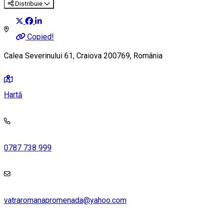
Distribuie
Copied!
Calea Severinului 61, Craiova 200769, România
Hartă
0787 738 999
vatraromanapromenada@yahoo.com