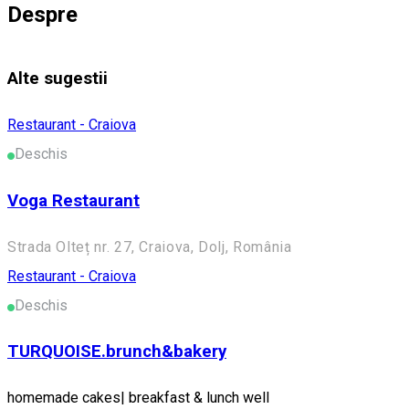
Despre
Alte sugestii
Restaurant - Craiova
Deschis
Voga Restaurant
Strada Olteț nr. 27, Craiova, Dolj, România
Restaurant - Craiova
Deschis
TURQUOISE.brunch&bakery
homemade cakes| breakfast & lunch well