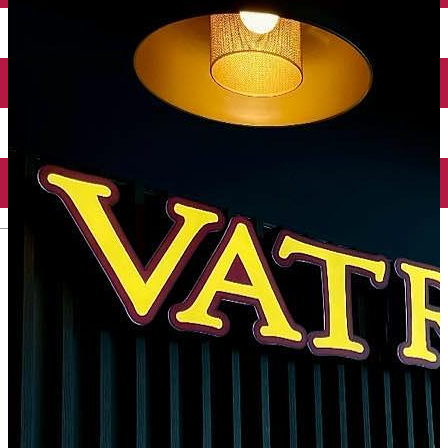
Închirieri auto
Închirieri biciclete
Taxi
Încărcare vehicule electrice
English