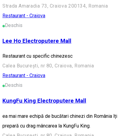
Strada Amaradia 73, Craiova 200134, Romania
Restaurant - Craiova
Deschis
Lee Ho Electroputere Mall
Restaurant cu specific chinezesc
Calea București, nr 80, Craiova, Romania
Restaurant - Craiova
Deschis
KungFu King Electroputere Mall
ea mai mare echipă de bucătari chinezi din România îți
prepară cu drag mâncarea la KungFu King.
Calea București, nr 80, Craiova, Romania