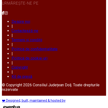
URMĂREȘTE-NE PE
Despre noi
|
Contactează-ne
|
Termeni și condiții
|
Politica de confidențialitate
|
Politica de cookie-uri
|
Copyright
|
Kit de presă
© Copyright 2026 Consiliul Județean Dolj. Toate drepturile
rezervate
❤️ Designed, built, maintained & hosted by