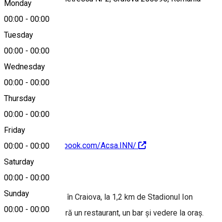
Monday
00:00
-
00:00
Tuesday
Map
00:00
-
00:00
Wednesday
00:00
-
00:00
0786 438 434
Thursday
00:00
-
00:00
Friday
https://www.facebook.com/Acsa.INN/
00:00
-
00:00
Saturday
About
00:00
-
00:00
Sunday
ACSA INN se află în Craiova, la 1,2 km de Stadionul Ion
00:00
-
00:00
Oblemenco și oferă un restaurant, un bar și vedere la oraș.