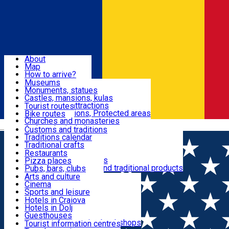
Sign In
Sign Up Free
Dolj & Craiova
About
Map
Attractions
How to arrive?
Recommendations
Museums
Tourist attractions
Monuments, statues
Routes
News
Castles, mansions, kulas
Architectural attractions
Tourist routes
Natural attractions, Protected areas
Bike routes
Customs, Traditions
Churches and monasteries
Română
Archaeological sites
Customs and traditions
Parks and gardens
Traditions calendar
Food & Drinks
Traditional crafts
Traditional cuisine
Restaurants
Wineries and vineyards
Pizza places
Leisure & Fun
Local manufacturers and traditional products
Pubs, bars, clubs
Cafes and teahouses
Arts and culture
Sweets and ice cream
Cinema
Accommodation
Fast-food
Sports and leisure
Horse riding
Hotels in Craiova
Swimming pools
Hotels in Dolj
Useful
Zoo
Guesthouses
Shopping, souvenirs, bookshops
Villas
Tourist information centres