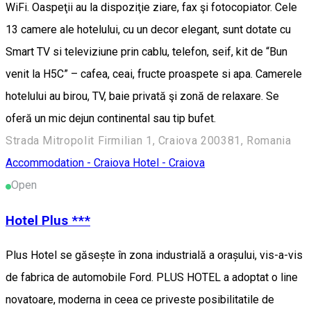
WiFi. Oaspeţii au la dispoziţie ziare, fax şi fotocopiator. Cele
13 camere ale hotelului, cu un decor elegant, sunt dotate cu
Smart TV si televiziune prin cablu, telefon, seif, kit de “Bun
venit la H5C” – cafea, ceai, fructe proaspete si apa. Camerele
hotelului au birou, TV, baie privată şi zonă de relaxare. Se
oferă un mic dejun continental sau tip bufet.
Strada Mitropolit Firmilian 1, Craiova 200381, Romania
Accommodation - Craiova
Hotel - Craiova
Open
Hotel Plus ***
Plus Hotel se găsește în zona industrială a orașului, vis-a-vis
de fabrica de automobile Ford. PLUS HOTEL a adoptat o line
novatoare, moderna in ceea ce priveste posibilitatile de