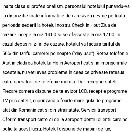
inalta clasa si profesionalism, personalul hotelului punandu-va
la dispozitie toate informatiile de care aveti nevoie pe toata
perioada sederii la hotelul nostru. Check in - out Ziua de
cazare incepe la ora 14:00 si se sfarseste la ora 12:00. In
cazul depasirii zilei de cazare, hotelul va factura tariful de
50% din tariful camerei pe noapte ("day use"). Retea telefonie
Atat in cladirea hotelului Helin Aeroport cat si in imprejurimile
acesteia, nu veti avea probleme in ceea ce priveste reteaua
catre operatorii de telefonie mobila. TV - receptie satelit
Fiecare camera dispune de televizor LCD, receptie programe
TV prin satelit, cuprinzand o foarte mare grila de programe
atat din Romania cat si din strainatate. Servicii transport
Oferim transport catre si de la aeroport pentru clientii care ne
solicita acest lucru. Hotelul dispune de masini de lux,