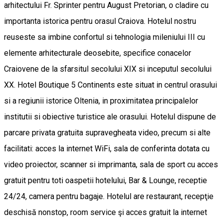
arhitectului Fr. Sprinter pentru August Pretorian, o cladire cu
importanta istorica pentru orasul Craiova. Hotelul nostru
reuseste sa imbine confortul si tehnologia mileniului III cu
elemente arhitecturale deosebite, specifice conacelor
Craiovene de la sfarsitul secolului XIX si inceputul secolului
XX. Hotel Boutique 5 Continents este situat in centrul orasului
si a regiunii istorice Oltenia, in proximitatea principalelor
institutii si obiective turistice ale orasului. Hotelul dispune de
parcare privata gratuita supravegheata video, precum si alte
facilitati: acces la internet WiFi, sala de conferinta dotata cu
video proiector, scanner si imprimanta, sala de sport cu acces
gratuit pentru toti oaspetii hotelului, Bar & Lounge, receptie
24/24, camera pentru bagaje. Hotelul are restaurant, recepţie
deschisă nonstop, room service şi acces gratuit la internet