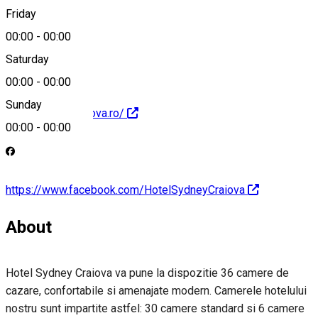
Friday
office@lenir.ro
00:00
-
00:00
Saturday
00:00
-
00:00
Sunday
http://sydneycraiova.ro/
00:00
-
00:00
https://www.facebook.com/HotelSydneyCraiova
About
Hotel Sydney Craiova va pune la dispozitie 36 camere de
cazare, confortabile si amenajate modern. Camerele hotelului
nostru sunt impartite astfel: 30 camere standard si 6 camere