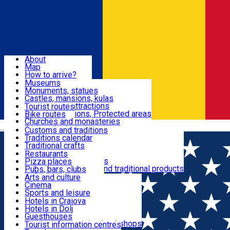
Sign In
Sign Up Free
Dolj & Craiova
About
Map
Attractions
How to arrive?
Recommendations
Museums
Tourist attractions
Monuments, statues
Routes
News
Castles, mansions, kulas
Architectural attractions
Tourist routes
Natural attractions, Protected areas
Bike routes
Customs, Traditions
Churches and monasteries
Română
Archaeological sites
Customs and traditions
Parks and gardens
Traditions calendar
Food & Drinks
Traditional crafts
Traditional cuisine
Restaurants
Wineries and vineyards
Pizza places
Leisure & Fun
Local manufacturers and traditional products
Pubs, bars, clubs
Cafes and teahouses
Arts and culture
Sweets and ice cream
Cinema
Accommodation
Fast-food
Sports and leisure
Horse riding
Hotels in Craiova
Swimming pools
Hotels in Dolj
Useful
Zoo
Guesthouses
Shopping, souvenirs, bookshops
Villas
Tourist information centres