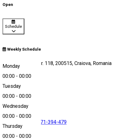
Open
Schedule
Weekly Schedule
Calea Bucuresti, nr. 118, 200515, Craiova, Romania
Monday
00:00
-
00:00
Tuesday
Map
00:00
-
00:00
Wednesday
00:00
-
00:00
0738089873
•
0371-394-479
Thursday
00:00
-
00:00