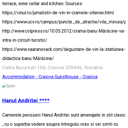
terrace, wine cellar and kitchen. Sources:
https://vinul.ro/jurnalistii-de-vin-in-cramele-olteniei.html
https://www.ucv.ro/campus/puncte_de_atractie/vila_mircea/p
http://www.cvlpress.ro/10.05.2012/crama-banu-Mărăcine-va-
intra-in-circuit-turistic/
https://www.xaaranovack.com/degustare-de-vin-la-statiunea-
didactica-banu-Mărăcine/
Calea București 166, Craiova 200446, Romania
Accommodation - Craiova
Guesthouse - Craiova
Open
Hanul Andritei ****
Camerele pensiunii Hanul Andritei sunt amenajate in stil clasic
, cu o superba vedere asupra intregului oras si vei simti cu