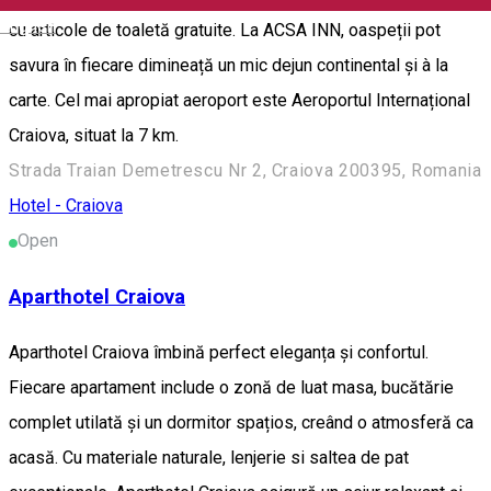
English
cu articole de toaletă gratuite. La ACSA INN, oaspeții pot
savura în fiecare dimineață un mic dejun continental și à la
carte. Cel mai apropiat aeroport este Aeroportul Internațional
Craiova, situat la 7 km.
Strada Traian Demetrescu Nr 2, Craiova 200395, Romania
Hotel - Craiova
Open
Aparthotel Craiova
Aparthotel Craiova îmbină perfect eleganța și confortul.
Fiecare apartament include o zonă de luat masa, bucătărie
complet utilată și un dormitor spațios, creând o atmosferă ca
acasă. Cu materiale naturale, lenjerie si saltea de pat