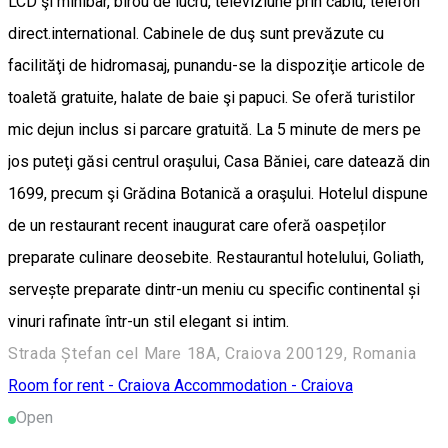
LCD şi minibar, birou de lucru, televiziune prin cablu, telefon
direct.international. Cabinele de duş sunt prevăzute cu
facilităţi de hidromasaj, punandu-se la dispoziţie articole de
toaletă gratuite, halate de baie şi papuci. Se oferă turistilor
mic dejun inclus si parcare gratuită. La 5 minute de mers pe
jos puteţi găsi centrul oraşului, Casa Băniei, care datează din
1699, precum şi Grădina Botanică a oraşului. Hotelul dispune
de un restaurant recent inaugurat care oferă oaspeților
preparate culinare deosebite. Restaurantul hotelului, Goliath,
servește preparate dintr-un meniu cu specific continental și
vinuri rafinate într-un stil elegant si intim.
Strada Ștefan cel Mare 18A, Craiova 200129, Romania
Room for rent - Craiova
Accommodation - Craiova
Open