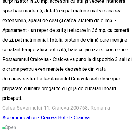
surprinzător în 20 mp, accesorii cu stil și vedere interioară
spre baia modernă, dotată cu pat matrimonial și canapea
extensibilă, aparat de ceai și cafea, sistem de climă. -
Apartament - un reper de stil și relaxare în 36 mp, cu cameră
de zi, pat matrimonial, fotolii, sistem de climă care menține
constant temperatura potrivită, baie cu jacuzzi și cosmetice.
Restaurantul Craiovita - Craiova va pune la dispozitie 3 sali si
o crama pentru evenimentele deosebite din viata
dumneavoastra. La Restaurantul Craiovita veti descoperi
preparate culinare pregatite cu grija de bucatarii nostri
priceputi.
Calea Severinului 11, Craiova 200768, Romania
Accommodation - Craiova
Hotel - Craiova
Open