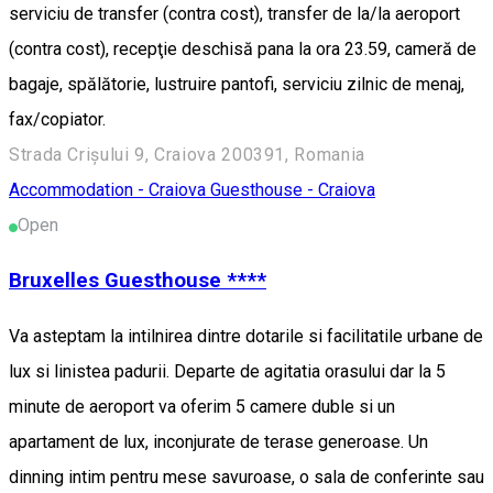
serviciu de transfer (contra cost), transfer de la/la aeroport
(contra cost), recepţie deschisă pana la ora 23.59, cameră de
bagaje, spălătorie, lustruire pantofi, serviciu zilnic de menaj,
fax/copiator.
Strada Crișului 9, Craiova 200391, Romania
Accommodation - Craiova
Guesthouse - Craiova
Open
Bruxelles Guesthouse ****
Va asteptam la intilnirea dintre dotarile si facilitatile urbane de
lux si linistea padurii. Departe de agitatia orasului dar la 5
minute de aeroport va oferim 5 camere duble si un
apartament de lux, inconjurate de terase generoase. Un
dinning intim pentru mese savuroase, o sala de conferinte sau