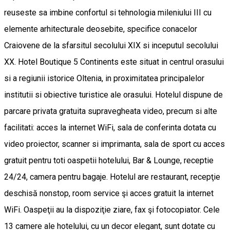
reuseste sa imbine confortul si tehnologia mileniului III cu
elemente arhitecturale deosebite, specifice conacelor
Craiovene de la sfarsitul secolului XIX si inceputul secolului
XX. Hotel Boutique 5 Continents este situat in centrul orasului
si a regiunii istorice Oltenia, in proximitatea principalelor
institutii si obiective turistice ale orasului. Hotelul dispune de
parcare privata gratuita supravegheata video, precum si alte
facilitati: acces la internet WiFi, sala de conferinta dotata cu
video proiector, scanner si imprimanta, sala de sport cu acces
gratuit pentru toti oaspetii hotelului, Bar & Lounge, receptie
24/24, camera pentru bagaje. Hotelul are restaurant, recepţie
deschisă nonstop, room service şi acces gratuit la internet
WiFi. Oaspeţii au la dispoziţie ziare, fax şi fotocopiator. Cele
13 camere ale hotelului, cu un decor elegant, sunt dotate cu