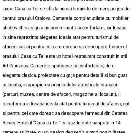
luxos Casa cu Tei se afla la numai 5 minute de mers pe jos de
centrul orasului Craiova. Camerele complet utilate cu mobilier
shabby chic asigura un somn linistit si confortabil, iar locatia
in sine reprezinta alegerea ideala atat pentru turismul de
afaceri, cat si pentru cei care doresc sa descopere farmecul
orasului. Casa cu Tei este un hotel-restaurant construit in stil
Art-Nouveau. Camerele spatioase si confortabile, de o
eleganta clasica, proiectate cu grija pentru detalii si bun gust
si locatia, in apropierea principalelor atractii ale orasului
(parcuri, muzee, centre de afaceri, magazine si localuri), il
transforma in locatia ideala atat pentru turismul de afaceri, cat
si pentru cei care doresc sa descopere farmecul din Cetatea
Baniei. Hotelul “Casa cu Tei” isi gazduieste oaspetii in 14
camere stilizate, cu un design deosebit, avand posibilitatea