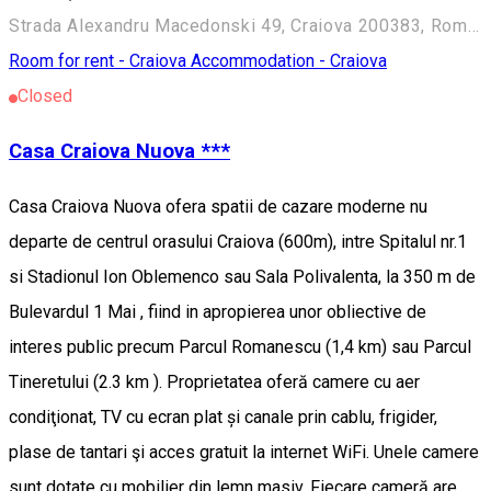
Strada Alexandru Macedonski 49, Craiova 200383, Romania
Room for rent - Craiova
Accommodation - Craiova
Closed
Casa Craiova Nuova ***
Casa Craiova Nuova ofera spatii de cazare moderne nu
departe de centrul orasului Craiova (600m), intre Spitalul nr.1
si Stadionul Ion Oblemenco sau Sala Polivalenta, la 350 m de
Bulevardul 1 Mai , fiind in apropierea unor obliective de
interes public precum Parcul Romanescu (1,4 km) sau Parcul
Tineretului (2.3 km ). Proprietatea oferă camere cu aer
condiţionat, TV cu ecran plat și canale prin cablu, frigider,
plase de tantari şi acces gratuit la internet WiFi. Unele camere
sunt dotate cu mobilier din lemn masiv. Fiecare cameră are