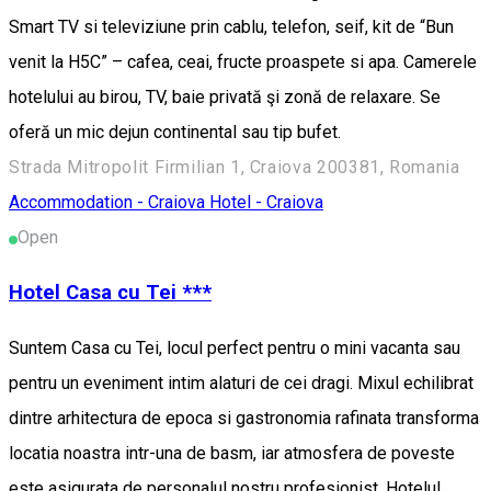
Smart TV si televiziune prin cablu, telefon, seif, kit de “Bun
venit la H5C” – cafea, ceai, fructe proaspete si apa. Camerele
hotelului au birou, TV, baie privată şi zonă de relaxare. Se
oferă un mic dejun continental sau tip bufet.
Strada Mitropolit Firmilian 1, Craiova 200381, Romania
Accommodation - Craiova
Hotel - Craiova
Open
Hotel Casa cu Tei ***
Suntem Casa cu Tei, locul perfect pentru o mini vacanta sau
pentru un eveniment intim alaturi de cei dragi. Mixul echilibrat
dintre arhitectura de epoca si gastronomia rafinata transforma
locatia noastra intr-una de basm, iar atmosfera de poveste
este asigurata de personalul nostru profesionist. Hotelul