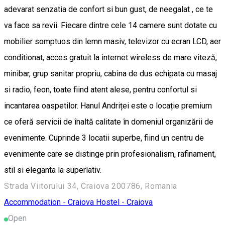
adevarat senzatia de confort si bun gust, de neegalat , ce te
va face sa revii. Fiecare dintre cele 14 camere sunt dotate cu
mobilier somptuos din lemn masiv, televizor cu ecran LCD, aer
conditionat, acces gratuit la internet wireless de mare viteză,
minibar, grup sanitar propriu, cabina de dus echipata cu masaj
si radio, feon, toate fiind atent alese, pentru confortul si
incantarea oaspetilor. Hanul Andriței este o locație premium
ce oferă servicii de înaltă calitate în domeniul organizării de
evenimente. Cuprinde 3 locatii superbe, fiind un centru de
evenimente care se distinge prin profesionalism, rafinament,
stil si eleganta la superlativ.
Strada Viitorului 34, Craiova 200786, Romania
Accommodation - Craiova
Hostel - Craiova
Open