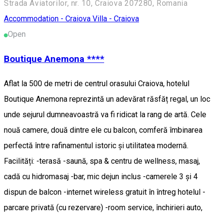
Strada Aviatorilor, nr. 10, Craiova 207280, Romania
Accommodation - Craiova
Villa - Craiova
Open
Boutique Anemona ****
Aflat la 500 de metri de centrul orasului Craiova, hotelul
Boutique Anemona reprezintă un adevărat răsfăț regal, un loc
unde sejurul dumneavoastră va fi ridicat la rang de artă. Cele
nouă camere, două dintre ele cu balcon, comferă îmbinarea
perfectă între rafinamentul istoric și utilitatea modernă.
Facilități: -terasă -saună, spa & centru de wellness, masaj,
cadă cu hidromasaj -bar, mic dejun inclus -camerele 3 și 4
dispun de balcon -internet wireless gratuit în întreg hotelul -
parcare privată (cu rezervare) -room service, închirieri auto,