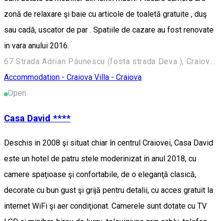
zonă de relaxare şi baie cu articole de toaletă gratuite , duş
sau cadă, uscator de par . Spatiile de cazare au fost renovate
in vara anului 2016.
67 Strada Adrian Păunescu (fosta strada Deva ), Craiova 200639, Romania
Accommodation - Craiova
Villa - Craiova
Open
Casa David ****
Deschis in 2008 şi situat chiar în centrul Craiovei, Casa David
este un hotel de patru stele moderinizat in anul 2018, cu
camere spaţioase şi confortabile, de o eleganţă clasică,
decorate cu bun gust şi grijă pentru detalii, cu acces gratuit la
internet WiFi şi aer condiţionat. Camerele sunt dotate cu TV