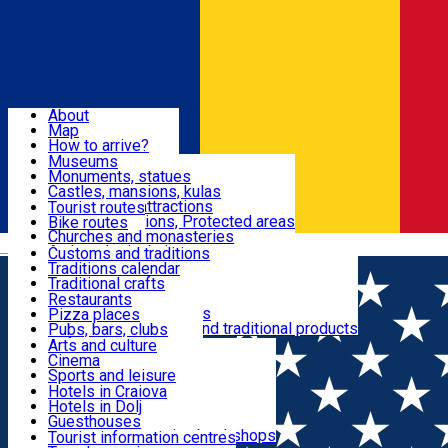
Sign In
Sign Up Free
Dolj & Craiova
About
Map
Attractions
How to arrive?
Recommendations
Museums
Tourist attractions
Monuments, statues
Routes
News
Castles, mansions, kulas
Architectural attractions
Tourist routes
Natural attractions, Protected areas
Bike routes
Customs, Traditions
Churches and monasteries
Română
Archaeological sites
Customs and traditions
Parks and gardens
Traditions calendar
Food & Drinks
Traditional crafts
Traditional cuisine
Restaurants
Wineries and vineyards
Pizza places
Leisure & Fun
Local manufacturers and traditional products
Pubs, bars, clubs
Cafes and teahouses
Arts and culture
Sweets and ice cream
Cinema
Accommodation
Fast-food
Sports and leisure
Horse riding
Hotels in Craiova
Swimming pools
Hotels in Dolj
Useful
Zoo
Guesthouses
Shopping, souvenirs, bookshops
Villas
Tourist information centres