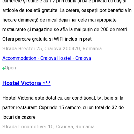
camerele şi suitele au TV prin cablu şi baie privată cu duş şi
articole de toaletă gratuite. La cerere, oaspeţii pot beneficia în
fiecare dimineaţă de micul dejun, iar cele mai apropiate
restaurante şi magazine se află la mai puţin de 200 de metri.
Ofera parcare gratuita si WIFI inclus in pret.
Strada Brestei 25, Craiova 200420, Romania
Accommodation - Craiova
Hostel - Craiova
Open
Hostel Victoria ***
Hostel Victoria este dotat cu: aer conditionat, tv , baie si la
parter restaurant. Cuprinde 15 camere, cu un total de 32 de
locuri de cazare.
Strada Locomotivei 10, Craiova, Romania