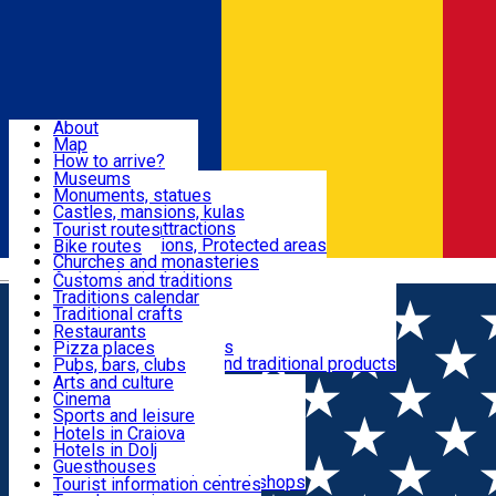
Sign In
Sign Up Free
Dolj & Craiova
About
Map
Attractions
How to arrive?
Recommendations
Museums
Tourist attractions
Monuments, statues
Routes
News
Castles, mansions, kulas
Architectural attractions
Tourist routes
Natural attractions, Protected areas
Bike routes
Customs, Traditions
Churches and monasteries
Română
Archaeological sites
Customs and traditions
Parks and gardens
Traditions calendar
Food & Drinks
Traditional crafts
Traditional cuisine
Restaurants
Wineries and vineyards
Pizza places
Leisure & Fun
Local manufacturers and traditional products
Pubs, bars, clubs
Cafes and teahouses
Arts and culture
Sweets and ice cream
Cinema
Accommodation
Fast-food
Sports and leisure
Horse riding
Hotels in Craiova
Swimming pools
Hotels in Dolj
Useful
Zoo
Guesthouses
Shopping, souvenirs, bookshops
Villas
Tourist information centres