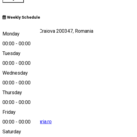
Weekly Schedule
Strada Caracal 3, Craiova 200347, Romania
Monday
00:00
-
00:00
Tuesday
Map
00:00
-
00:00
Wednesday
00:00
-
00:00
0251414449
Thursday
00:00
-
00:00
Friday
office@hotel-bavaria.ro
00:00
-
00:00
Saturday