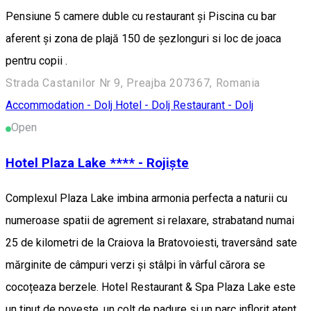
Pensiune 5 camere duble cu restaurant și Piscina cu bar
aferent și zona de plajă 150 de șezlonguri si loc de joaca
pentru copii .
Strada Castanilor Nr 9, Preajba 207367, Romania
Accommodation - Dolj
Hotel - Dolj
Restaurant - Dolj
Open
Hotel Plaza Lake **** - Rojiște
Complexul Plaza Lake imbina armonia perfecta a naturii cu
numeroase spatii de agrement si relaxare, strabatand numai
25 de kilometri de la Craiova la Bratovoiesti, traversând sate
mărginite de câmpuri verzi și stâlpi în vârful cărora se
cocoțeaza berzele. Hotel Restaurant & Spa Plaza Lake este
un tinut de poveste, un colt de padure si un parc inflorit atent