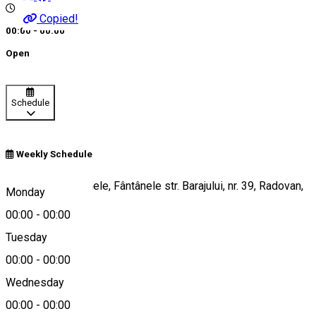
Copied!
00:00 - 00:00
Open
Schedule
Weekly Schedule
Pensiunea Fantanele, Fântânele str. Barajului, nr. 39, Radovan,
Monday
Dolj
00:00
-
00:00
Tuesday
00:00
-
00:00
Map
Wednesday
00:00
-
00:00