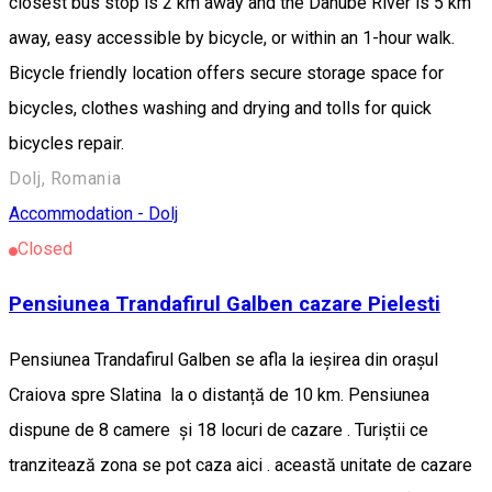
closest bus stop is 2 km away and the Danube River is 5 km
away, easy accessible by bicycle, or within an 1-hour walk.
Bicycle friendly location offers secure storage space for
bicycles, clothes washing and drying and tolls for quick
bicycles repair.
Dolj, Romania
Accommodation - Dolj
Closed
Pensiunea Trandafirul Galben cazare Pielesti
Pensiunea Trandafirul Galben se afla la ieșirea din orașul
Craiova spre Slatina la o distanță de 10 km. Pensiunea
dispune de 8 camere și 18 locuri de cazare . Turiștii ce
tranzitează zona se pot caza aici . această unitate de cazare