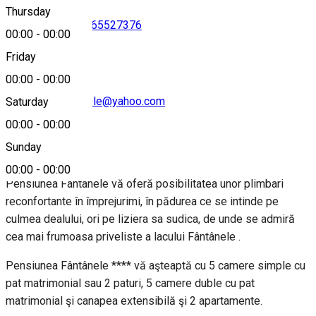
Thursday
0766512524
•
0765527376
00:00
-
00:00
Friday
00:00
-
00:00
pensiuneafantanele@yahoo.com
Saturday
00:00
-
00:00
About
Sunday
00:00
-
00:00
Pensiunea Fântânele vă oferă posibilitatea unor plimbari
reconfortante în împrejurimi, în pădurea ce se intinde pe
culmea dealului, ori pe liziera sa sudica, de unde se admiră
cea mai frumoasa priveliste a lacului Fântânele .
Pensiunea Fântânele **** vă aşteaptă cu 5 camere simple cu
pat matrimonial sau 2 paturi, 5 camere duble cu pat
matrimonial şi canapea extensibilă şi 2 apartamente.