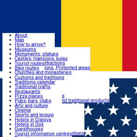
Sign In
Sign Up Free
Dolj & Craiova
About
Map
Attractions
How to arrive?
Recommendations
Museums
Tourist attractions
Monuments, statues
Routes
News
Castles, mansions, kulas
Architectural attractions
Tourist routes
Natural attractions, Protected areas
Bike routes
Customs, Traditions
Churches and monasteries
Română
Archaeological sites
Customs and traditions
Parks and gardens
Traditions calendar
Food & Drinks
Traditional crafts
Traditional cuisine
Restaurants
Wineries and vineyards
Pizza places
Leisure & Fun
Local manufacturers and traditional products
Pubs, bars, clubs
Cafes and teahouses
Arts and culture
Sweets and ice cream
Cinema
Accommodation
Fast-food
Sports and leisure
Horse riding
Hotels in Craiova
Swimming pools
Hotels in Dolj
Useful
Zoo
Guesthouses
Shopping, souvenirs, bookshops
Villas
Tourist information centres