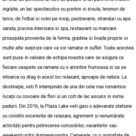
ingrijite, un lac spectaculos cu ponton si insula, terenuri de
tenis, de fotbal si volei pe nisip, pastravarie, stranduri cu apa
sarata, piscina interioara si spa, restaurant cu mancare
proaspata provenita de la ferma, gradina si livada proprie si
multe alte surprize care va vor ramane in suflet. Toate acestea
sunt puse in valoare de echipa noastra care se asigura ca
fiecare oaspete sa ramana cu o amintire frumoasa si sa se
intoarca cu drag in acest loc relaxant, aproape de natura. La
destinație, veti fi intampinati de una din cele mai romantice
locații cu covoare de flori si un colt de lac ascuns in inima
padurii. Din 2016, la Plaza Lake veti gasi o adevarata statiune
cu conditii excelente de relaxare, agrement si nenumărate
activități pentru petrecerea concediilor, vacantelor sau
weekend-urilor dumneavoastra. Camerele, cu o suprafata de