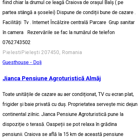
fiind chiar la drumul ce leagă Craiova de orașul Balș ( pe
partea stângă a șoselei) Dispune de condiții bune de cazare .
Facilități Tv . Internet Încălzire centrală Parcare Grup sanitar
în camera Rezervările se fac la numărul de telefon
0762743502
PielestiPielești 207450, Romania
Guesthouse - Dolj
Jianca Pensiune Agroturistică Almăj
Toate unitățile de cazare au aer condiționat, TV cu ecran plat,
frigider și baie privată cu duș. Proprietatea servește mic dejun
continental zilnic. Jianca Pensiune Agroturistică pune la
dispoziție o terasă. Oaspeții se pot relaxa în grădina
pensiunii. Craiova se află la 15 km de această pensiune