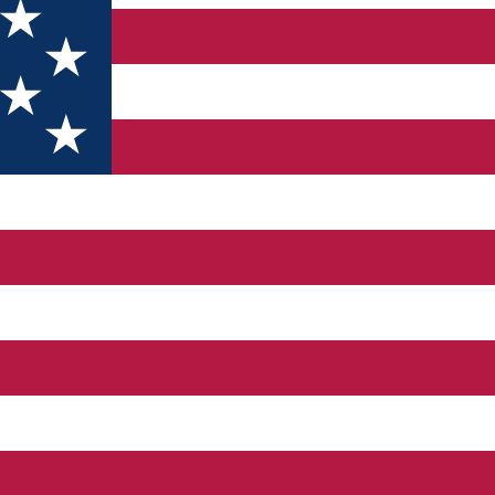
nd, la cererea bancherului N. N. Popp, agricultor, medaliat cu aur
til eclectic francez. Ion D. Berindey (1871–1928) este unul dintre 
mul detaliu, nu lăsa nimic la voia întâmplării, imaginaţia şi talent
mismului francez, stil pe care îl exersase în anii de studiu la Pari
în București, a fost proiectat între anii 1898–1903. Din 1932 de n
uat acțiunea piesei „Gaițele”, cea mai importanta scriere a sa, 