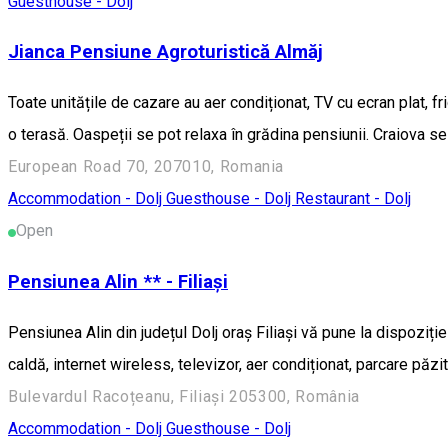
Guesthouse - Dolj
Jianca Pensiune Agroturistică Almăj
Toate unitățile de cazare au aer condiționat, TV cu ecran plat, f
o terasă. Oaspeții se pot relaxa în grădina pensiunii. Craiova s
European Road 70, 207010, Romania
Accommodation - Dolj
Guesthouse - Dolj
Restaurant - Dolj
Open
Pensiunea Alin ** - Filiași
Pensiunea Alin din județul Dolj oraș Filiași vă pune la dispozi
caldă, internet wireless, televizor, aer condiționat, parcare p
Bulevardul Racoțeanu, Filiași 205300, România
Accommodation - Dolj
Guesthouse - Dolj