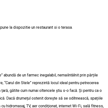
une la dispozitie un restaurant si o terasa.
 abundă de un farmec inegalabil, nemaiîntâlnit prin părțile
are, “Carul din Stele” reprezintă locul ideal pentru petrecerea
n țară, gătite cum numai oltencele știu s-o facă. Și pentru ca o
ică. Dacă drumețul ostenit dorește să se odihnească, spațiile
 cu hidromasaj, TV, aer condiționat, internet Wi-Fi, sală fitness,