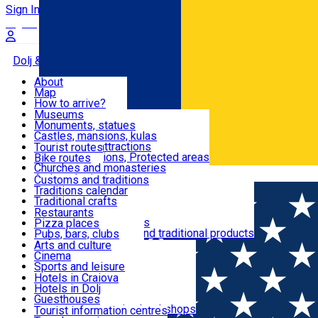
Sign In
Sign Up Free
Dolj & Craiova
About
Map
Attractions
How to arrive?
Recommendations
Museums
Tourist attractions
Monuments, statues
Routes
News
Castles, mansions, kulas
Architectural attractions
Tourist routes
Natural attractions, Protected areas
Bike routes
Customs, Traditions
Churches and monasteries
Română
Archaeological sites
Customs and traditions
Parks and gardens
Traditions calendar
Food & Drinks
Traditional crafts
Traditional cuisine
Restaurants
Wineries and vineyards
Pizza places
Leisure & Fun
Local manufacturers and traditional products
Pubs, bars, clubs
Cafes and teahouses
Arts and culture
Sweets and ice cream
Cinema
Accommodation
Fast-food
Sports and leisure
Horse riding
Hotels in Craiova
Swimming pools
Hotels in Dolj
Useful
Zoo
Guesthouses
Shopping, souvenirs, bookshops
Villas
Tourist information centres