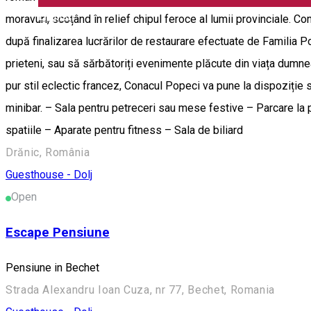
English
moravuri, scoțând în relief chipul feroce al lumii provinciale. 
după finalizarea lucrărilor de restaurare efectuate de Familia Pop
prieteni, sau să sărbătoriți evenimente plăcute din viața dumnea
pur stil eclectic francez, Conacul Popeci va pune la dispoziție s
minibar. – Sala pentru petreceri sau mese festive – Parcare la p
spatiile – Aparate pentru fitness – Sala de biliard
Drănic, România
Guesthouse - Dolj
Open
Escape Pensiune
Pensiune in Bechet
Strada Alexandru Ioan Cuza, nr 77, Bechet, Romania