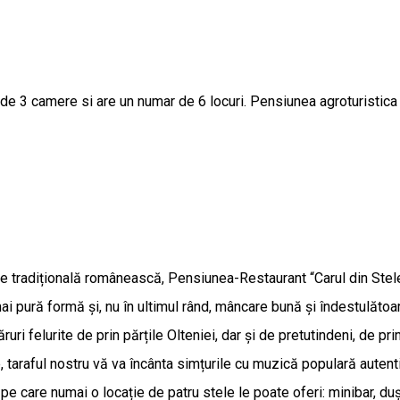
 3 camere si are un numar de 6 locuri. Pensiunea agroturistica p
e tradițională românească, Pensiunea-Restaurant “Carul din Stele”
a mai pură formă și, nu în ultimul rând, mâncare bună și îndestulăto
ri felurite de prin părțile Olteniei, dar și de pretutindeni, de pri
 taraful nostru vă va încânta simțurile cu muzică populară autent
e pe care numai o locație de patru stele le poate oferi: minibar, duș