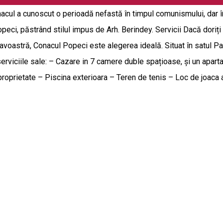
Conacul a cunoscut o perioadă nefastă în timpul comunismului, dar
eci, păstrând stilul impus de Arh. Berindey. Servicii Dacă doriți s
voastră, Conacul Popeci este alegerea ideală. Situat în satul Pad
erviciile sale: – Cazare in 7 camere duble spațioase, și un aparta
roprietate – Piscina exterioara – Teren de tenis – Loc de joaca a