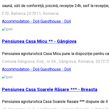
saună, săli de conferință, piscină, recepție 24h, seif la recepție,
E70, Beharca 207011, Romania
Accommodation - Dolj
Guesthouse - Dolj
Open
Pensiunea Casa Micu ** - Gângiova
Pensiunea agroturistică Casa Micu pune la dispoziție pentru ca
Comuna Gângiova, Dolj , nr 66., Gângiova, Romania, 20727
Accommodation - Dolj
Guesthouse - Dolj
Open
Pensiunea Casa Soarele Răsare *** - Breasta
Pensiunea agroturistica Casa Soarele Rasare *** dispune de 4 cam