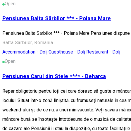
Open
Pensiunea Balta Sârbilor *** - Poiana Mare
Pensiunea Balta Sarbilor *** - Poiana Mare Pensiunea dispune de
Balta Sarbilor, Romania
Accommodation - Dolj
Guesthouse - Dolj
Restaurant - Dolj
Open
Pensiunea Carul din Stele **** - Beharca
Reper obligatoriu pentru toți cei care doresc să guste o mâncar
locului. Situat într-o zonă liniștită, cu frumuseți naturale în ce
weekend-ului și, de ce nu, a unei minivacanțe. Veți savura mâncăru
mâncare bună se însoțește întotdeauna de o muzică de calitate,
de cazare ale Pensiunii îi stau la dispoziție, cu toate facilitățil