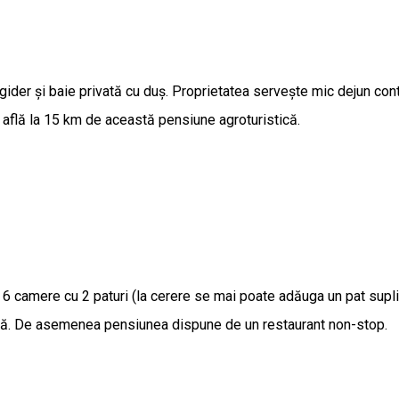
rigider și baie privată cu duș. Proprietatea servește mic dejun con
e află la 15 km de această pensiune agroturistică.
ție 6 camere cu 2 paturi (la cerere se mai poate adăuga un pat sup
ăzită. De asemenea pensiunea dispune de un restaurant non-stop.