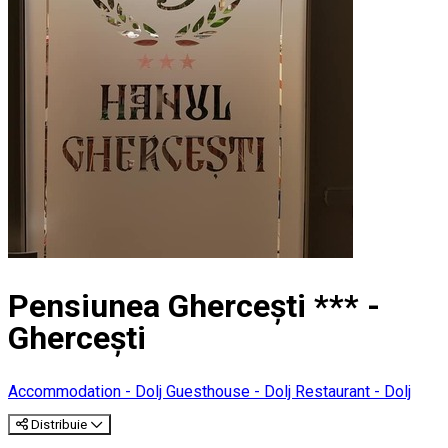
Pensiunea Ghercești *** -
Ghercești
Accommodation - Dolj
Guesthouse - Dolj
Restaurant - Dolj
Distribuie