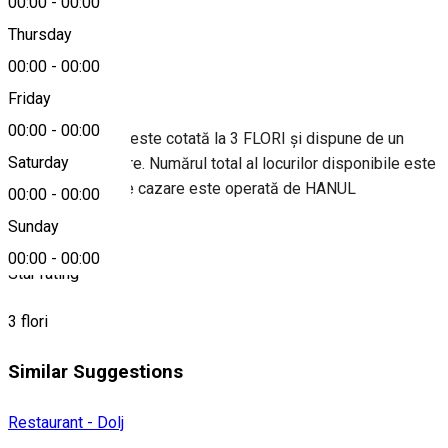
00:00
-
00:00
0744632133
Thursday
00:00
-
00:00
About
Friday
00:00
-
00:00
Unitatea turistică este cotată la 3 FLORI și dispune de un
Saturday
număr de 9 camere. Numărul total al locurilor disponibile este
de 21. Unitatea de cazare este operată de HANUL
00:00
-
00:00
GHERCESTI.
Sunday
00:00
-
00:00
Star rating
3 flori
Similar Suggestions
Restaurant - Dolj