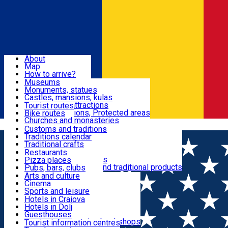
Sign In
Sign Up Free
Dolj & Craiova
About
Map
Attractions
How to arrive?
Recommendations
Museums
Tourist attractions
Monuments, statues
Routes
News
Castles, mansions, kulas
Architectural attractions
Tourist routes
Natural attractions, Protected areas
Bike routes
Customs, Traditions
Churches and monasteries
Română
Archaeological sites
Customs and traditions
Parks and gardens
Traditions calendar
Food & Drinks
Traditional crafts
Traditional cuisine
Restaurants
Wineries and vineyards
Pizza places
Leisure & Fun
Local manufacturers and traditional products
Pubs, bars, clubs
Cafes and teahouses
Arts and culture
Sweets and ice cream
Cinema
Accommodation
Fast-food
Sports and leisure
Horse riding
Hotels in Craiova
Swimming pools
Hotels in Dolj
Useful
Zoo
Guesthouses
Shopping, souvenirs, bookshops
Villas
Tourist information centres