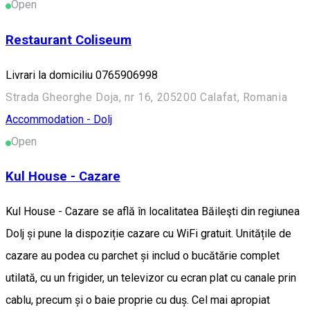
Open
Restaurant Coliseum
Livrari la domiciliu 0765906998
Strada Gheorghe Doja, nr 16, 205200 Calafat, Romania
Accommodation - Dolj
Open
Kul House - Cazare
Kul House - Cazare se află în localitatea Băileşti din regiunea
Dolj și pune la dispoziție cazare cu WiFi gratuit. Unitățile de
cazare au podea cu parchet și includ o bucătărie complet
utilată, cu un frigider, un televizor cu ecran plat cu canale prin
cablu, precum și o baie proprie cu duș. Cel mai apropiat