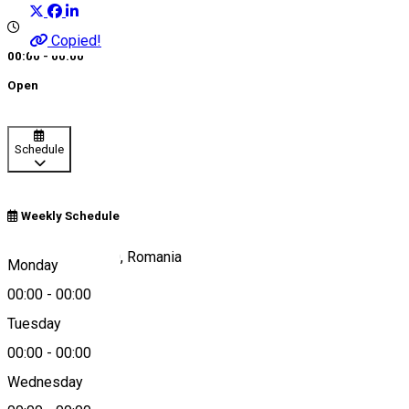
Copied!
00:00 - 00:00
Open
Schedule
Weekly Schedule
Ghercești 207280, Romania
Monday
00:00
-
00:00
Tuesday
Map
00:00
-
00:00
Wednesday