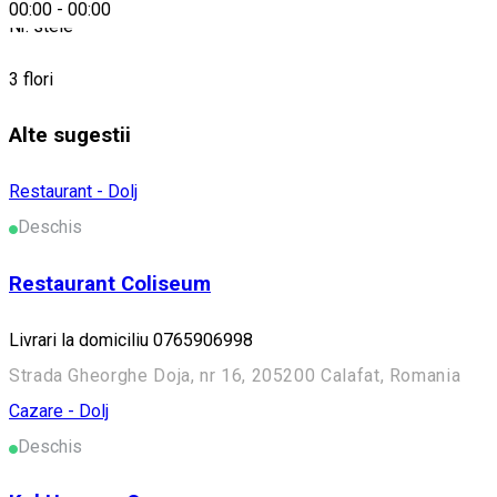
00:00
-
00:00
Nr. stele
3 flori
Alte sugestii
Restaurant - Dolj
Deschis
Restaurant Coliseum
Livrari la domiciliu 0765906998
Strada Gheorghe Doja, nr 16, 205200 Calafat, Romania
Cazare - Dolj
Deschis