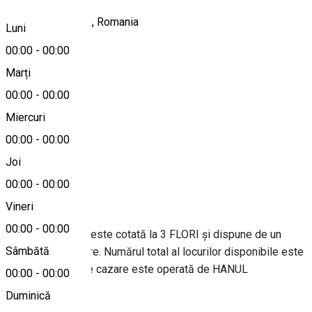
Ghercești 207280, Romania
Luni
00:00
-
00:00
Marți
Hartă
00:00
-
00:00
Miercuri
00:00
-
00:00
0744632133
Joi
00:00
-
00:00
Despre
Vineri
00:00
-
00:00
Unitatea turistică este cotată la 3 FLORI și dispune de un
Sâmbătă
număr de 9 camere. Numărul total al locurilor disponibile este
de 21. Unitatea de cazare este operată de HANUL
00:00
-
00:00
GHERCESTI.
Duminică