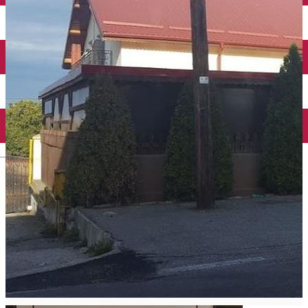
Închirieri auto
Închirieri biciclete
Taxi
Încărcare vehicule electrice
English