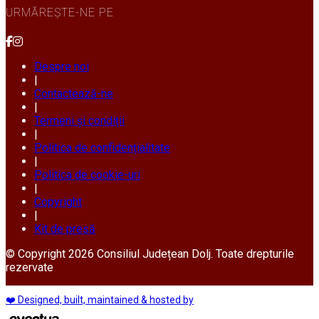
URMĂREȘTE-NE PE
Despre noi
|
Contactează-ne
|
Termeni și condiții
|
Politica de confidențialitate
|
Politica de cookie-uri
|
Copyright
|
Kit de presă
© Copyright 2026 Consiliul Județean Dolj. Toate drepturile
rezervate
❤️ Designed, built, maintained & hosted by