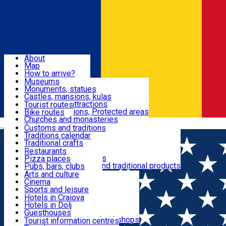
Sign In
Sign Up Free
Dolj & Craiova
About
Map
Attractions
How to arrive?
Recommendations
Museums
Tourist attractions
Monuments, statues
Routes
News
Castles, mansions, kulas
Architectural attractions
Tourist routes
Natural attractions, Protected areas
Bike routes
Customs, Traditions
Churches and monasteries
Română
Archaeological sites
Customs and traditions
Parks and gardens
Traditions calendar
Food & Drinks
Traditional crafts
Traditional cuisine
Restaurants
Wineries and vineyards
Pizza places
Leisure & Fun
Local manufacturers and traditional products
Pubs, bars, clubs
Cafes and teahouses
Arts and culture
Sweets and ice cream
Cinema
Accommodation
Fast-food
Sports and leisure
Horse riding
Hotels in Craiova
Swimming pools
Hotels in Dolj
Useful
Zoo
Guesthouses
Shopping, souvenirs, bookshops
Villas
Tourist information centres