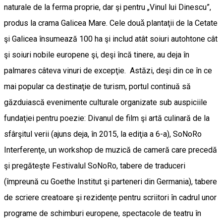
naturale de la ferma proprie, dar şi pentru „Vinul lui Dinescu”,
produs la crama Galicea Mare. Cele douǎ plantaţii de la Cetate
şi Galicea însumează 100 ha şi includ atât soiuri autohtone cât
şi soiuri nobile europene şi, deşi încă tinere, au deja în
palmares câteva vinuri de excepţie. Astăzi, deşi din ce în ce
mai popular ca destinaţie de turism, portul continuă să
găzduiască evenimente culturale organizate sub auspiciile
fundaţiei pentru poezie: Divanul de film şi artă culinară de la
sfârşitul verii (ajuns deja, în 2015, la ediţia a 6-a), SoNoRo
Interferenţe, un workshop de muzică de cameră care precedă
şi pregăteşte Festivalul SoNoRo, tabere de traduceri
(împreună cu Goethe Institut şi parteneri din Germania), tabere
de scriere creatoare şi rezidenţe pentru scriitori în cadrul unor
programe de schimburi europene, spectacole de teatru în