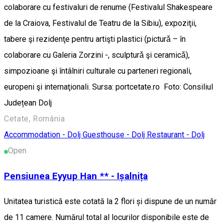
colaborare cu festivaluri de renume (Festivalul Shakespeare
de la Craiova, Festivalul de Teatru de la Sibiu), expoziţii,
tabere şi rezidenţe pentru artişti plastici (picturǎ – în
colaborare cu Galeria Zorzini -, sculpturǎ şi ceramicǎ),
simpozioane şi întâlniri culturale cu parteneri regionali,
europeni şi internaţionali. Sursa: portcetate.ro Foto: Consiliul
Județean Dolj
Cetate, România
Accommodation - Dolj
Guesthouse - Dolj
Restaurant - Dolj
Open
Pensiunea Eyyup Han ** - Ișalnița
Unitatea turistică este cotată la 2 flori și dispune de un număr
de 11 camere. Numărul total al locurilor disponibile este de