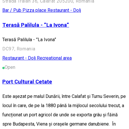
Strada Traian 36, Calafat 205200, România
Bar / Pub
Pizza place
Restaurant - Dolj
Terasă Palilula - ”La Ivona”
Terasă Palilula - ”La Ivona”
DC97, Romania
Restaurant - Dolj
Recreational area
Open
Port Cultural Cetate
Este așezat pe malul Dunării, între Calafat și Turnu Severin, pe
locul în care, de pe la 1880 până la mijlocul secolului trecut, a
funcționat un port agricol de unde se exporta grâu și făină
spre Budapesta, Viena și orașele germane danubiene. În