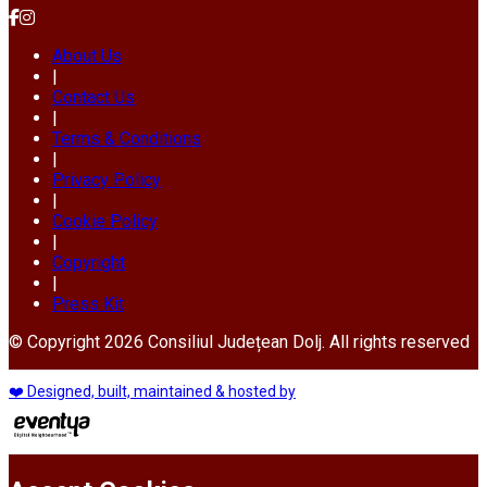
About Us
|
Contact Us
|
Terms & Conditions
|
Privacy Policy
|
Cookie Policy
|
Copyright
|
Press Kit
© Copyright 2026 Consiliul Județean Dolj. All rights reserved
❤️ Designed, built, maintained & hosted by