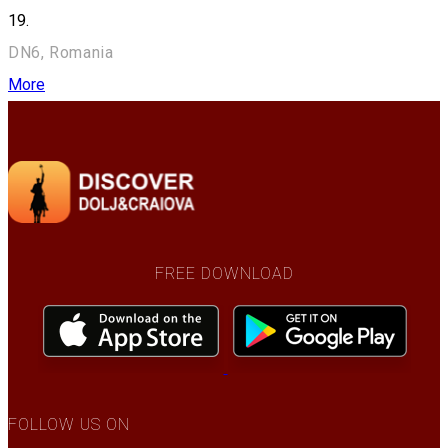
19.
DN6, Romania
More
FREE DOWNLOAD
FOLLOW US ON