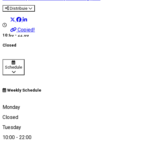
Distribuie
Copied!
10:00 - 22:00
Closed
Schedule
Weekly Schedule
Perișor, Romania
Monday
Closed
Tuesday
Map
10:00
-
22:00