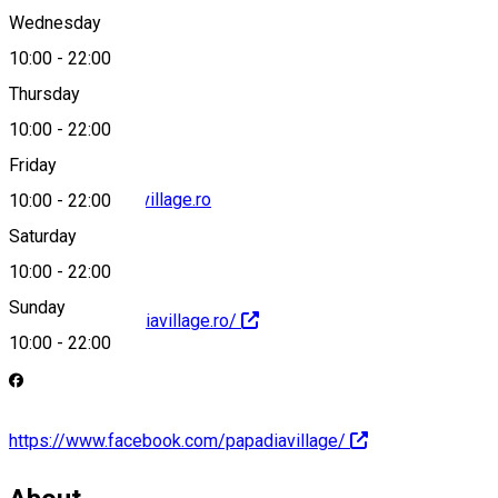
Wednesday
10:00
-
22:00
0745 058 705
Thursday
10:00
-
22:00
Friday
fericire@papadiavillage.ro
10:00
-
22:00
Saturday
10:00
-
22:00
Sunday
http://www.papadiavillage.ro/
10:00
-
22:00
https://www.facebook.com/papadiavillage/