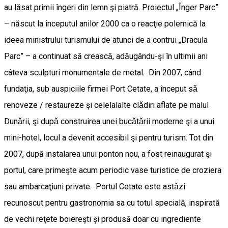
au lăsat primii îngeri din lemn şi piatră. Proiectul „Înger Parc”
– născut la începutul anilor 2000 ca o reacţie polemică la
ideea ministrului turismului de atunci de a contrui „Dracula
Parc” – a continuat să crească, adăugându-şi în ultimii ani
câteva sculpturi monumentale de metal. Din 2007, când
fundaţia, sub auspiciile firmei Port Cetate, a început sǎ
renoveze / restaureze şi celelalalte clǎdiri aflate pe malul
Dunǎrii, şi dupǎ construirea unei bucǎtǎrii moderne şi a unui
mini-hotel, locul a devenit accesibil şi pentru turism. Tot din
2007, după instalarea unui ponton nou, a fost reinaugurat şi
portul, care primeşte acum periodic vase turistice de croziera
sau ambarcaţiuni private. Portul Cetate este astǎzi
recunoscut pentru gastronomia sa cu totul specială, inspirată
de vechi reţete boiereşti şi produsă doar cu ingrediente