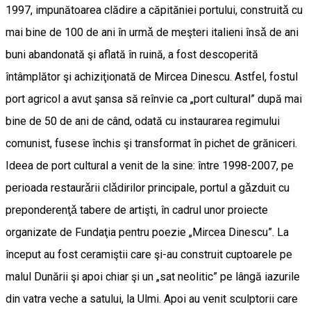
1997, impunătoarea clădire a căpităniei portului, construitǎ cu
mai bine de 100 de ani în urmǎ de meşteri italieni însǎ de ani
buni abandonată şi aflată în ruină, a fost descoperită
întâmplător şi achiziţionată de Mircea Dinescu. Astfel, fostul
port agricol a avut şansa să reînvie ca „port cultural” după mai
bine de 50 de ani de când, odată cu instaurarea regimului
comunist, fusese închis şi transformat în pichet de grăniceri.
Ideea de port cultural a venit de la sine: între 1998-2007, pe
perioada restaurǎrii clǎdirilor principale, portul a gǎzduit cu
preponderenţǎ tabere de artişti, în cadrul unor proiecte
organizate de Fundaţia pentru poezie „Mircea Dinescu”. La
început au fost ceramiştii care şi-au construit cuptoarele pe
malul Dunării şi apoi chiar şi un „sat neolitic” pe lângă iazurile
din vatra veche a satului, la Ulmi. Apoi au venit sculptorii care