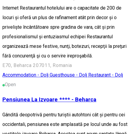
Internet Restaurantul hotelului are o capacitate de 200 de
locuri și oferă un plus de rafinament atât prin decor și o
priveliște încântătoare spre gradina de vara, cât și prin
profesionalismul și entuziasmul echipei Restaurantul
organizează mese festive, nunţi, botezuri, recepţii la preţuri
fără concurenţă şi cu o servire ireproşabilă.
E70, Beharca 207011, Romania
Accommodation - Dolj
Guesthouse - Dolj
Restaurant - Dolj
Open
Pensiunea La Izvoare **** - Beharca
Gândită deopotrivă pentru turiștii autohtoni cât și pentru cei
occidentali, pensiunea este amplasată pe locul unde au fost
vestitele izvoare Beharca. Acestea sunt acum captate lângă