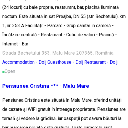
(24 locuri) cu baie proprie, restaurant, bar, piscină iluminată
nocturn. Este situată în sat Preajba, DN 55 (str. Bechetului), km
1, nr. 353 A Facilități: - Parcare - Grup sanitar în cameră -
Încălzire centrală - Restaurant - Cutie de valori - Piscină -
Internet - Bar
Strada Bechetului 353, Malu Mare 207365, România
Accommodation - Dolj
Guesthouse - Dolj
Restaurant - Dolj
Open
Pensiunea Cristina *** - Malu Mare
Pensiunea Cristina este situată în Malu Mare, oferind unități
de cazare și WiFi gratuit în întreaga proprietate. Pensiunea are
terasă și vedere la grădină, iar oaspeții pot savura băuturi la
bar. Parcarea privată este gratuită. Toate camerele sunt