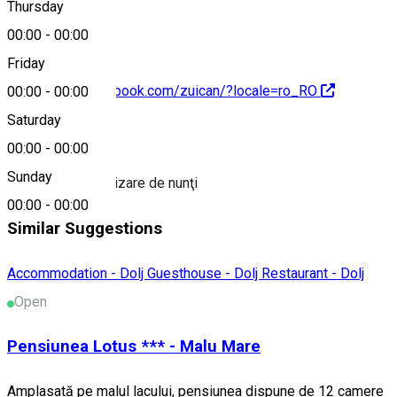
Thursday
00:00
-
00:00
Friday
https://www.facebook.com/zuican/?locale=ro_RO
00:00
-
00:00
Saturday
About
00:00
-
00:00
Sunday
Serviciu de organizare de nunţi
00:00
-
00:00
Similar Suggestions
Accommodation - Dolj
Guesthouse - Dolj
Restaurant - Dolj
Open
Pensiunea Lotus *** - Malu Mare
Amplasată pe malul lacului, pensiunea dispune de 12 camere