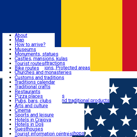
Sign In
Sign Up Free
Dolj & Craiova
About
Map
Attractions
How to arrive?
Recommendations
Museums
Tourist attractions
Monuments, statues
Routes
News
Castles, mansions, kulas
Architectural attractions
Tourist routes
Natural attractions, Protected areas
Bike routes
Customs, Traditions
Churches and monasteries
Română
Archaeological sites
Customs and traditions
Parks and gardens
Traditions calendar
Food & Drinks
Traditional crafts
Traditional cuisine
Restaurants
Wineries and vineyards
Pizza places
Leisure & Fun
Local manufacturers and traditional products
Pubs, bars, clubs
Cafes and teahouses
Arts and culture
Sweets and ice cream
Cinema
Accommodation
Fast-food
Sports and leisure
Horse riding
Hotels in Craiova
Swimming pools
Hotels in Dolj
Useful
Zoo
Guesthouses
Shopping, souvenirs, bookshops
Villas
Tourist information centres