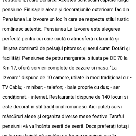
pensiune. Finisajele alese și decorațiunile exterioare fac din
Pensiunea La Izvoare un loc în care se respecta stilul rustic
românesc autentic. Pensiunea La Izvoare este alegerea
perfectă pentru cei care caută o atmosferă relaxantă și
liniștea dominată de peisajul pitoresc și aerul curat. Dotări și
facilități: Pensiunea de patru margarete, situata pe DE 70 la
Km 17, oferă servicii complete de cazare si masa. “La
Izvoare” dispune de 10 camere, utilate în mod tradițional cu: -
TV Cablu; - minibar; - telefon; - baie proprie cu dus; - aer
condiționat; - internet. Restaurantul dispune de 140 locuri si
este decorat în stil tradițional românesc. Aici puteți servi
mâncăruri alese și organiza diverse mese festive. Taraful
pensiunii vă va încânta seară de seară. Daca preferați totuși
un loc mai liniștit vă invităm pe terasa pensiunii sau în