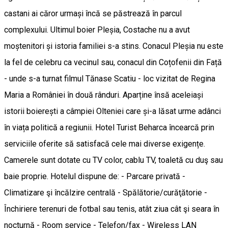
castani ai căror urmași încă se păstrează în parcul
complexului. Ultimul boier Pleșia, Costache nu a avut
moștenitori și istoria familiei s-a stins. Conacul Pleșia nu este
la fel de celebru ca vecinul sau, conacul din Coțofenii din Față
- unde s-a turnat filmul Tănase Scatiu - loc vizitat de Regina
Maria a României în două rânduri. Aparține însă aceleiași
istorii boierești a câmpiei Olteniei care și-a lăsat urme adânci
în viața politică a regiunii. Hotel Turist Beharca încearcă prin
serviciile oferite să satisfacă cele mai diverse exigențe.
Camerele sunt dotate cu TV color, cablu TV, toaletă cu duş sau
baie proprie. Hotelul dispune de: - Parcare privată -
Climatizare şi încălzire centrală - Spălătorie/curăţătorie -
Închiriere terenuri de fotbal sau tenis, atât ziua cât şi seara în
nocturnă - Room service - Telefon/fax - Wireless LAN