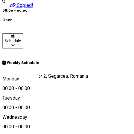
Copied!
00:00 - 00:00
Open
Schedule
Weekly Schedule
Strada Dealul Viilor 2, Segarcea, Romania
Monday
00:00
-
00:00
Tuesday
Map
00:00
-
00:00
Wednesday
00:00
-
00:00
0751 126 002