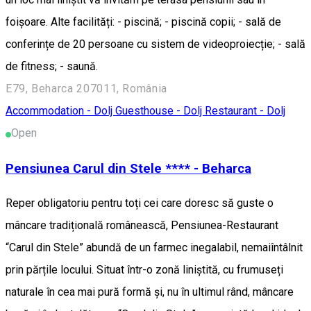
foișoare. Alte facilități: - piscină; - piscină copii; - sală de
conferințe de 20 persoane cu sistem de videoproiecție; - sală
de fitness; - saună.
E79, Beharca 207011, România
Accommodation - Dolj
Guesthouse - Dolj
Restaurant - Dolj
Open
Pensiunea Carul din Stele **** - Beharca
Reper obligatoriu pentru toți cei care doresc să guste o
mâncare tradițională românească, Pensiunea-Restaurant
“Carul din Stele” abundă de un farmec inegalabil, nemaiîntâlnit
prin părțile locului. Situat într-o zonă liniștită, cu frumuseți
naturale în cea mai pură formă și, nu în ultimul rând, mâncare