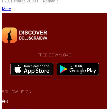
E70, Beharca 207011, Romania
More
FREE DOWNLOAD
FOLLOW US ON