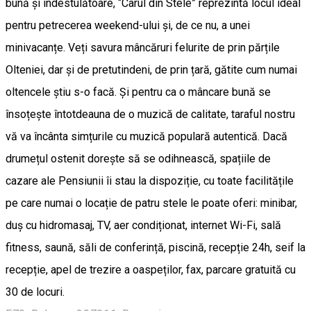
bună și îndestulătoare, “Carul din Stele” reprezintă locul ideal
pentru petrecerea weekend-ului și, de ce nu, a unei
minivacanțe. Veți savura mâncăruri felurite de prin părțile
Olteniei, dar și de pretutindeni, de prin țară, gătite cum numai
oltencele știu s-o facă. Și pentru ca o mâncare bună se
însoțește întotdeauna de o muzică de calitate, taraful nostru
vă va încânta simțurile cu muzică populară autentică. Dacă
drumețul ostenit dorește să se odihnească, spațiile de
cazare ale Pensiunii îi stau la dispoziție, cu toate facilitățile
pe care numai o locație de patru stele le poate oferi: minibar,
duș cu hidromasaj, TV, aer condiționat, internet Wi-Fi, sală
fitness, saună, săli de conferință, piscină, recepție 24h, seif la
recepție, apel de trezire a oaspeților, fax, parcare gratuită cu
30 de locuri.