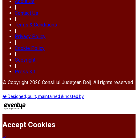
About Us
|
Contact Us
|
Terms & Conditions
|
Privacy Policy
|
Cookie Policy
|
Copyright
|
Press Kit
© Copyright 2026 Consiliul Județean Dolj. All rights reserved
❤️ Designed, built, maintained & hosted by
Accept Cookies