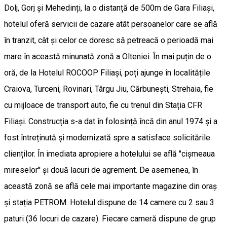
Dolj, Gorj și Mehedinți, la o distanță de 500m de Gara Filiași,
hotelul oferă servicii de cazare atât persoanelor care se află
în tranzit, cât și celor ce doresc să petreacă o perioadă mai
mare în această minunată zonă a Olteniei. În mai puțin de o
oră, de la Hotelul ROCOOP Filiași, poți ajunge în localitățile
Craiova, Turceni, Rovinari, Târgu Jiu, Cărbunești, Strehaia, fie
cu mijloace de transport auto, fie cu trenul din Stația CFR
Filiași. Construcția s-a dat în folosință încă din anul 1974 și a
fost întreținută și modernizată spre a satisface solicitările
clienților. În imediata apropiere a hotelului se află ''cișmeaua
mireselor'' și două lacuri de agrement. De asemenea, în
această zonă se află cele mai importante magazine din oraș
și stația PETROM. Hotelul dispune de 14 camere cu 2 sau 3
paturi (36 locuri de cazare). Fiecare cameră dispune de grup