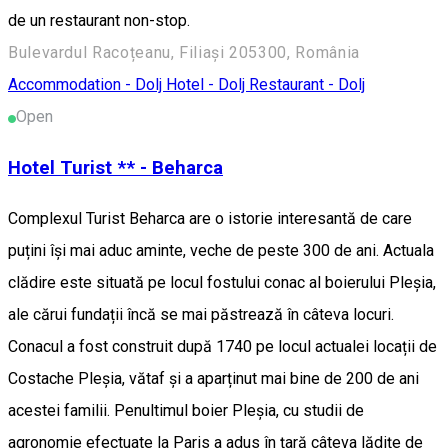
de un restaurant non-stop.
Bulevardul Racoțeanu, Filiași 205300, România
Accommodation - Dolj
Hotel - Dolj
Restaurant - Dolj
Open
Hotel Turist ** - Beharca
Complexul Turist Beharca are o istorie interesantă de care
puțini își mai aduc aminte, veche de peste 300 de ani. Actuala
clădire este situată pe locul fostului conac al boierului Pleșia,
ale cărui fundații încă se mai păstrează în câteva locuri.
Conacul a fost construit după 1740 pe locul actualei locații de
Costache Pleșia, vătaf și a aparținut mai bine de 200 de ani
acestei familii. Penultimul boier Pleșia, cu studii de
agronomie efectuate la Paris a adus în țară câteva lădițe de