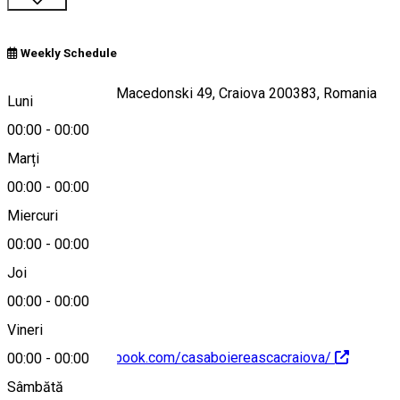
Weekly Schedule
Strada Alexandru Macedonski 49, Craiova 200383, Romania
Luni
00:00
-
00:00
Marți
Hartă
00:00
-
00:00
Miercuri
00:00
-
00:00
0746428863
Joi
00:00
-
00:00
Vineri
https://www.facebook.com/casaboiereascacraiova/
00:00
-
00:00
Sâmbătă