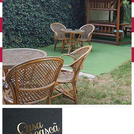
Închirieri auto
Închirieri biciclete
Taxi
Încărcare vehicule electrice
English