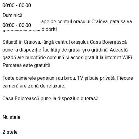
Despre
00:00
-
00:00
Duminică
Un loc linistit aproape de centrul orasului Craiova, gata sa va
00:00
-
00:00
gazduiasca oricand doriti.
Situată în Craiova, lângă centrul orașului, Casa Boierească
pune la dispoziție facilități de grătar și o grădină. Această
gazdă are bucătărie comună și acces gratuit la internet WiFi.
Parcarea este gratuită.
Toate camerele pensiunii au birou, TV și baie privată. Fiecare
cameră are zonă de relaxare.
Casa Boierească pune la dispoziție o terasă.
Nr. stele
2 stele