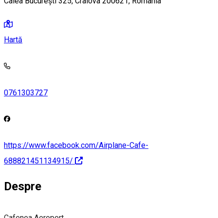
Calea București 325, Craiova 200621, Romania
Hartă
0761303727
https://www.facebook.com/Airplane-Cafe-
688821451134915/
Despre
Cafenea Aeroport