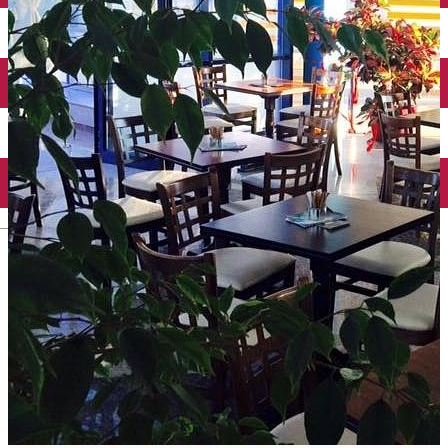
Închirieri auto
Închirieri biciclete
Taxi
Încărcare vehicule electrice
English