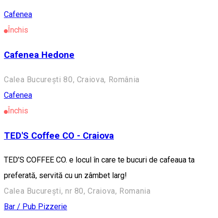
Cafenea
Închis
Cafenea Hedone
Calea București 80, Craiova, România
Cafenea
Închis
TED'S Coffee CO - Craiova
TED’S COFFEE CO. e locul în care te bucuri de cafeaua ta
preferată, servită cu un zâmbet larg!
Calea București, nr 80, Craiova, Romania
Bar / Pub
Pizzerie