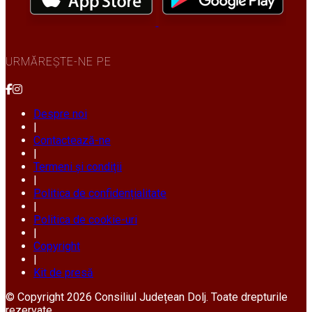
URMĂREȘTE-NE PE
Despre noi
|
Contactează-ne
|
Termeni și condiții
|
Politica de confidențialitate
|
Politica de cookie-uri
|
Copyright
|
Kit de presă
© Copyright 2026 Consiliul Județean Dolj. Toate drepturile
rezervate