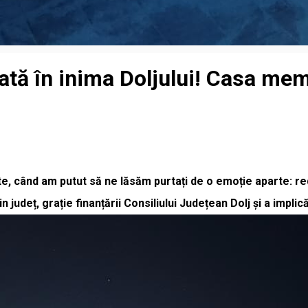
ată în inima Doljului! Casa memo
cute, când am putut să ne lăsăm purtați de o emoție aparte: 
n județ, grație finanțării Consiliului Județean Dolj și a implic