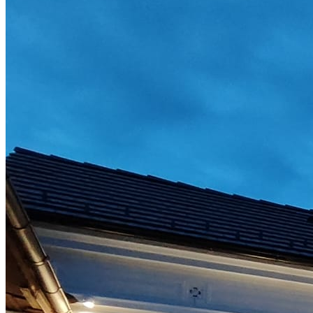
Închirieri auto
Închirieri biciclete
Taxi
Încărcare vehicule electrice
English