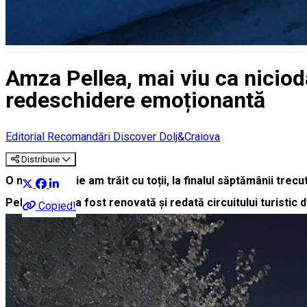
Amza Pellea, mai viu ca niciod
redeschidere emoționantă
Editorial
Recomandări Discover Dolj&Craiova
Distribuie
O mare bucurie am trăit cu toții, la finalul săptămânii tre
Pellea”, care a fost renovată și redată circuitului turistic di
Copied!