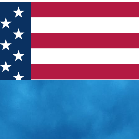
a Doljului! Casa memorială din Băilești, redeschidere emoționant