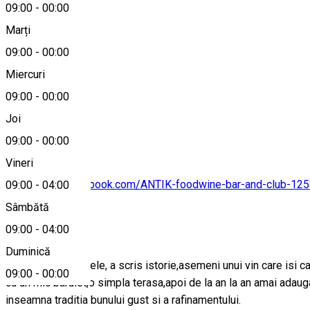
09:00
-
00:00
Marți
Hartă
09:00
-
00:00
Miercuri
09:00
-
00:00
0251430430
Joi
09:00
-
00:00
Vineri
https://www.facebook.com/ANTIK-foodwine-bar-and-club-1
09:00
-
04:00
Sâmbătă
Despre
09:00
-
04:00
Duminică
Meritandu-si numele, a scris istorie,asemeni unui vin care isi c
09:00
-
00:00
cu un mic barulet,o simpla terasa,apoi de la an la an amai adau
inseamna traditia bunului gust si a rafinamentului.