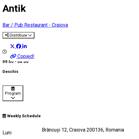
Antik
Bar / Pub
Restaurant - Craiova
Distribuie
Copied!
09:00 - 04:00
Deschis
Program
Weekly Schedule
Strada Constantin Brâncuși 12, Craiova 200136, Romania
Luni