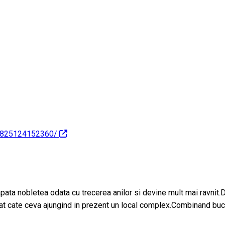
25825124152360/
apata nobletea odata cu trecerea anilor si devine mult mai ravnit.
gat cate ceva ajungind in prezent un local complex.Combinand bucat