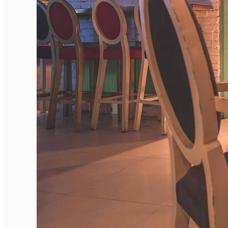
Închirieri auto
Închirieri biciclete
Taxi
Încărcare vehicule electrice
English