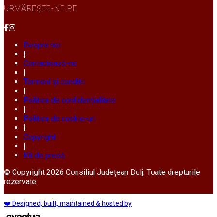
URMĂREȘTE-NE PE
Despre noi
|
Contactează-ne
|
Termeni și condiții
|
Politica de confidențialitate
|
Politica de cookie-uri
|
Copyright
|
Kit de presă
© Copyright 2026 Consiliul Județean Dolj. Toate drepturile
rezervate
❤️ Designed, built, maintained & hosted by