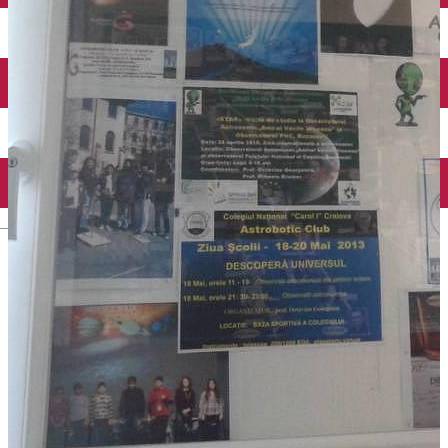
Închirieri auto
Închirieri biciclete
Taxi
Încărcare vehicule electrice
English