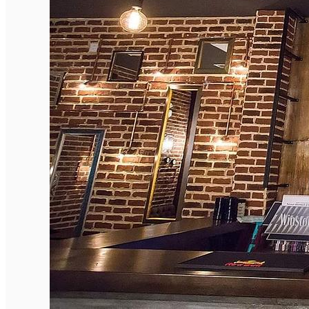
Închirieri auto
Închirieri biciclete
Taxi
Încărcare vehicule electrice
English