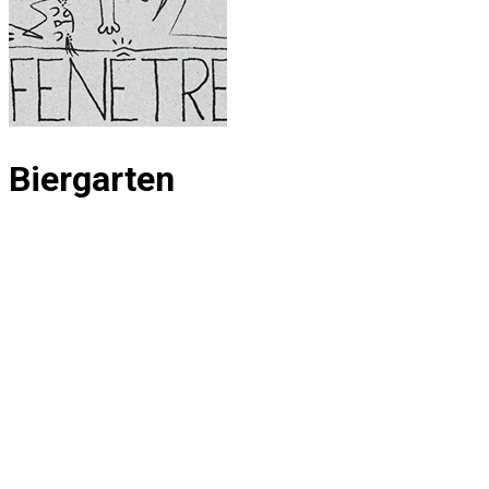
Biergarten