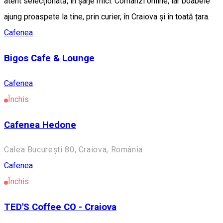
atent selecționată, în șarje mici. Comanzi online, iar boabele
ajung proaspete la tine, prin curier, în Craiova și în toată țara.
Cafenea
Bigos Cafe & Lounge
Cafenea
Închis
Cafenea Hedone
Calea București 80, Craiova, România
Cafenea
Închis
TED'S Coffee CO - Craiova