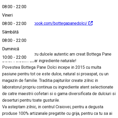
08:00
-
22:00
Vineri
https://www.facebook.com/bottegapanedolci/
08:00
-
22:00
Sâmbătă
Despre
08:00
-
22:00
Duminică
Din pasiunea pentru dulcele autentic am creat Bottega Pane
10:00
-
22:00
Dolci. Folosim doar ingrediente naturale!
Povestea Bottega Pane Dolci incepe in 2015 cu multa
pasiune pentru tot ce este dulce, natural si proaspat, cu un
magazin de familie. Traditia pajiturilor create zilnic in
laboratorul propriu continua cu ingrediente atent selectionate
de catre maestrii cofetari si o gama diversificata de dulciuri si
deserturi pentru toate gusturile.
Va asteptam zilnic, in centrul Craiovei, pentru a degusta
produse 100% artizanale pregatite cu grija, pentru ca tu sa ai