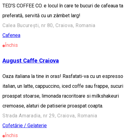
TED’S COFFEE CO. e locul în care te bucuri de cafeaua ta
preferată, servită cu un zâmbet larg!
Calea București, nr 80, Craiova, Romania
Cafenea
Închis
August Caffe Craiova
Oaza italiana la tine in oras! Rasfatati-va cu un espresso
italian, un latte, cappuccino, iced coffe sau frappe, sucuri
proaspat stoarse, limonada racoritoare si milkshakeuri
cremoase, alaturi de patiserie proaspat coapta.
Strada Amaradia, nr 29, Craiova, Romania
Cofetărie / Gelaterie
Închis