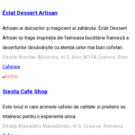
Éclat Dessert Artisan
Artisani ai dulciurilor și magicieni ai zahărului. Éclat Dessert
Artisan își trage inspirația din faimoasa bucătărie franceză a
deserturilor desăvârșite cu atenția celor mai buni cofetari.
Strada Nicolae Bălcescu, nr 2, bloc M15A Craiova, Romania
Cafenea
Închis
Siesta Cafe Shop
Este locul in care aromele cafelei de calitate si prietenii se
intalnesc pentru o experienta unica.
Strada Alexandru Macedonski, nr 6, Craiova, Romania