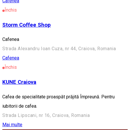
Cafenea
Închis
Storm Coffee Shop
Cafenea
Strada Alexandru Ioan Cuza, nr 44, Craiova, Romania
Cafenea
Închis
KUNE Craiova
Cafea de specialitate proaspăt prăjită Împreună. Pentru
iubitorii de cafea.
Strada Lipscani, nr 16, Craiova, Romania
Mai multe