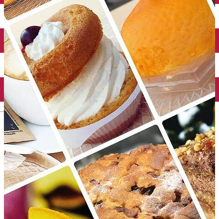
Închirieri auto
Închirieri biciclete
Taxi
Încărcare vehicule electrice
English