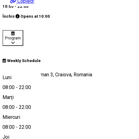
Copied!
10:00 - 22:00
Închis
Opens at
10:00
Program
Weekly Schedule
Strada Theodor Aman 3, Craiova, Romania
Luni
08:00
-
22:00
Marți
Hartă
08:00
-
22:00
Miercuri
08:00
-
22:00
+40730530313
Joi