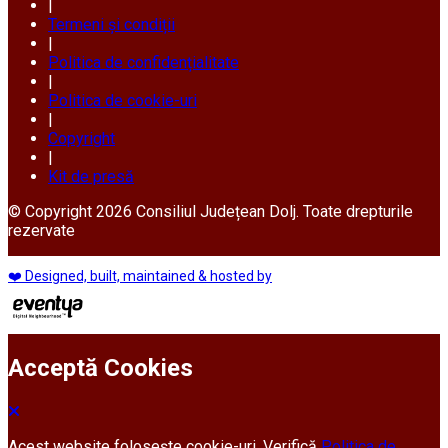
|
Termeni și condiții
|
Politica de confidențialitate
|
Politica de cookie-uri
|
Copyright
|
Kit de presă
© Copyright 2026 Consiliul Județean Dolj. Toate drepturile
rezervate
❤️ Designed, built, maintained & hosted by
Acceptă Cookies
Acest website folosește cookie-uri. Verifică
Politica de