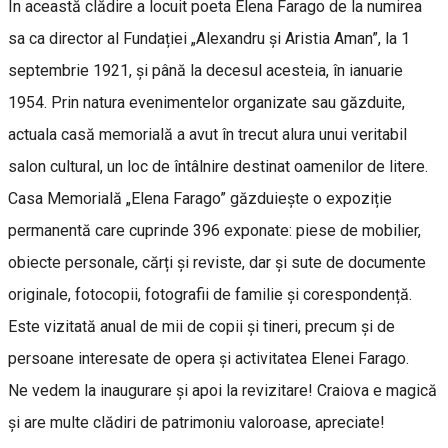
În această clădire a locuit poeta Elena Farago de la numirea
sa ca director al Fundației „Alexandru și Aristia Aman”, la 1
septembrie 1921, și până la decesul acesteia, în ianuarie
1954. Prin natura evenimentelor organizate sau găzduite,
actuala casă memorială a avut în trecut alura unui veritabil
salon cultural, un loc de întâlnire destinat oamenilor de litere.
Casa Memorială „Elena Farago” găzduiește o expoziție
permanentă care cuprinde 396 exponate: piese de mobilier,
obiecte personale, cărți și reviste, dar și sute de documente
originale, fotocopii, fotografii de familie și corespondență.
Este vizitată anual de mii de copii și tineri, precum și de
persoane interesate de opera și activitatea Elenei Farago.
Ne vedem la inaugurare și apoi la revizitare! Craiova e magică
și are multe clădiri de patrimoniu valoroase, apreciate!