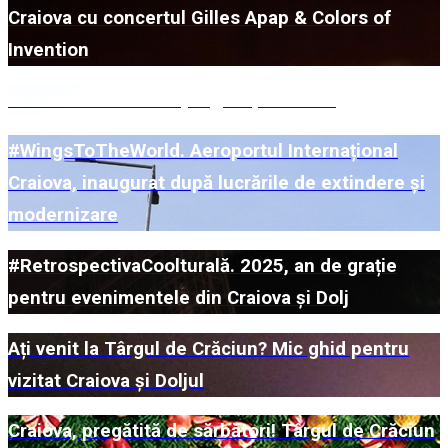
Craiova cu concertul Gilles Apap & Colors of
Invention
#DiscoverUs. Ce ne pregătește 2026?
#WingsToTheWorld. Aeroportul Internațional
Craiova, inaugurat după lucrările de extindere și
modernizare
#RetrospectivaCoolturală. 2025, an de grație
pentru evenimentele din Craiova și Dolj
Ați venit la Târgul de Crăciun? Mic ghid pentru
vizitat Craiova și Doljul
Craiova, pregătită de sărbători! Târgul de Crăciun