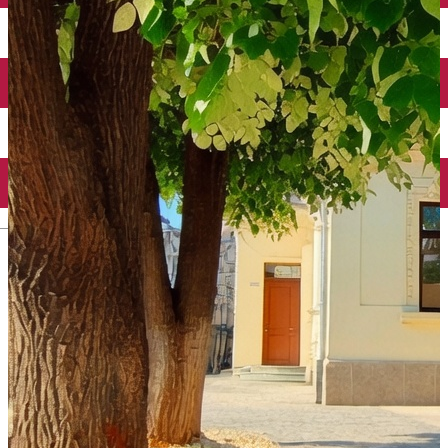
Închirieri auto
Închirieri biciclete
Taxi
Încărcare vehicule electrice
English