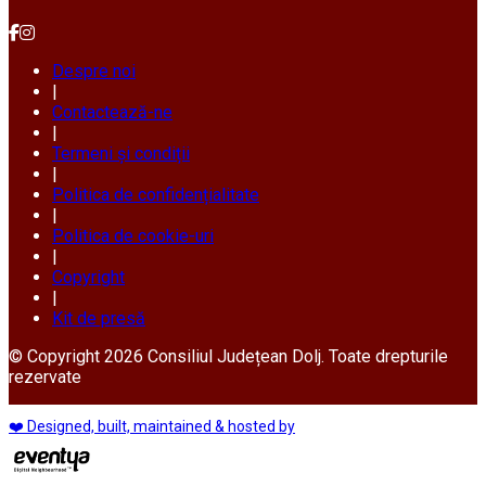
Despre noi
|
Contactează-ne
|
Termeni și condiții
|
Politica de confidențialitate
|
Politica de cookie-uri
|
Copyright
|
Kit de presă
© Copyright 2026 Consiliul Județean Dolj. Toate drepturile
rezervate
❤️ Designed, built, maintained & hosted by