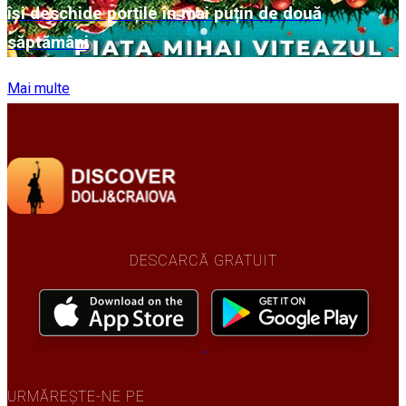
își deschide porțile în mai puțin de două
săptămâni
Mai multe
DESCARCĂ GRATUIT
URMĂREȘTE-NE PE