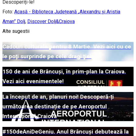
Descoperiți-le!
Foto:
Acasă - Biblioteca Județeană „Alexandru și Aristia
Aman” Dolj
,
Discover Dolj&Craiova
Alte sugestii
Cadouri culturale pentru 8 Martie. Vezi aici cu ce
le poți surprinde pe cele dragi ție!
150 de ani de Brâncuși, în prim-plan la Craiova.
Vezi aici evenimentele!
La început de an, planuri noi! Descoperă-ți
următoarea destinație de pe Aeroportul
Internațional Craiova
#150deAniDeGeniu. Anul Brâncuși debutează la