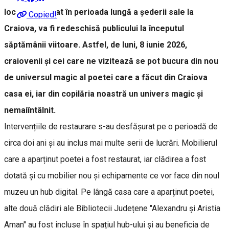
locuit și a creat în perioada lungă a șederii sale la
Copied!
Craiova, va fi redeschisă publicului la începutul
săptămânii viitoare. Astfel, de luni, 8 iunie 2026,
craiovenii și cei care ne vizitează se pot bucura din nou
de universul magic al poetei care a făcut din Craiova
casa ei, iar din copilăria noastră un univers magic și
nemaiîntâlnit.
Intervențiile de restaurare s-au desfășurat pe o perioadă de
circa doi ani și au inclus mai multe serii de lucrări. Mobilierul
care a aparținut poetei a fost restaurat, iar clădirea a fost
dotată și cu mobilier nou și echipamente ce vor face din noul
muzeu un hub digital. Pe lângă casa care a aparținut poetei,
alte două clădiri ale Bibliotecii Județene "Alexandru și Aristia
Aman" au fost incluse în spațiul hub-ului și au beneficia de