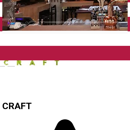
Închirieri auto
Închirieri biciclete
Taxi
Încărcare vehicule electrice
English
CRAFT