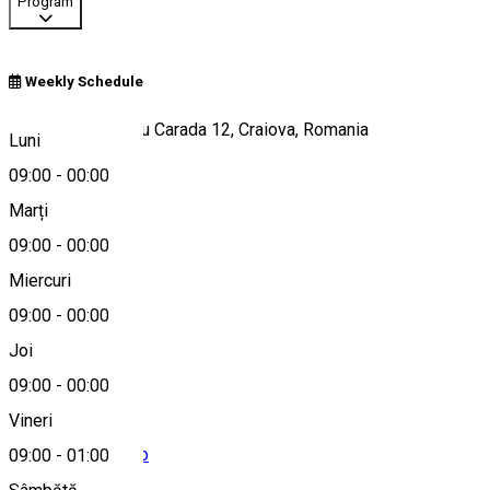
Program
Weekly Schedule
Nr., Strada Eugeniu Carada 12, Craiova, Romania
Luni
09:00
-
00:00
Marți
Hartă
09:00
-
00:00
Miercuri
09:00
-
00:00
0775342099
Joi
09:00
-
00:00
Vineri
office@craftpub.ro
09:00
-
01:00