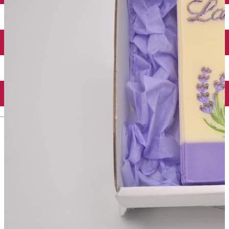
Închirieri auto
Închirieri biciclete
Taxi
Încărcare vehicule electrice
English