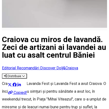
Craiova cu miros de lavandă.
Zeci de artizani ai lavandei au
luat cu asalt centrul Băniei
Editorial
Recomandări Discover Dolj&Craiova
Distribuie
Craiova a avut Lavanda Fest și Lavanda Fest a avut Craiova. O
încântare pentru simțuri și pentru sănătate a avut loc, în
Copied!
weekendul trecut, în Piața "Mihai Viteazul", care s-a umplut de
miresme și de leacuri numai bune pentru trup și suflet, la