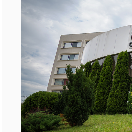
Închirieri auto
Închirieri biciclete
Taxi
Încărcare vehicule electrice
English