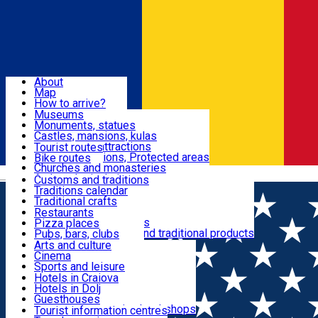
Sign In
Sign Up Free
Dolj & Craiova
About
Map
Attractions
How to arrive?
Recommendations
Museums
Tourist attractions
Monuments, statues
Routes
News
Castles, mansions, kulas
Architectural attractions
Tourist routes
Natural attractions, Protected areas
Bike routes
Customs, Traditions
Churches and monasteries
Română
Archaeological sites
Customs and traditions
Parks and gardens
Traditions calendar
Food & Drinks
Traditional crafts
Traditional cuisine
Restaurants
Wineries and vineyards
Pizza places
Leisure & Fun
Local manufacturers and traditional products
Pubs, bars, clubs
Cafes and teahouses
Arts and culture
Sweets and ice cream
Cinema
Accommodation
Fast-food
Sports and leisure
Horse riding
Hotels in Craiova
Swimming pools
Hotels in Dolj
Useful
Zoo
Guesthouses
Shopping, souvenirs, bookshops
Villas
Tourist information centres