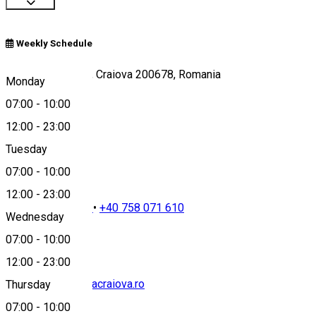
Weekly Schedule
Calea București 1, Craiova 200678, Romania
Monday
07:00
-
10:00
12:00
-
23:00
Map
Tuesday
07:00
-
10:00
12:00
-
23:00
+40 351 100 200
•
+40 758 071 610
Wednesday
07:00
-
10:00
12:00
-
23:00
info@ramadaplazacraiova.ro
Thursday
07:00
-
10:00