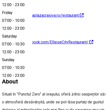
12:00
-
23:00
Friday
http://www.ramadaplazacraiova.ro/restaurant
07:00
-
10:00
12:00
-
23:00
Saturday
https://www.facebook.com/EllipseCityRestaurant/
07:00
-
10:30
12:00
-
23:00
Sunday
07:00
-
10:30
+40 758 071 610
12:00
-
23:00
About
Situat în ”Punctul Zero” al orașului, oferă zilnic oaspeților săi
o atmosferă desăvârșită, unde se pot lăsa purtaţi de gustul
delicios al mâncărurilor cele mai fine şi de savoarea unui vin