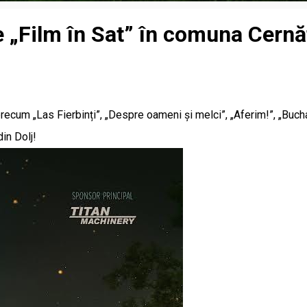
 „Film în Sat” în comuna Cernă
precum „Las Fierbinți”, „Despre oameni și melci”, „Aferim!”, „Bucha
din Dolj!