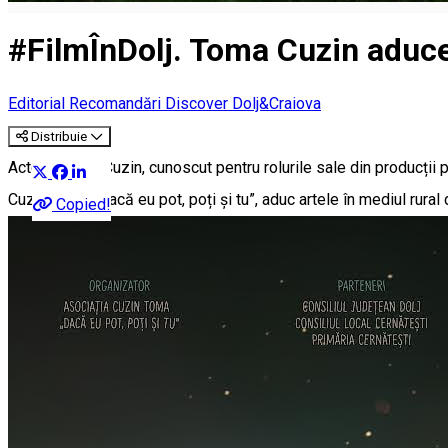
#FilmÎnDolj. Toma Cuzin aduce
Editorial
Recomandări Discover Dolj&Craiova
Distribuie
Actorul Toma Cuzin, cunoscut pentru rolurile sale din producții 
Cuzin Toma „Dacă eu pot, poți și tu”, aduc artele în mediul rural 
Copied!