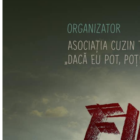
Închirieri auto
Închirieri biciclete
Taxi
Încărcare vehicule electrice
English