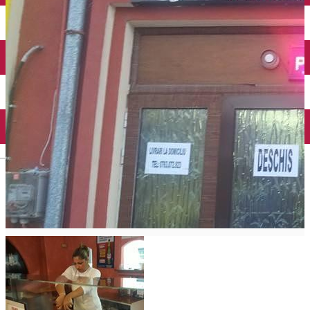
Închirieri auto
Închirieri biciclete
Taxi
Încărcare vehicule electrice
English