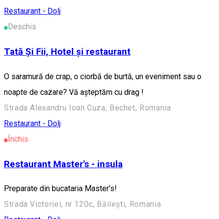
Restaurant - Dolj
Deschis
Tată Și Fii, Hotel și restaurant
O saramură de crap, o ciorbă de burtă, un eveniment sau o
noapte de cazare? Vă așteptăm cu drag !
Strada Alexandru Ioan Cuza, Bechet, Romania
Restaurant - Dolj
Închis
Restaurant Master's - insula
Preparate din bucataria Master’s!
Strada Victoriei, nr 120c, Băilești, Romania