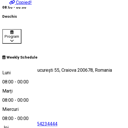
Copied!
08:00 - 00:00
Deschis
Program
Weekly Schedule
Bloc 31A, Calea București 55, Craiova 200678, Romania
Luni
08:00
-
00:00
Marți
Hartă
08:00
-
00:00
Miercuri
08:00
-
00:00
0251410655
•
0754234444
Joi