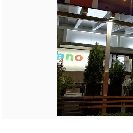
Închirieri auto
Închirieri biciclete
Taxi
Încărcare vehicule electrice
English