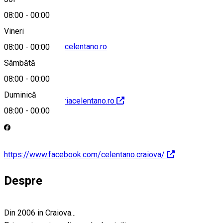
08:00
-
00:00
Vineri
contact@pizzeriacelentano.ro
08:00
-
00:00
Sâmbătă
08:00
-
00:00
Duminică
http://www.pizzeriacelentano.ro
08:00
-
00:00
https://www.facebook.com/celentano.craiova/
Despre
Din 2006 in Craiova...