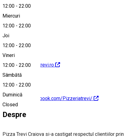
12:00
-
22:00
Miercuri
12:00
-
22:00
+40 768 650 155
Joi
12:00
-
22:00
Vineri
http://www.pizzatrevi.ro
12:00
-
22:00
Sâmbătă
12:00
-
22:00
Duminică
https://www.facebook.com/Pizzeriatrevi/
Closed
Despre
Pizza Trevi Craiova si-a castigat respectul clientiilor prin