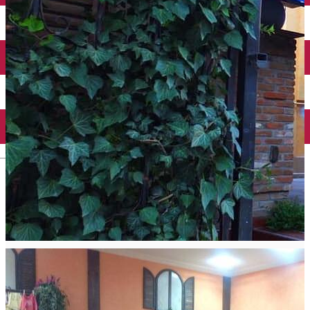
Închirieri auto
Închirieri biciclete
Taxi
Încărcare vehicule electrice
English