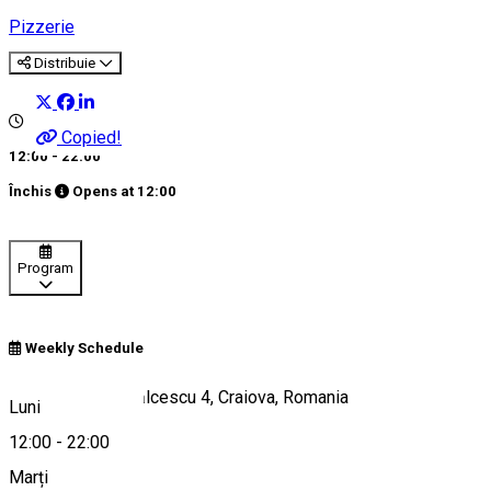
Pizzerie
Distribuie
Copied!
12:00 - 22:00
Închis
Opens at
12:00
Program
Weekly Schedule
Strada Nicolae Bălcescu 4, Craiova, Romania
Luni
12:00
-
22:00
Marți
Hartă