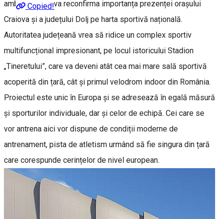
ambițios, care va reconfirma importanța prezenței orașului
Copied!
Craiova și a județului Dolj pe harta sportivă națională.
Autoritatea județeană vrea să ridice un complex sportiv
multifuncțional impresionant, pe locul istoricului Stadion
„Tineretului”, care va deveni atât cea mai mare sală sportivă
acoperită din țară, cât și primul velodrom indoor din România.
Proiectul este unic în Europa și se adresează în egală măsură
și sporturilor individuale, dar și celor de echipă. Cei care se
vor antrena aici vor dispune de condiții moderne de
antrenament, pista de atletism urmând să fie singura din țară
care corespunde cerințelor de nivel european.