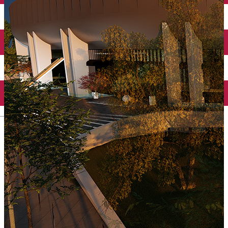
Închirieri auto
Închirieri biciclete
Taxi
Încărcare vehicule electrice
English