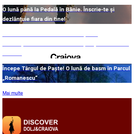
O lună până la Pedală în Bănie. Înscrie-te și
dezlănțuie fiara din tine!
#WillMatters. Festivalul Internațional
Shakespeare vine cu încă o ediție spectaculoasă
în 2026
Începe Târgul de Paște! O lună de basm în Parcul
„Romanescu”
Mai multe