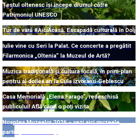
Țestul oltenesc își începe drumul către
Patrimoniul UNESCO
Tur de vară #AiciAcasă. Escapadă culturală în Dolj
Iulie vine cu Seri la Palat. Ce concerte a pregătit
Filarmonica „Oltenia” la Muzeul de Artă?
Muzica tradițională și cultura locală, în prim-plan
pentru al doilea an la Cula Izvoranu-Geblescu
Casa Memorială „Elena Farago”, redeschisă
publicului! Află când o poți vizita
Noaptea Muzeelor 2026 – vezi aici muzeele
participante din Dolj!