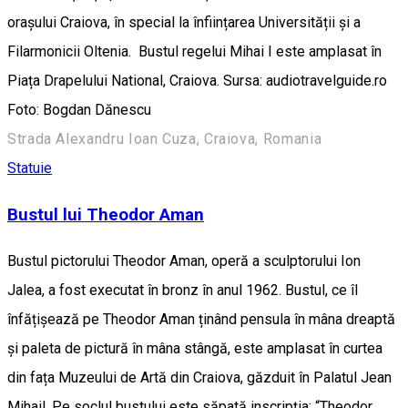
orașului Craiova, în special la înființarea Universității și a
Filarmonicii Oltenia. Bustul regelui Mihai I este amplasat în
Piața Drapelului National, Craiova. Sursa: audiotravelguide.ro
Foto: Bogdan Dănescu
Strada Alexandru Ioan Cuza, Craiova, Romania
Statuie
Bustul lui Theodor Aman
Bustul pictorului Theodor Aman, operă a sculptorului Ion
Jalea, a fost executat în bronz în anul 1962. Bustul, ce îl
înfățișează pe Theodor Aman ținând pensula în mâna dreaptă
și paleta de pictură în mâna stângă, este amplasat în curtea
din fața Muzeului de Artă din Craiova, găzduit în Palatul Jean
Mihail. Pe soclul bustului este săpată inscripția: “Theodor