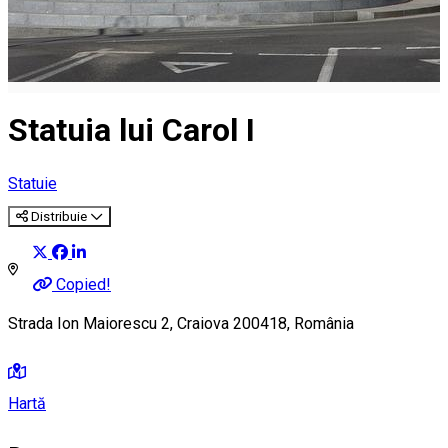
Statuia lui Carol I
Statuie
Distribuie
Copied!
Strada Ion Maiorescu 2, Craiova 200418, România
Hartă