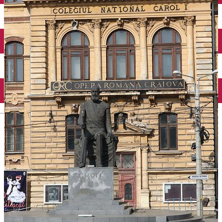
Închirieri auto
Închirieri biciclete
Taxi
Încărcare vehicule electrice
English