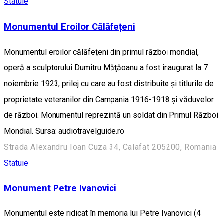
Statuie
Monumentul Eroilor Călăfețeni
Monumentul eroilor călăfețeni din primul război mondial,
operă a sculptorului Dumitru Măţăoanu a fost inaugurat la 7
noiembrie 1923, prilej cu care au fost distribuite şi titlurile de
proprietate veteranilor din Campania 1916-1918 şi văduvelor
de război. Monumentul reprezintă un soldat din Primul Război
Mondial. Sursa: audiotravelguide.ro
Strada Alexandru Ioan Cuza 34, Calafat 205200, Romania
Statuie
Monument Petre Ivanovici
Monumentul este ridicat în memoria lui Petre Ivanovici (4