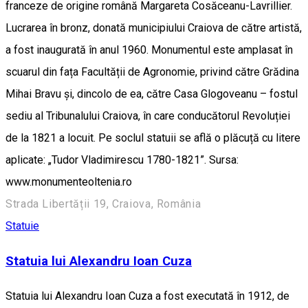
franceze de origine română Margareta Cosăceanu-Lavrillier.
Lucrarea în bronz, donată municipiului Craiova de către artistă,
a fost inaugurată în anul 1960. Monumentul este amplasat în
scuarul din fața Facultății de Agronomie, privind către Grădina
Mihai Bravu și, dincolo de ea, către Casa Glogoveanu – fostul
sediu al Tribunalului Craiova, în care conducătorul Revoluției
de la 1821 a locuit. Pe soclul statuii se află o plăcuță cu litere
aplicate: „Tudor Vladimirescu 1780-1821”. Sursa:
www.monumenteoltenia.ro
Strada Libertății 19, Craiova, România
Statuie
Statuia lui Alexandru Ioan Cuza
Statuia lui Alexandru Ioan Cuza a fost executată în 1912, de