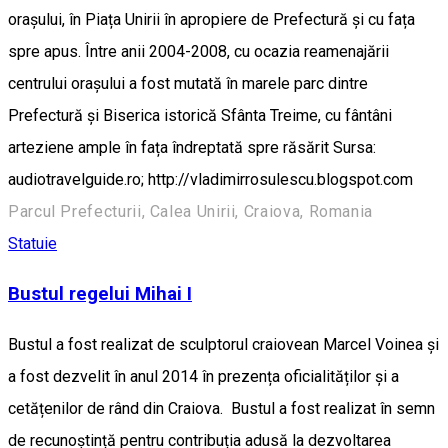
orașului, în Piața Unirii în apropiere de Prefectură și cu fața
spre apus. Între anii 2004-2008, cu ocazia reamenajării
centrului orașului a fost mutată în marele parc dintre
Prefectură și Biserica istorică Sfânta Treime, cu fântâni
arteziene ample în fața îndreptată spre răsărit Sursa:
audiotravelguide.ro; http://vladimirrosulescu.blogspot.com
Parcul Prefecturii, Calea Unirii, Craiova, Romania
Statuie
Bustul regelui Mihai I
Bustul a fost realizat de sculptorul craiovean Marcel Voinea și
a fost dezvelit în anul 2014 în prezența oficialităților și a
cetățenilor de rând din Craiova. Bustul a fost realizat în semn
de recunoștință pentru contribuția adusă la dezvoltarea