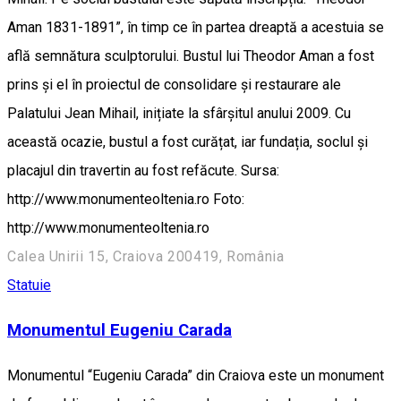
Aman 1831-1891”, în timp ce în partea dreaptă a acestuia se
află semnătura sculptorului. Bustul lui Theodor Aman a fost
prins și el în proiectul de consolidare și restaurare ale
Palatului Jean Mihail, inițiate la sfârșitul anului 2009. Cu
această ocazie, bustul a fost curățat, iar fundația, soclul și
placajul din travertin au fost refăcute. Sursa:
http://www.monumenteoltenia.ro Foto:
http://www.monumenteoltenia.ro
Calea Unirii 15, Craiova 200419, România
Statuie
Monumentul Eugeniu Carada
Monumentul “Eugeniu Carada” din Craiova este un monument