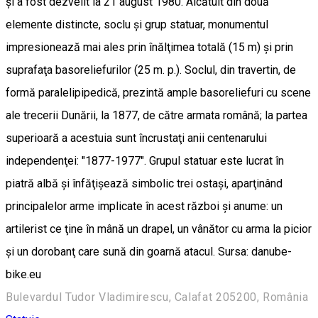
şi a fost dezvelit la 21 august 1980. Alcătuit din două
elemente distincte, soclu şi grup statuar, monumentul
impresionează mai ales prin înălţimea totală (15 m) şi prin
suprafaţa basoreliefurilor (25 m. p.). Soclul, din travertin, de
formă paralelipipedică, prezintă ample basoreliefuri cu scene
ale trecerii Dunării, la 1877, de către armata română; la partea
superioară a acestuia sunt încrustaţi anii centenarului
independenţei: "1877-1977". Grupul statuar este lucrat în
piatră albă şi înfăţişează simbolic trei ostaşi, aparţinând
principalelor arme implicate în acest război şi anume: un
artilerist ce ţine în mână un drapel, un vânător cu arma la picior
şi un dorobanţ care sună din goarnă atacul. Sursa: danube-
bike.eu
Bulevardul Tudor Vladimirescu, Calafat 205200, România