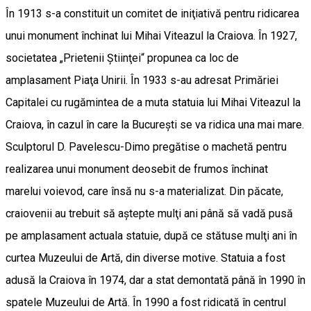
În 1913 s-a constituit un comitet de iniţiativă pentru ridicarea
unui monument închinat lui Mihai Viteazul la Craiova. În 1927,
societatea „Prietenii Ştiinţei“ propunea ca loc de
amplasament Piaţa Unirii. În 1933 s-au adresat Primăriei
Capitalei cu rugămintea de a muta statuia lui Mihai Viteazul la
Craiova, în cazul în care la Bucureşti se va ridica una mai mare.
Sculptorul D. Pavelescu-Dimo pregătise o machetă pentru
realizarea unui monument deosebit de frumos închinat
marelui voievod, care însă nu s-a materializat. Din păcate,
craiovenii au trebuit să aştepte mulţi ani până să vadă pusă
pe amplasament actuala statuie, după ce stătuse mulţi ani în
curtea Muzeului de Artă, din diverse motive. Statuia a fost
adusă la Craiova în 1974, dar a stat demontată până în 1990 în
spatele Muzeului de Artă. În 1990 a fost ridicată în centrul