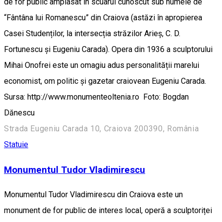
de for public amplasat în scuarul cunoscut sub numele de
“Fântâna lui Romanescu” din Craiova (astăzi în apropierea
Casei Studenților, la intersecția străzilor Arieș, C. D.
Fortunescu și Eugeniu Carada). Opera din 1936 a sculptorului
Mihai Onofrei este un omagiu adus personalității marelui
economist, om politic și gazetar craiovean Eugeniu Carada.
Sursa: http://www.monumenteoltenia.ro Foto: Bogdan
Dănescu
Strada Eugeniu Carada 10, Craiova 200390, România
Statuie
Monumentul Tudor Vladimirescu
Monumentul Tudor Vladimirescu din Craiova este un
monument de for public de interes local, operă a sculptoriței