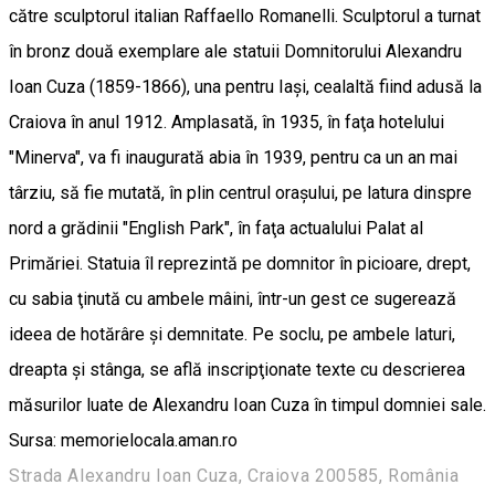
către sculptorul italian Raffaello Romanelli. Sculptorul a turnat
în bronz două exemplare ale statuii Domnitorului Alexandru
Ioan Cuza (1859-1866), una pentru Iaşi, cealaltă fiind adusă la
Craiova în anul 1912. Amplasată, în 1935, în faţa hotelului
"Minerva", va fi inaugurată abia în 1939, pentru ca un an mai
târziu, să fie mutată, în plin centrul oraşului, pe latura dinspre
nord a grădinii "English Park", în faţa actualului Palat al
Primăriei. Statuia îl reprezintă pe domnitor în picioare, drept,
cu sabia ţinută cu ambele mâini, într-un gest ce sugerează
ideea de hotărâre şi demnitate. Pe soclu, pe ambele laturi,
dreapta şi stânga, se află inscripţionate texte cu descrierea
măsurilor luate de Alexandru Ioan Cuza în timpul domniei sale.
Sursa: memorielocala.aman.ro
Strada Alexandru Ioan Cuza, Craiova 200585, România