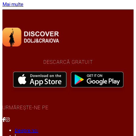
Mai multe
DESCARCĂ GRATUIT
URMĂREȘTE-NE PE
Despre noi