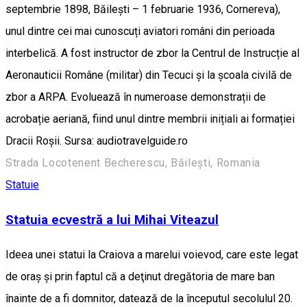
septembrie 1898, Băilești – 1 februarie 1936, Cornereva),
unul dintre cei mai cunoscuți aviatori români din perioada
interbelică. A fost instructor de zbor la Centrul de Instrucție al
Aeronauticii Române (militar) din Tecuci și la școala civilă de
zbor a ARPA. Evoluează în numeroase demonstrații de
acrobație aeriană, fiind unul dintre membrii inițiali ai formației
Dracii Roșii. Sursa: audiotravelguide.ro
Strada Locotenent Becherescu, Băilești, Romania
Statuie
Statuia ecvestră a lui Mihai Viteazul
Ideea unei statui la Craiova a marelui voievod, care este legat
de oraș şi prin faptul că a deţinut dregătoria de mare ban
înainte de a fi domnitor, datează de la începutul secolulul 20.