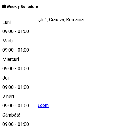
Weekly Schedule
Strada Frații Buzești 1, Craiova, Romania
Luni
09:00
-
01:00
Marți
Hartă
09:00
-
01:00
Miercuri
09:00
-
01:00
+40773753477
Joi
09:00
-
01:00
Vineri
cafetaboo@yahoo.com
09:00
-
01:00
Sâmbătă
09:00
-
01:00