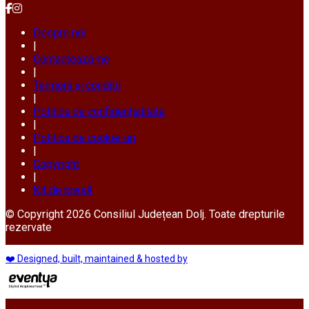
Despre noi
|
Contactează-ne
|
Termeni și condiții
|
Politica de confidențialitate
|
Politica de cookie-uri
|
Copyright
|
Kit de presă
© Copyright 2026 Consiliul Județean Dolj. Toate drepturile
rezervate
❤️ Designed, built, maintained & hosted by