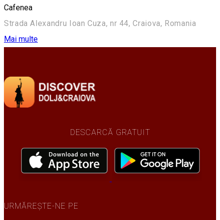
Cafenea
Strada Alexandru Ioan Cuza, nr 44, Craiova, Romania
Mai multe
DESCARCĂ GRATUIT
URMĂREȘTE-NE PE