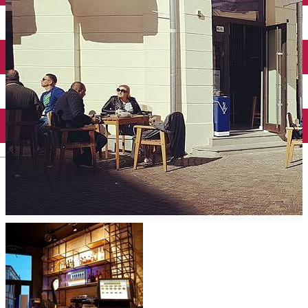
Închirieri auto
Închirieri biciclete
Taxi
Încărcare vehicule electrice
English