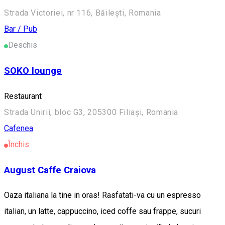
Strada Victoriei, nr 116, Băilești, Romania
Bar / Pub
Deschis
SOKO lounge
Restaurant
Strada Unirii, bloc G3, 205300 Filiași, Romania
Cafenea
Închis
August Caffe Craiova
Oaza italiana la tine in oras! Rasfatati-va cu un espresso
italian, un latte, cappuccino, iced coffe sau frappe, sucuri