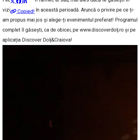
vizită pe la noi în această perioadă. Aruncă o privire pe ce ți-
Copied!
am propus mai jos și alege-ți evenimentul preferat! Programul
complet îl găsești, ca de obicei, pe www.discoverdolj.ro și pe
aplicația Discover Dolj&Craiova!