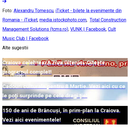
Foto:
Alexandru Tomescu
,
iTicket - bilete la evenimente din
Romania - iTicket
,
media.istockphoto.com
,
Total Construction
Management Solutions (tcms.ro)
,
VUNK | Facebook
,
Cult
Music Club | Facebook
Alte sugestii
Craiova celebrează Ziua Olteniei. Citește
programul complet!
Cadouri culturale pentru 8 Martie. Vezi aici cu ce
le poți surprinde pe cele dragi ție!
150 de ani de Brâncuși, în prim-plan la Craiova.
Vezi aici evenimentele!