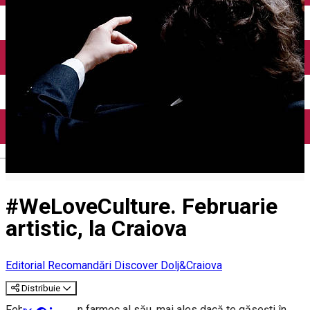
Închirieri auto
Închirieri biciclete
Taxi
Încărcare vehicule electrice
English
#WeLoveCulture. Februarie
artistic, la Craiova
Editorial
Recomandări Discover Dolj&Craiova
Distribuie
Februarie are un farmec al său, mai ales dacă te găsești în