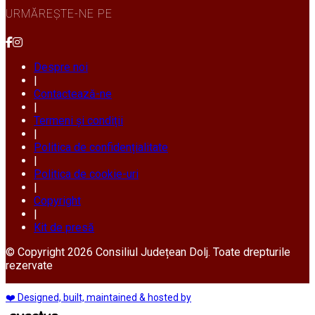
URMĂREȘTE-NE PE
Despre noi
|
Contactează-ne
|
Termeni și condiții
|
Politica de confidențialitate
|
Politica de cookie-uri
|
Copyright
|
Kit de presă
© Copyright 2026 Consiliul Județean Dolj. Toate drepturile
rezervate
❤️ Designed, built, maintained & hosted by