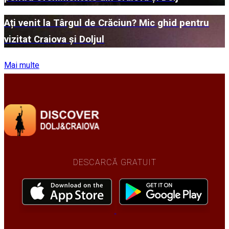
Ați venit la Târgul de Crăciun? Mic ghid pentru
vizitat Craiova și Doljul
Mai multe
DESCARCĂ GRATUIT