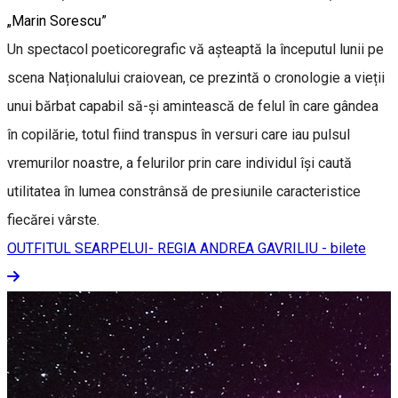
„Marin Sorescu”
Un spectacol poeticoregrafic vă așteaptă la începutul lunii pe
scena Naționalului craiovean, ce prezintă o cronologie a vieții
unui bărbat capabil să-și amintească de felul în care gândea
în copilărie, totul fiind transpus în versuri care iau pulsul
vremurilor noastre, a felurilor prin care individul își caută
utilitatea în lumea constrânsă de presiunile caracteristice
fiecărei vârste.
OUTFITUL SEARPELUI- REGIA ANDREA GAVRILIU - bilete