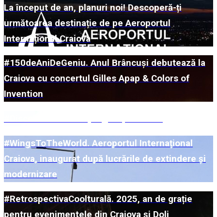
La început de an, planuri noi! Descoperă-ți
următoarea destinație de pe Aeroportul
Internațional Craiova
#150deAniDeGeniu. Anul Brâncuși debutează la
Craiova cu concertul Gilles Apap & Colors of
Invention
#DiscoverUs. Ce ne pregătește 2026?
#WingsToTheWorld. Aeroportul Internațional
Craiova, inaugurat după lucrările de extindere și
modernizare
#RetrospectivaCoolturală. 2025, an de grație
pentru evenimentele din Craiova și Dolj