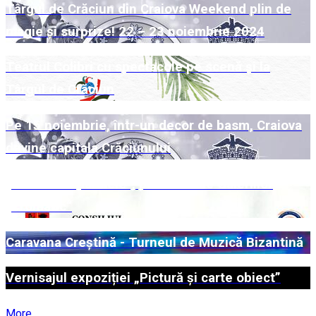
Târgul de Crăciun din Craiova Weekend plin de
magie și surprize! 22 – 23 noiembrie 2024
Teatrul Colibri cu spectacole pe scenă și la
Târgul de Crăciun
Pe 15 noiembrie, într-un decor de basm, Craiova
devine capitala Crăciunului
„Universuri paralele“, pe simezele Galeriilor
„Cromatic“
Caravana Creștină - Turneul de Muzică Bizantină
Vernisajul expoziției „Pictură și carte obiect”
More