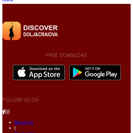
FREE DOWNLOAD
FOLLOW US ON
About Us
|