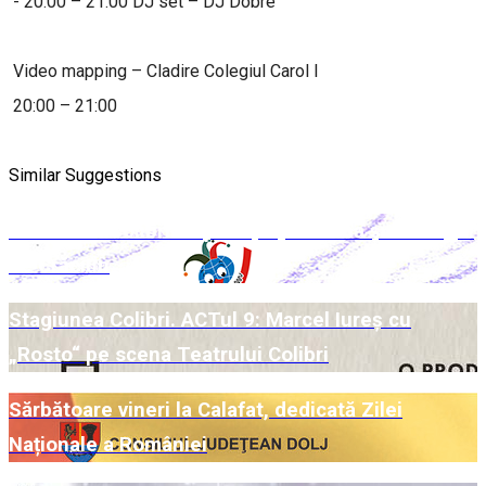
- 20:00 – 21:00 DJ set – DJ Dobre
Video mapping – Cladire Colegiul Carol I
20:00 – 21:00
Similar Suggestions
Week-end Colibri cu povești pe scenă și la Târgul
de Crăciun
Stagiunea Colibri. ACTul 9: Marcel Iureș cu
„Rosto“ pe scena Teatrului Colibri
Sărbătoare vineri la Calafat, dedicată Zilei
Naționale a României