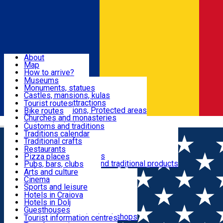
Sign In
Sign Up Free
Dolj & Craiova
About
Map
Attractions
How to arrive?
Recommendations
Museums
Tourist attractions
Monuments, statues
Routes
News
Castles, mansions, kulas
Architectural attractions
Tourist routes
Natural attractions, Protected areas
Bike routes
Customs, Traditions
Churches and monasteries
Română
Archaeological sites
Customs and traditions
Parks and gardens
Traditions calendar
Food & Drinks
Traditional crafts
Traditional cuisine
Restaurants
Wineries and vineyards
Pizza places
Leisure & Fun
Local manufacturers and traditional products
Pubs, bars, clubs
Cafes and teahouses
Arts and culture
Sweets and ice cream
Cinema
Accommodation
Fast-food
Sports and leisure
Horse riding
Hotels in Craiova
Swimming pools
Hotels in Dolj
Useful
Zoo
Guesthouses
Shopping, souvenirs, bookshops
Villas
Tourist information centres