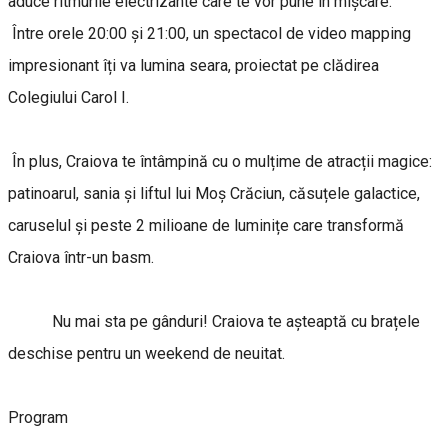
aduce ritmurile electrizante care te vor pune în mișcare.
Între orele 20:00 și 21:00, un spectacol de video mapping
impresionant îți va lumina seara, proiectat pe clădirea
Colegiului Carol I.
În plus, Craiova te întâmpină cu o mulțime de atracții magice:
patinoarul, sania și liftul lui Moș Crăciun, căsuțele galactice,
caruselul și peste 2 milioane de luminițe care transformă
Craiova într-un basm.
Nu mai sta pe gânduri! Craiova te așteaptă cu brațele
deschise pentru un weekend de neuitat.
Program