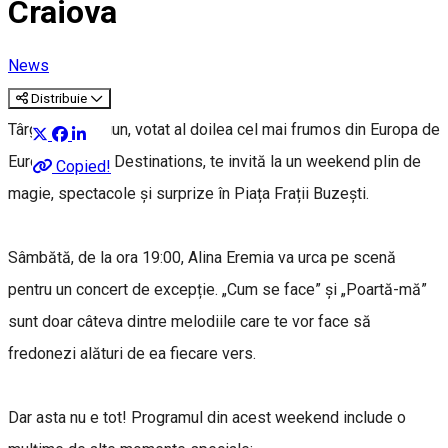
Craiova
News
Distribuie
Târgul de Crăciun, votat al doilea cel mai frumos din Europa de
European Best Destinations, te invită la un weekend plin de
Copied!
magie, spectacole și surprize în Piața Frații Buzești.
Sâmbătă, de la ora 19:00, Alina Eremia va urca pe scenă
pentru un concert de excepție. „Cum se face” și „Poartă-mă”
sunt doar câteva dintre melodiile care te vor face să
fredonezi alături de ea fiecare vers.
Dar asta nu e tot! Programul din acest weekend include o