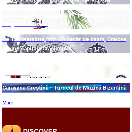
Teatrul Colibri cu spectacole pe scenă și la
Târgul de Crăciun
Pe 15 noiembrie, într-un decor de basm, Craiova
devine capitala Crăciunului
„Universuri paralele“, pe simezele Galeriilor
„Cromatic“
Caravana Creștină - Turneul de Muzică Bizantină
More