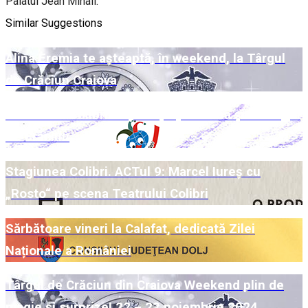
Palatul Jean Mihail.
Similar Suggestions
Alina Eremia te așteaptă, în weekend, la Târgul
de Crăciun Craiova
Week-end Colibri cu povești pe scenă și la Târgul
de Crăciun
Stagiunea Colibri. ACTul 9: Marcel Iureș cu
„Rosto“ pe scena Teatrului Colibri
Sărbătoare vineri la Calafat, dedicată Zilei
Naționale a României
Târgul de Crăciun din Craiova Weekend plin de
magie și surprize! 22 – 23 noiembrie 2024