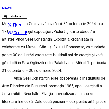
News
Distribuie
Muzeul de Artă Craiova vă invită joi, 31 octombrie 2024, ora
17:00, la vernisajul expoziției „Pictură și carte obiect” a
Copied!
artistei Anca Seel Constantin. Expoziția, organizată în
colaborare cu Muzeul Cărții și Exilului Romanesc, va cuprinde
peste 30 de lucrări executate în ultimii ani de creație și va fi
găzduită în Sala Oglinzilor din Palatul Jean Mihail, în perioada
31 octombrie – 30 noiembrie 2024.
Anca Seel Constantin este absolventă a Institutului de
Arte Plastice din București, promoția 1985, apoi licențiată a
Universității Neuchâtel Elveția, specializarea Limba și
literatura franceză. Cele două pasiuni – cea pentru artă și cea