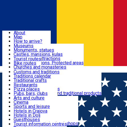
Sign In
Sign Up Free
Dolj & Craiova
About
Map
Attractions
How to arrive?
Recommendations
Museums
Tourist attractions
Monuments, statues
Routes
News
Castles, mansions, kulas
Architectural attractions
Tourist routes
Natural attractions, Protected areas
Bike routes
Customs, Traditions
Churches and monasteries
Română
Archaeological sites
Customs and traditions
Parks and gardens
Traditions calendar
Food & Drinks
Traditional crafts
Traditional cuisine
Restaurants
Wineries and vineyards
Pizza places
Leisure & Fun
Local manufacturers and traditional products
Pubs, bars, clubs
Cafes and teahouses
Arts and culture
Sweets and ice cream
Cinema
Accommodation
Fast-food
Sports and leisure
Horse riding
Hotels in Craiova
Swimming pools
Hotels in Dolj
Useful
Zoo
Guesthouses
Shopping, souvenirs, bookshops
Villas
Tourist information centres