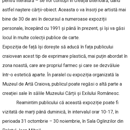
pentru literatură – se vor contopi în creația ulterioară, dând
astfel naștere cărții-obiect. Aceasta o va însoți pe artistă mai
bine de 30 de ani în decursul a numeroase expoziții
personale, începând cu 1991 și până în prezent, și își va găsi
locul în multe colecții publice de carte.
Expoziția de față își dorește să aducă în fața publicului
craiovean acest tip de exprimare plastică, mai puțin abordat în
zona noastă, care are propriul farmec și care se dezvăluie
într-o estetică aparte. În paralel cu expoziția organizată la
Muzeul de Artă Craiova, publicul poate regăsi o altă parte a
creației sale în sălile Muzeului Cărții și Exilului Românesc.
Reamintim publicului că această expoziție poate fi
vizitată de marți până duminică, în intervalul orar 10-17, în
perioada 31 octombrie – 30 noiembrie, în Sala Oglinzilor din