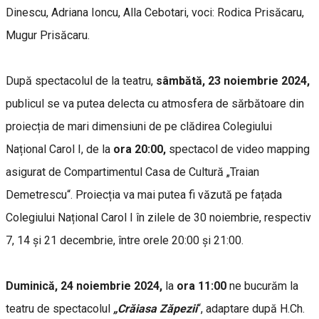
Dinescu, Adriana Ioncu, Alla Cebotari, voci: Rodica Prisăcaru,
Mugur Prisăcaru.
După spectacolul de la teatru,
sâmbătă, 23 noiembrie 2024,
publicul se va putea delecta cu atmosfera de sărbătoare din
proiecția de mari dimensiuni de pe clădirea Colegiului
Național Carol I, de la
ora 20:00,
spectacol
de video mapping
asigurat de Compartimentul Casa de Cultură „Traian
Demetrescu“. Proiecția va mai putea fi văzută pe fațada
Colegiului Național Carol I în zilele de 30 noiembrie, respectiv
7, 14 și 21 decembrie, între orele 20:00 și 21:00.
Duminică, 24 noiembrie 2024,
la
ora 11:00
ne bucurăm la
teatru de spectacolul
„Crăiasa Zăpezii
“, adaptare după H.Ch.