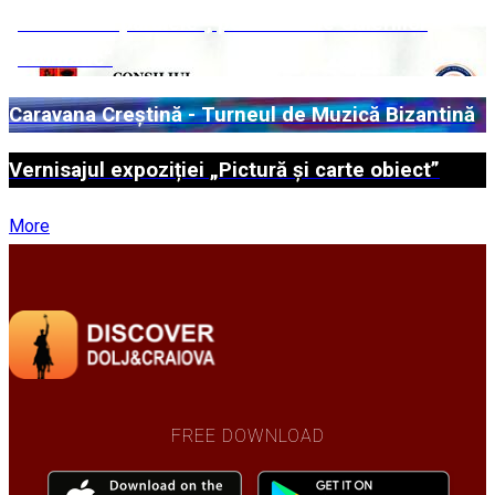
„Universuri paralele“, pe simezele Galeriilor
„Cromatic“
Caravana Creștină - Turneul de Muzică Bizantină
Vernisajul expoziției „Pictură și carte obiect”
More
FREE DOWNLOAD