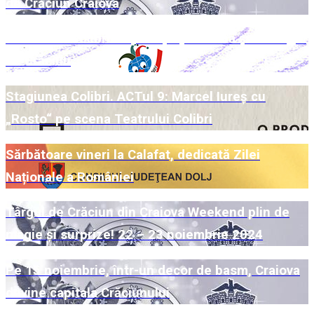
de Crăciun Craiova
Week-end Colibri cu povești pe scenă și la Târgul
de Crăciun
Stagiunea Colibri. ACTul 9: Marcel Iureș cu
„Rosto“ pe scena Teatrului Colibri
Sărbătoare vineri la Calafat, dedicată Zilei
Naționale a României
Târgul de Crăciun din Craiova Weekend plin de
magie și surprize! 22 – 23 noiembrie 2024
Pe 15 noiembrie, într-un decor de basm, Craiova
devine capitala Crăciunului