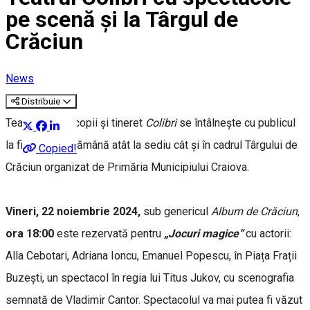
pe scenă și la Târgul de
Crăciun
News
Distribuie
Teatrul pentru copii și tineret
Colibri
se întâlnește cu publicul
la final de săptămână atât la sediu cât și în cadrul Târgului de
Copied!
Crăciun organizat de Primăria Municipiului Craiova.
Vineri, 22 noiembrie 2024,
sub genericul
Album de Crăciun
,
ora 18:00
este rezervată pentru
„Jocuri magice“
cu actorii:
Alla Cebotari, Adriana Ioncu, Emanuel Popescu, în Piața Frații
Buzești, un spectacol în regia lui Titus Jukov, cu scenografia
semnată de Vladimir Cantor. Spectacolul va mai putea fi văzut