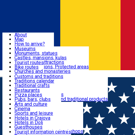
Sign In
Sign Up Free
Dolj & Craiova
About
Map
Attractions
How to arrive?
Recommendations
Museums
Tourist attractions
Monuments, statues
Routes
News
Castles, mansions, kulas
Architectural attractions
Tourist routes
Natural attractions, Protected areas
Bike routes
Customs, Traditions
Churches and monasteries
Română
Archaeological sites
Customs and traditions
Parks and gardens
Traditions calendar
Food & Drinks
Traditional crafts
Traditional cuisine
Restaurants
Wineries and vineyards
Pizza places
Leisure & Fun
Local manufacturers and traditional products
Pubs, bars, clubs
Cafes and teahouses
Arts and culture
Sweets and ice cream
Cinema
Accommodation
Fast-food
Sports and leisure
Horse riding
Hotels in Craiova
Swimming pools
Hotels in Dolj
Useful
Zoo
Guesthouses
Shopping, souvenirs, bookshops
Villas
Tourist information centres