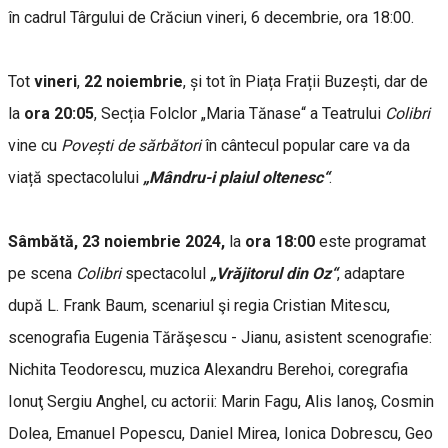
în cadrul Târgului de Crăciun vineri, 6 decembrie, ora 18:00.
Tot
vineri
,
22 noiembrie
, și tot în Piața Frații Buzești, dar de
la
ora 20:05
, Secția Folclor „Maria Tănase“ a Teatrului
Colibri
vine cu
Povești de sărbători
în cântecul popular care va da
viață spectacolului
„Mândru-i plaiul oltenesc“
.
Sâmbătă, 23 noiembrie 2024,
la
ora 18:00
este programat
pe scena
Colibri
spectacolul
„Vrăjitorul din Oz“
, adaptare
după L. Frank Baum, scenariul şi regia Cristian Mitescu,
scenografia Eugenia Tărăşescu - Jianu, asistent scenografie:
Nichita Teodorescu, muzica Alexandru Berehoi, coregrafia
Ionuţ Sergiu Anghel, cu actorii: Marin Fagu, Alis Ianoş, Cosmin
Dolea, Emanuel Popescu, Daniel Mirea, Ionica Dobrescu, Geo