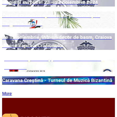
magie și surprize! 22 – 23 noiembrie 2024
Teatrul Colibri cu spectacole pe scenă și la
Târgul de Crăciun
Pe 15 noiembrie, într-un decor de basm, Craiova
devine capitala Crăciunului
„Universuri paralele“, pe simezele Galeriilor
„Cromatic“
Caravana Creștină - Turneul de Muzică Bizantină
More