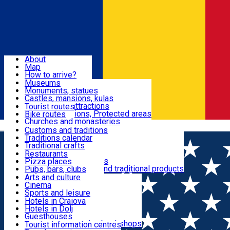
Sign In
Sign Up Free
Dolj & Craiova
About
Map
Attractions
How to arrive?
Recommendations
Museums
Tourist attractions
Monuments, statues
Routes
News
Castles, mansions, kulas
Architectural attractions
Tourist routes
Natural attractions, Protected areas
Bike routes
Customs, Traditions
Churches and monasteries
Română
Archaeological sites
Customs and traditions
Parks and gardens
Traditions calendar
Food & Drinks
Traditional crafts
Traditional cuisine
Restaurants
Wineries and vineyards
Pizza places
Leisure & Fun
Local manufacturers and traditional products
Pubs, bars, clubs
Cafes and teahouses
Arts and culture
Sweets and ice cream
Cinema
Accommodation
Fast-food
Sports and leisure
Horse riding
Hotels in Craiova
Swimming pools
Hotels in Dolj
Useful
Zoo
Guesthouses
Shopping, souvenirs, bookshops
Villas
Tourist information centres