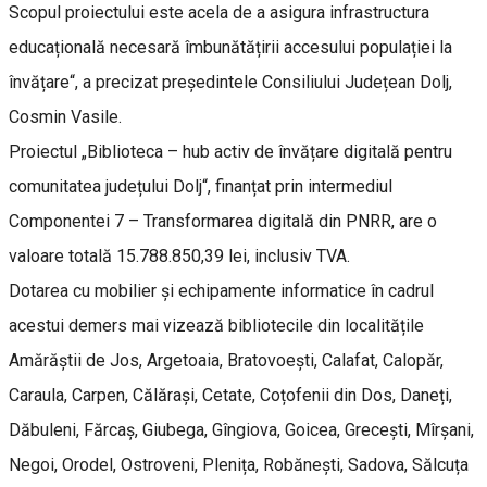
Scopul proiectului este acela de a asigura infrastructura
educațională necesară îmbunătățirii accesului populației la
învățare“, a precizat președintele Consiliului Județean Dolj,
Cosmin Vasile.
Proiectul „Biblioteca – hub activ de învățare digitală pentru
comunitatea județului Dolj“, finanțat prin intermediul
Componentei 7 – Transformarea digitală din PNRR, are o
valoare totală 15.788.850,39 lei, inclusiv TVA.
Dotarea cu mobilier și echipamente informatice în cadrul
acestui demers mai vizează bibliotecile din localitățile
Amărăștii de Jos, Argetoaia, Bratovoești, Calafat, Calopăr,
Caraula, Carpen, Călărași, Cetate, Coțofenii din Dos, Daneți,
Dăbuleni, Fărcaș, Giubega, Gîngiova, Goicea, Grecești, Mîrșani,
Negoi, Orodel, Ostroveni, Plenița, Robănești, Sadova, Sălcuța