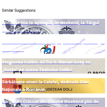
Similar Suggestions
Alina Eremia te așteaptă, în weekend, la Târgul
de Crăciun Craiova
Week-end Colibri cu povești pe scenă și la Târgul
de Crăciun
Stagiunea Colibri. ACTul 9: Marcel Iureș cu
„Rosto“ pe scena Teatrului Colibri
Sărbătoare vineri la Calafat, dedicată Zilei
Naționale a României
Târgul de Crăciun din Craiova Weekend plin de