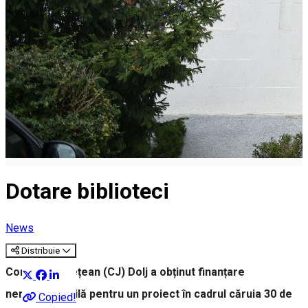
Dotare biblioteci
News
Distribuie
Consiliul Județean (CJ) Dolj a obținut finanțare
nerambursabilă pentru un proiect în cadrul căruia 30 de
Copied!