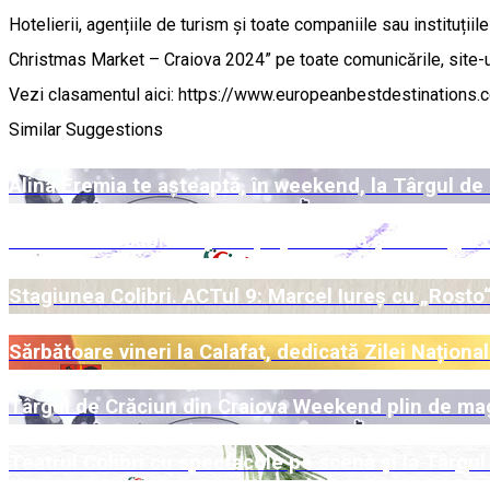
Hotelierii, agențiile de turism și toate companiile sau instituți
Christmas Market – Craiova 2024” pe toate comunicările, site-uri
Vezi clasamentul aici: https://www.europeanbestdestinations
Similar Suggestions
Alina Eremia te așteaptă, în weekend, la Târgul de
Week-end Colibri cu povești pe scenă și la Târgul 
Stagiunea Colibri. ACTul 9: Marcel Iureș cu „Rosto“
Sărbătoare vineri la Calafat, dedicată Zilei Națion
Târgul de Crăciun din Craiova Weekend plin de mag
Teatrul Colibri cu spectacole pe scenă și la Târgul