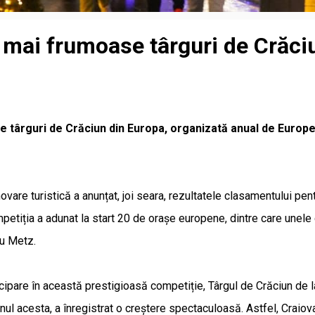
or mai frumoase târguri de Crăc
e târguri de Crăciun din Europa, organizată anual de European
re turistică a anunțat, joi seara, rezultatele clasamentului pen
tiția a adunat la start 20 de orașe europene, dintre care unele cu
au Metz.
icipare în această prestigioasă competiție, Târgul de Crăciun de l
anul acesta, a înregistrat o creștere spectaculoasă. Astfel, Craiov