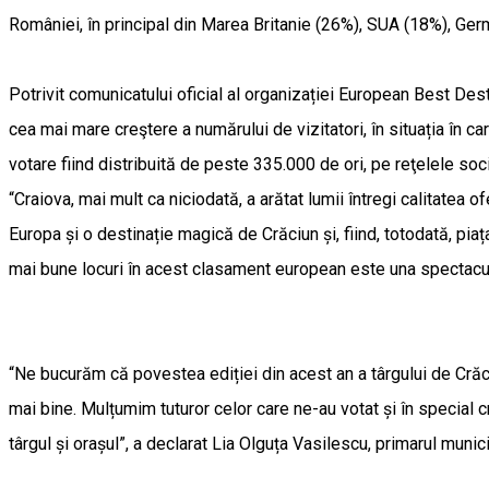
României, în principal din Marea Britanie (26%), SUA (18%), Germ
Potrivit comunicatului oficial al organizației European Best Des
cea mai mare creştere a numărului de vizitatori, în situația în ca
votare fiind distribuită de peste 335.000 de ori, pe reţelele soci
“Craiova, mai mult ca niciodată, a arătat lumii întregi calitatea o
Europa și o destinație magică de Crăciun și, fiind, totodată, pi
mai bune locuri în acest clasament european este una spectacul
“Ne bucurăm că povestea ediției din acest an a târgului de Crăci
mai bine. Mulțumim tuturor celor care ne-au votat și în special c
târgul și orașul”, a declarat Lia Olguța Vasilescu, primarul munici