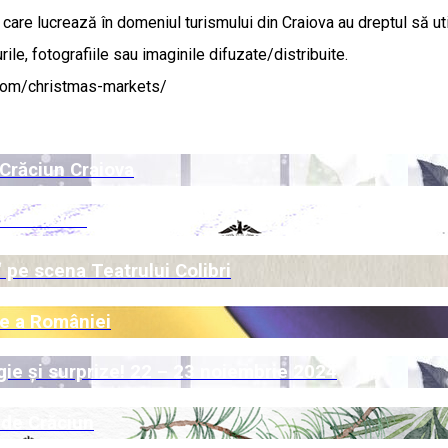
ile care lucrează în domeniul turismului din Craiova au dreptul să u
le, fotografiile sau imaginile difuzate/distribuite.
.com/christmas-markets/
 Crăciun Craiova
de Crăciun
 pe scena Teatrului Colibri
ale a României
ie și surprize! 22 – 23 noiembrie 2024
 de Crăciun