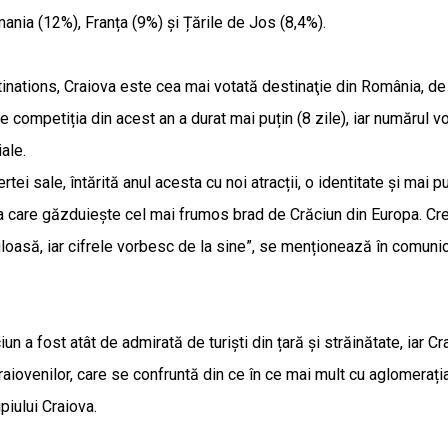
ania (12%), Franța (9%) și Țările de Jos (8,4%).
tinations, Craiova este cea mai votată destinaţie din România, de l
re competiția din acest an a durat mai puțin (8 zile), iar numărul v
ale.
fertei sale, întărită anul acesta cu noi atracții, o identitate și ma
ața care găzduiește cel mai frumos brad de Crăciun din Europa. Cre
oasă, iar cifrele vorbesc de la sine”, se menționează în comuni
un a fost atât de admirată de turiști din țară și străinătate, ia
raiovenilor, care se confruntă din ce în ce mai mult cu aglomerați
piului Craiova.