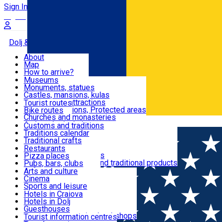
Sign In
Sign Up Free
Dolj & Craiova
About
Map
Attractions
How to arrive?
Recommendations
Museums
Tourist attractions
Monuments, statues
Routes
News
Castles, mansions, kulas
Architectural attractions
Tourist routes
Natural attractions, Protected areas
Bike routes
Customs, Traditions
Churches and monasteries
Română
Archaeological sites
Customs and traditions
Parks and gardens
Traditions calendar
Food & Drinks
Traditional crafts
Traditional cuisine
Restaurants
Wineries and vineyards
Pizza places
Leisure & Fun
Local manufacturers and traditional products
Pubs, bars, clubs
Cafes and teahouses
Arts and culture
Sweets and ice cream
Cinema
Accommodation
Fast-food
Sports and leisure
Horse riding
Hotels in Craiova
Swimming pools
Hotels in Dolj
Useful
Zoo
Guesthouses
Shopping, souvenirs, bookshops
Villas
Tourist information centres