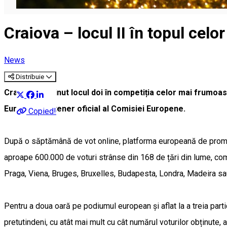
Craiova – locul II în topul cel
News
Distribuie
Craiova a obținut locul doi în competiția celor mai frumoas
Europa și partener oficial al Comisiei Europene.
Copied!
După o săptămână de vot online, platforma europeană de promova
aproape 600.000 de voturi strânse din 168 de țări din lume, compe
Praga, Viena, Bruges, Bruxelles, Budapesta, Londra, Madeira s
Pentru a doua oară pe podiumul european și aflat la a treia part
pretutindeni, cu atât mai mult cu cât numărul voturilor obținute, 