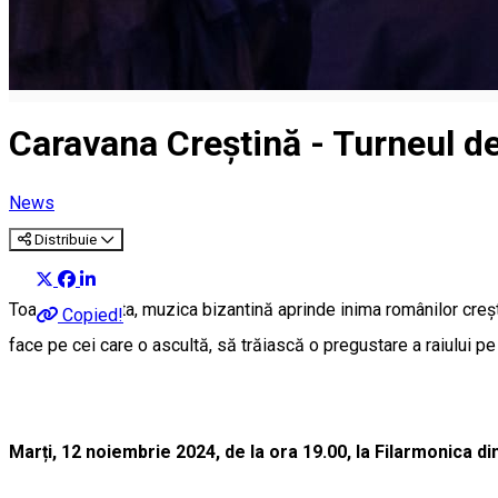
Caravana Creștină - Turneul d
News
Distribuie
Toamna aceasta, muzica bizantină aprinde inima românilor crești
Copied!
face pe cei care o ascultă, să trăiască o pregustare a raiului p
Marți, 12 noiembrie 2024, de la ora 19.00, la Filarmonica di