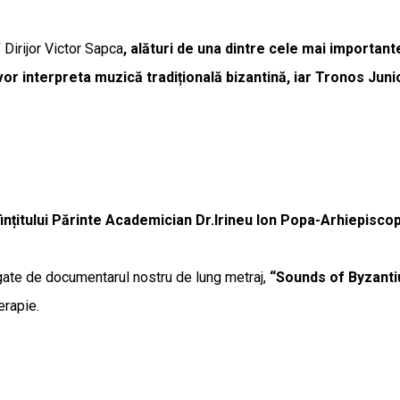
”
Dirijor Victor Sapca
, alături de una dintre cele mai importan
vor interpreta muzică tradițională bizantină, iar Tronos Jun
itului Părinte Academician Dr.Irineu Ion Popa-Arhiepiscop al
egate de documentarul nostru de lung metraj,
“Sounds of Byzant
terapie.