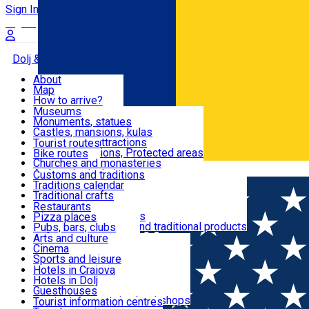
Sign In
Sign Up Free
Dolj & Craiova
About
Map
Attractions
How to arrive?
Recommendations
Museums
Tourist attractions
Monuments, statues
Routes
News
Castles, mansions, kulas
Architectural attractions
Tourist routes
Natural attractions, Protected areas
Bike routes
Customs, Traditions
Churches and monasteries
Română
Archaeological sites
Customs and traditions
Parks and gardens
Traditions calendar
Food & Drinks
Traditional crafts
Traditional cuisine
Restaurants
Wineries and vineyards
Pizza places
Leisure & Fun
Local manufacturers and traditional products
Pubs, bars, clubs
Cafes and teahouses
Arts and culture
Sweets and ice cream
Cinema
Accommodation
Fast-food
Sports and leisure
Horse riding
Hotels in Craiova
Swimming pools
Hotels in Dolj
Useful
Zoo
Guesthouses
Shopping, souvenirs, bookshops
Villas
Tourist information centres