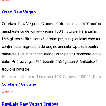
Osso Raw Vegan
Cofetarie Raw Vegan in Craiova. Cofetaria noastră "Osso" se
mândrește cu delicii raw vegan, 100% naturale. Fără zahăr,
fără gluten și fără lactoză, oferim prăjituri și dulciuri care nu
conțin niciun ingredient de origine animală. Optează pentru
sănătate și gust autentic, alege Osso pentru momentele tale
dulci. 🍰 #rawvegan #fărăzahăr #fărăgluten #fărălactoză
#dulciurinaturale
Bulevardul Nicolae Titulescu 108, Craiova 200051, România
Cofetărie / Gelaterie
Închis
RawLala Raw Vegan Craiova