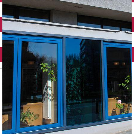
Închirieri auto
Închirieri biciclete
Taxi
Încărcare vehicule electrice
English