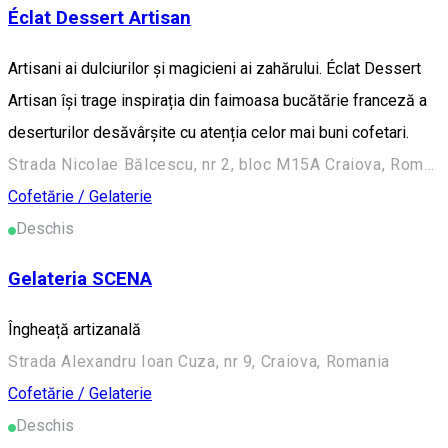
Éclat Dessert Artisan
Artisani ai dulciurilor și magicieni ai zahărului. Éclat Dessert
Artisan își trage inspirația din faimoasa bucătărie franceză a
deserturilor desăvârșite cu atenția celor mai buni cofetari.
Strada Nicolae Bălcescu, nr 2, bloc M15A Craiova, Romania
Cofetărie / Gelaterie
Deschis
Gelateria SCENA
Îngheață artizanală
Strada Alexandru Ioan Cuza, nr 9, Craiova, Romania
Cofetărie / Gelaterie
Deschis