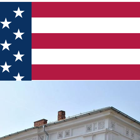
ntrului Județean pentru Conservarea și Promovarea Culturii Tradiț