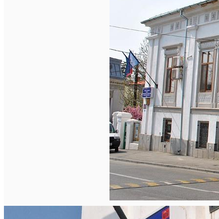
Închirieri auto
Închirieri biciclete
Taxi
Încărcare vehicule electrice
English