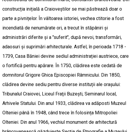
construcția inițială a Craioveștilor se mai păstrează doar o
parte a pivnițelor. În vâltoarea istoriei, vechea ctitorie a fost
incendiată de nenumărate ori, a trecut în stăpâniri și
administrări diferite și a "suferit", după nevoi, transformări,
adaosuri și suprimări arhitecturale. Astfel, în perioada 1718 -
1739, Casa Băniei devine sediul administrației austriece, care
o fortifică pentru apărare. În 1750, clădirea este cedată de
domnitorul Grigore Ghica Episcopiei Râmnicului. Din 1850,
clădirea devine sediu pentru diverse instituții ale orașului:
Tribunalul Craiovei, Liceul Fraţii Buzești, Seminarul local,
Arhivele Statului. Din anul 1933, clădirea va adăposti Muzeul
Olteniei până în 1948, când trece în folosința Mitropoliei
Olteniei. Din anul 1966, vechiul monument de arhitectură
brâncovenească găzduiește Secția de Etnografie a Muzeului