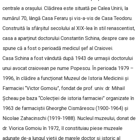
centrale a orașului. Clădirea este situată pe Calea Unirii, la
numărul 70, lângă Casa Feraru și vis-a-vis de Casa Teodoru.
Construită la sfârșitul secolului al XIX-lea în stil renascentist,
casa a aparținut doctorului Constantin Schina, despre care se
spune că a fost o perioadă medicul șef al Craiovei.
Casa Schina a fost vândută după 1943 de urmașii doctorului
unui avocat craiovean pe nume Popescu. În perioada 1979 –
1996, în clădire a funcționat Muzeul de Istoria Medicinii și
Farmaciei “Victor Gomoiu”, fondat de prof. univ. dr. Mihail
Șcheau pe baza “Colecției de istoria farmaciei” organizate în
1963 de farmaciștii Gheorghe Cismărescu (1900-1964) și
Nicolae Zahacinschi (1919-1988). Nucleul muzeului, donat de
dr. Viorica Gomoiu în 1972, îl constituiau piese muzeale
adunate de-a lungul vieții de marele doctor și istoric al