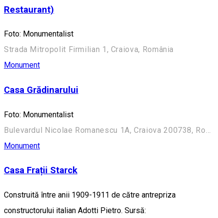
Restaurant)
Foto: Monumentalist
Strada Mitropolit Firmilian 1, Craiova, România
Monument
Casa Grădinarului
Foto: Monumentalist
Bulevardul Nicolae Romanescu 1A, Craiova 200738, România (Aleea Principală)
Monument
Casa Frații Starck
Construită între anii 1909-1911 de către antrepriza
constructorului italian Adotti Pietro. Sursă: