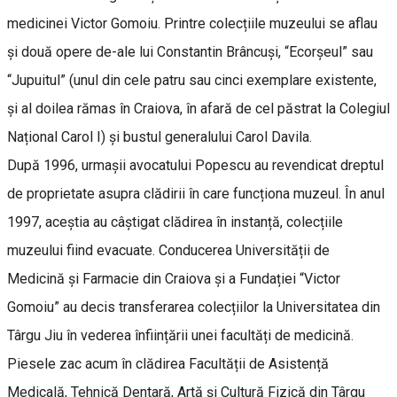
medicinei Victor Gomoiu. Printre colecțiile muzeului se aflau
și două opere de-ale lui Constantin Brâncuși, “Ecorșeul” sau
“Jupuitul” (unul din cele patru sau cinci exemplare existente,
și al doilea rămas în Craiova, în afară de cel păstrat la Colegiul
Național Carol I) și bustul generalului Carol Davila.
După 1996, urmașii avocatului Popescu au revendicat dreptul
de proprietate asupra clădirii în care funcționa muzeul. În anul
1997, aceștia au câștigat clădirea în instanță, colecțiile
muzeului fiind evacuate. Conducerea Universității de
Medicină și Farmacie din Craiova și a Fundației “Victor
Gomoiu” au decis transferarea colecțiilor la Universitatea din
Târgu Jiu în vederea înființării unei facultăți de medicină.
Piesele zac acum în clădirea Facultății de Asistență
Medicală, Tehnică Dentară, Artă și Cultură Fizică din Târgu