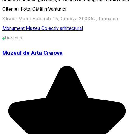
Olteniei. Foto: Cătălin Vânturici
Strada Matei Basarab 16, Craiova 200352, Romania
Monument
Muzeu
Obiectiv arhitectural
Deschis
Muzeul de Artă Craiova