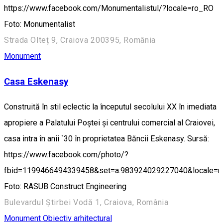
https://www.facebook.com/Monumentalistul/?locale=ro_RO
Foto: Monumentalist
Strada Olteț 9, Craiova 200395, România
Monument
Casa Eskenasy
Construită în stil eclectic la începutul secolului XX în imediata
apropiere a Palatului Poștei și centrului comercial al Craiovei,
casa intra în anii `30 în proprietatea Băncii Eskenasy. Sursă:
https://www.facebook.com/photo/?
fbid=1199466494339458&set=a.983924029227040&locale=
Foto: RASUB Construct Engineering
Bulevardul Știrbei Vodă 1, Craiova, România
Monument
Obiectiv arhitectural