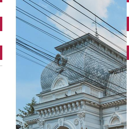
Închirieri auto
Închirieri biciclete
Taxi
Încărcare vehicule electrice
English