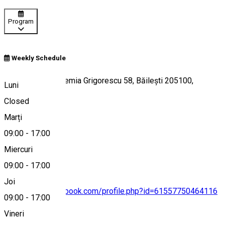
Program
Weekly Schedule
Strada General Eremia Grigorescu 58, Băilești 205100,
Luni
România
Closed
Marți
09:00
-
17:00
Hartă
Miercuri
09:00
-
17:00
Joi
https://www.facebook.com/profile.php?id=61557750464116
09:00
-
17:00
Vineri