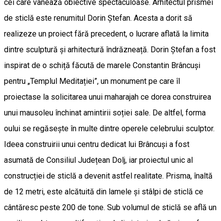
cei care vânează obiective spectaculoase. Arhitectul prismei
de sticlă este renumitul Dorin Ștefan. Acesta a dorit să
realizeze un proiect fără precedent, o lucrare aflată la limita
dintre sculptură și arhitectură îndrăzneață. Dorin Ștefan a fost
inspirat de o schiță făcută de marele Constantin Brâncuși
pentru „Templul Meditației”, un monument pe care îl
proiectase la solicitarea unui maharajah ce dorea construirea
unui mausoleu închinat amintirii soției sale. De altfel, forma
oului se regăsește în multe dintre operele celebrului sculptor.
Ideea construirii unui centru dedicat lui Brâncuși a fost
asumată de Consiliul Județean Dolj, iar proiectul unic al
construcției de sticlă a devenit astfel realitate. Prisma, înaltă
de 12 metri, este alcătuită din lamele și stâlpi de sticlă ce
cântăresc peste 200 de tone. Sub volumul de sticlă se află un