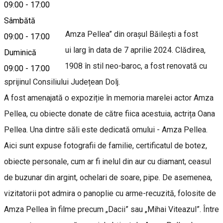
09:00
-
17:00
Despre
Sâmbătă
Casa Memorială „Amza Pellea” din orașul Băilești a fost
09:00
-
17:00
deschisă publicului larg în data de 7 aprilie 2024. Clădirea,
Duminică
construită în anul 1908 în stil neo-baroc, a fost renovată cu
09:00
-
17:00
sprijinul Consiliului Județean Dolj.
A fost amenajată o expoziție în memoria marelei actor Amza
Pellea, cu obiecte donate de către fiica acestuia, actrița Oana
Pellea. Una dintre săli este dedicată omului - Amza Pellea.
Aici sunt expuse fotografii de familie, certificatul de botez,
obiecte personale, cum ar fi inelul din aur cu diamant, ceasul
de buzunar din argint, ochelari de soare, pipe. De asemenea,
vizitatorii pot admira o panoplie cu arme-recuzită, folosite de
Amza Pellea în filme precum „Dacii” sau „Mihai Viteazul”. Între