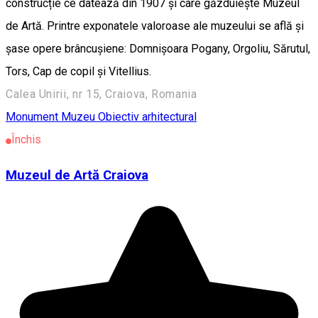
construcție ce datează din 1907 și care găzduiește Muzeul
de Artă. Printre exponatele valoroase ale muzeului se află și
șase opere brâncușiene: Domnișoara Pogany, Orgoliu, Sărutul,
Tors, Cap de copil și Vitellius.
Calea Unirii, nr 15, Craiova, Romania
Monument
Muzeu
Obiectiv arhitectural
Închis
Muzeul de Artă Craiova