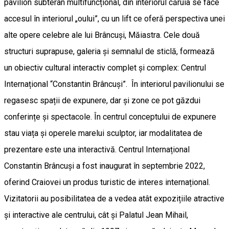
pavilion subteran multifuncțional, din interiorul căruia se face
accesul în interiorul „oului”, cu un lift ce oferă perspectiva unei
alte opere celebre ale lui Brâncuși, Măiastra. Cele două
structuri suprapuse, galeria și semnalul de sticlă, formează
un obiectiv cultural interactiv complet și complex: Centrul
Internațional “Constantin Brâncuși”. În interiorul pavilionului se
regasesc spații de expunere, dar și zone ce pot găzdui
conferințe și spectacole. În centrul conceptului de expunere
stau viața și operele marelui sculptor, iar modalitatea de
prezentare este una interactivă. Centrul Internațional
Constantin Brâncuși a fost inaugurat în septembrie 2022,
oferind Craiovei un produs turistic de interes internațional.
Vizitatorii au posibilitatea de a vedea atât expozițiile atractive
și interactive ale centrului, cât și Palatul Jean Mihail,