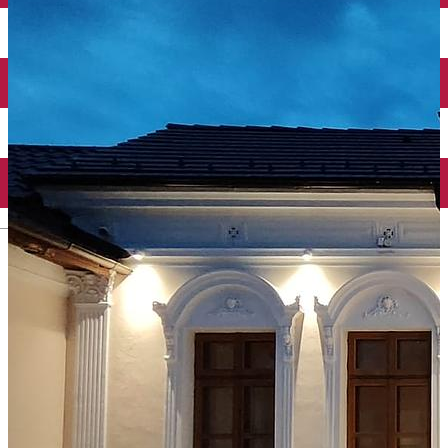
Închirieri auto
Închirieri biciclete
Taxi
Încărcare vehicule electrice
English