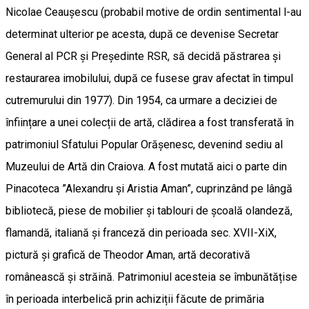
Nicolae Ceaușescu (probabil motive de ordin sentimental l-au
determinat ulterior pe acesta, după ce devenise Secretar
General al PCR și Președinte RSR, să decidă păstrarea și
restaurarea imobilului, după ce fusese grav afectat în timpul
cutremurului din 1977). Din 1954, ca urmare a deciziei de
înființare a unei colecții de artă, clădirea a fost transferată în
patrimoniul Sfatului Popular Orășenesc, devenind sediu al
Muzeului de Artă din Craiova. A fost mutată aici o parte din
Pinacoteca ”Alexandru și Aristia Aman”, cuprinzând pe lângă
bibliotecă, piese de mobilier și tablouri de școală olandeză,
flamandă, italiană și franceză din perioada sec. XVII-XiX,
pictură și grafică de Theodor Aman, artă decorativă
românească și străină. Patrimoniul acesteia se îmbunătățise
în perioada interbelică prin achiziții făcute de primăria