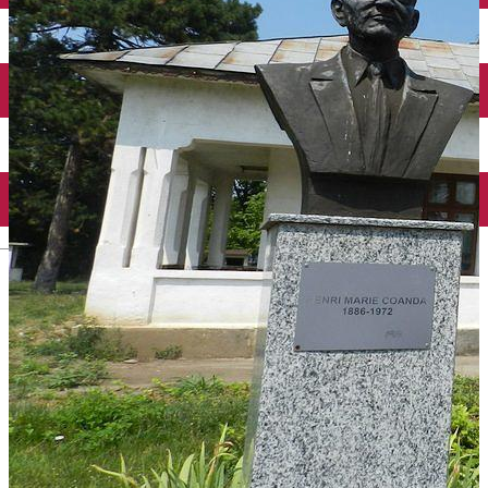
Închirieri auto
Închirieri biciclete
Taxi
Încărcare vehicule electrice
English