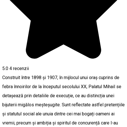
5.0
4
recenzii
Construit între 1898 și 1907, în mijlocul unui oraș cuprins de
febra înnoirilor de la începutul secolului XX, Palatul Mihail se
detașează prin detaliile de execuție, ce au distincția unei
bijuterii migălos meșteșugite. Sunt reflectate astfel pretențiile
și statutul social ale unuia dintre cei mai bogați oameni ai
vremii, precum și ambiția și spiritul de concurență care l-au