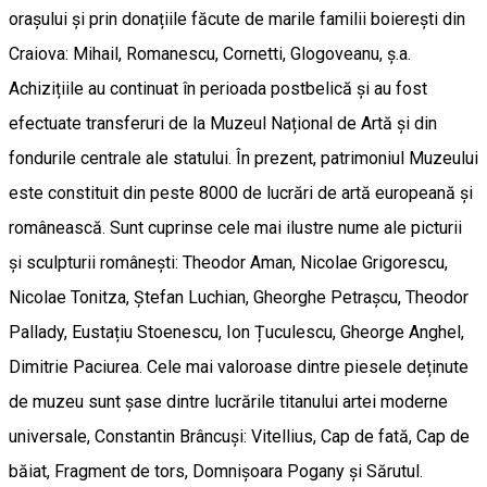
orașului și prin donațiile făcute de marile familii boierești din
Craiova: Mihail, Romanescu, Cornetti, Glogoveanu, ș.a.
Achizițiile au continuat în perioada postbelică și au fost
efectuate transferuri de la Muzeul Național de Artă și din
fondurile centrale ale statului. În prezent, patrimoniul Muzeului
este constituit din peste 8000 de lucrări de artă europeană și
românească. Sunt cuprinse cele mai ilustre nume ale picturii
și sculpturii românești: Theodor Aman, Nicolae Grigorescu,
Nicolae Tonitza, Ștefan Luchian, Gheorghe Petrașcu, Theodor
Pallady, Eustațiu Stoenescu, Ion Țuculescu, Gheorge Anghel,
Dimitrie Paciurea. Cele mai valoroase dintre piesele deținute
de muzeu sunt șase dintre lucrările titanului artei moderne
universale, Constantin Brâncuși: Vitellius, Cap de fată, Cap de
băiat, Fragment de tors, Domnișoara Pogany și Sărutul.