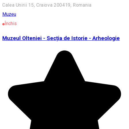
Calea Unirii 15, Craiova 200419, Romania
Muzeu
Închis
Muzeul Olteniei - Secția de Istorie - Arheologie