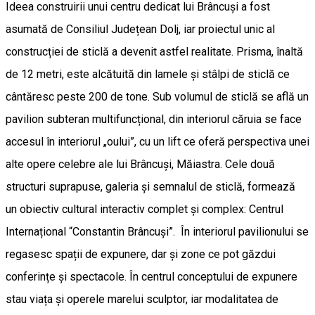
Ideea construirii unui centru dedicat lui Brâncuși a fost
asumată de Consiliul Județean Dolj, iar proiectul unic al
construcției de sticlă a devenit astfel realitate. Prisma, înaltă
de 12 metri, este alcătuită din lamele și stâlpi de sticlă ce
cântăresc peste 200 de tone. Sub volumul de sticlă se află un
pavilion subteran multifuncțional, din interiorul căruia se face
accesul în interiorul „oului”, cu un lift ce oferă perspectiva unei
alte opere celebre ale lui Brâncuși, Măiastra. Cele două
structuri suprapuse, galeria și semnalul de sticlă, formează
un obiectiv cultural interactiv complet și complex: Centrul
Internațional “Constantin Brâncuși”. În interiorul pavilionului se
regasesc spații de expunere, dar și zone ce pot găzdui
conferințe și spectacole. În centrul conceptului de expunere
stau viața și operele marelui sculptor, iar modalitatea de