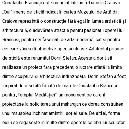
Constantin Brâncuși este omagiat într-un fel unic la Craiova.
„Oul” imens de sticlă ridicat în curtea Muzeului de Artă din
Craiova reprezintă o construcție fără egal în lumea artistică și
arhitecturală, o adevărată atracție pentru pasionații operei lui
Brâncuși, pentru cei fascinați de arta modernă, cât și pentru
cei care vânează obiective spectaculoase. Arhitectul prismei
de sticlă este renumitul Dorin Ștefan. Acesta a dorit să
realizeze un proiect fără precedent, o lucrare aflată la limita
dintre sculptură și arhitectură îndrăzneață. Dorin Ștefan a fost
inspirat de o schiță făcută de marele Constantin Brâncuși
pentru „Templul Meditației”, un monument pe care îl
proiectase la solicitarea unui maharajah ce dorea construirea
unui mausoleu închinat amintirii soției sale. De altfel, forma
oului se regăsește în multe dintre operele celebrului sculptor.