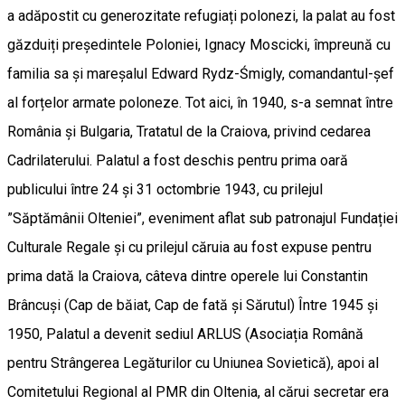
a adăpostit cu generozitate refugiați polonezi, la palat au fost
găzduiți președintele Poloniei, Ignacy Moscicki, împreună cu
familia sa și mareșalul Edward Rydz-Śmigly, comandantul-șef
al forțelor armate poloneze. Tot aici, în 1940, s-a semnat între
România și Bulgaria, Tratatul de la Craiova, privind cedarea
Cadrilaterului. Palatul a fost deschis pentru prima oară
publicului între 24 și 31 octombrie 1943, cu prilejul
”Săptămânii Olteniei”, eveniment aflat sub patronajul Fundației
Culturale Regale și cu prilejul căruia au fost expuse pentru
prima dată la Craiova, câteva dintre operele lui Constantin
Brâncuși (Cap de băiat, Cap de fată și Sărutul) Între 1945 și
1950, Palatul a devenit sediul ARLUS (Asociația Română
pentru Strângerea Legăturilor cu Uniunea Sovietică), apoi al
Comitetului Regional al PMR din Oltenia, al cărui secretar era