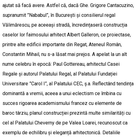
ajutat să facă avere. Astfel că, dacă Ghe. Grigore Cantacuzino,
supranumit ”Nababul”, în București și consilierul regal
Vălimărescu, pe aceeași stradă, încredințaseră construcția
caselor lor faimosului arhitect Albert Galleron, ce proiectase,
printre alte edificii importante din Regat, Ateneul Român,
Constantin Mihail, nu s-a lăsat mai prejos. A apelat la un alt
nume celebru în epocă: Paul Gottereau, arhitectul Casei
Regale și autorul Palatului Regal, al Palatului Fundației
Universitare ”Carol I”, al Palatului CEC, ș.a. Reflectând tendința
dominantă a vremii, aceea a unui eclectism ce îmbina cu
succes rigoarea academismului francez cu elemente de
baroc târziu, planul construcției prezintă multe similarități cu
cel al Palatului Cheverny de pe Valea Loarei, recunoscut ca
exemplu de echilibru și eleganță arhitectonică. Detaliile