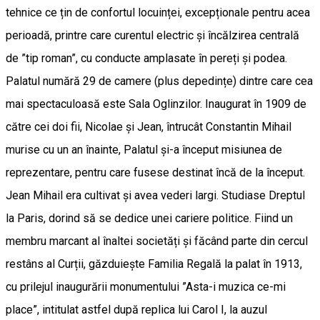
tehnice ce țin de confortul locuinței, excepționale pentru acea
perioadă, printre care curentul electric și încălzirea centrală
de ”tip roman”, cu conducte amplasate în pereți și podea.
Palatul numără 29 de camere (plus depedințe) dintre care cea
mai spectaculoasă este Sala Oglinzilor. Inaugurat în 1909 de
către cei doi fii, Nicolae și Jean, întrucât Constantin Mihail
murise cu un an înainte, Palatul și-a început misiunea de
reprezentare, pentru care fusese destinat încă de la început.
Jean Mihail era cultivat și avea vederi largi. Studiase Dreptul
la Paris, dorind să se dedice unei cariere politice. Fiind un
membru marcant al înaltei societăți și făcând parte din cercul
restâns al Curții, găzduiește Familia Regală la palat în 1913,
cu prilejul inaugurării monumentului ”Asta-i muzica ce-mi
place”, intitulat astfel după replica lui Carol I, la auzul