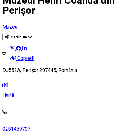
Muzeul Henri Coandă din
Perișor
Muzeu
Distribuie
Copied!
DJ552A, Perișor 207445, România
Hartă
0251459707