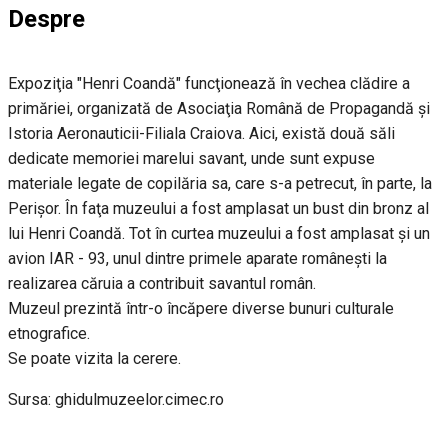
Despre
Expoziţia "Henri Coandă" funcţionează în vechea clădire a
primăriei, organizată de Asociaţia Română de Propagandă şi
Istoria Aeronauticii-Filiala Craiova. Aici, există două săli
dedicate memoriei marelui savant, unde sunt expuse
materiale legate de copilăria sa, care s-a petrecut, în parte, la
Perişor. În faţa muzeului a fost amplasat un bust din bronz al
lui Henri Coandă. Tot în curtea muzeului a fost amplasat şi un
avion IAR - 93, unul dintre primele aparate româneşti la
realizarea căruia a contribuit savantul român.
Muzeul prezintă într-o încăpere diverse bunuri culturale
etnografice.
Se poate vizita la cerere.
Sursa: ghidulmuzeelor.cimec.ro