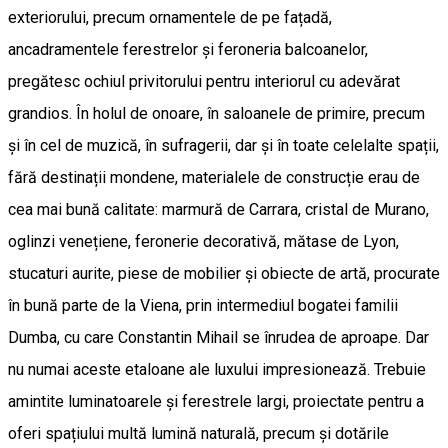
exteriorului, precum ornamentele de pe fațadă,
ancadramentele ferestrelor și feroneria balcoanelor,
pregătesc ochiul privitorului pentru interiorul cu adevărat
grandios. În holul de onoare, în saloanele de primire, precum
și în cel de muzică, în sufragerii, dar și în toate celelalte spații,
fără destinații mondene, materialele de construcție erau de
cea mai bună calitate: marmură de Carrara, cristal de Murano,
oglinzi venețiene, feronerie decorativă, mătase de Lyon,
stucaturi aurite, piese de mobilier și obiecte de artă, procurate
în bună parte de la Viena, prin intermediul bogatei familii
Dumba, cu care Constantin Mihail se înrudea de aproape. Dar
nu numai aceste etaloane ale luxului impresionează. Trebuie
amintite luminatoarele și ferestrele largi, proiectate pentru a
oferi spațiului multă lumină naturală, precum și dotările