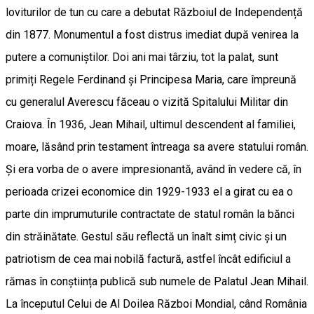
loviturilor de tun cu care a debutat Războiul de Independență
din 1877. Monumentul a fost distrus imediat după venirea la
putere a comuniștilor. Doi ani mai târziu, tot la palat, sunt
primiți Regele Ferdinand și Principesa Maria, care împreună
cu generalul Averescu făceau o vizită Spitalului Militar din
Craiova. În 1936, Jean Mihail, ultimul descendent al familiei,
moare, lăsând prin testament întreaga sa avere statului român.
Și era vorba de o avere impresionantă, având în vedere că, în
perioada crizei economice din 1929-1933 el a girat cu ea o
parte din imprumuturile contractate de statul român la bănci
din străinătate. Gestul său reflectă un înalt simț civic și un
patriotism de cea mai nobilă factură, astfel încât edificiul a
rămas în conștiința publică sub numele de Palatul Jean Mihail.
La începutul Celui de Al Doilea Război Mondial, când România