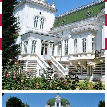
Închirieri auto
Închirieri biciclete
Taxi
Încărcare vehicule electrice
English