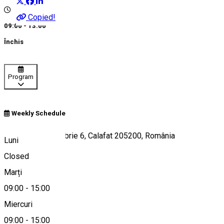
Copied!
09:00 - 13:00
Închis
Program
Weekly Schedule
Strada 22 Decembrie 6, Calafat 205200, România
Luni
Closed
Marți
Hartă
09:00
-
15:00
Miercuri
09:00
-
15:00