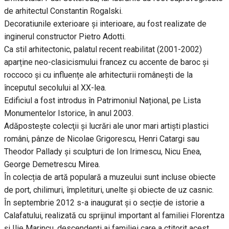
de arhitectul Constantin Rogalski.
Decoratiunile exterioare și interioare, au fost realizate de
inginerul constructor Pietro Adotti.
Ca stil arhitectonic, palatul recent reabilitat (2001-2002)
aparține neo-clasicismului francez cu accente de baroc și
roccoco și cu influențe ale arhitecturii românești de la
începutul secolului al XX-lea.
Edificiul a fost introdus în Patrimoniul Național, pe Lista
Monumentelor Istorice, în anul 2003.
Adăposteşte colecţii şi lucrări ale unor mari artişti plastici
români, pânze de Nicolae Grigorescu, Henri Catargi sau
Theodor Pallady și sculpturi de Ion Irimescu, Nicu Enea,
George Demetrescu Mirea.
În colecția de artă populară a muzeului sunt incluse obiecte
de port, chilimuri, împletituri, unelte și obiecte de uz casnic.
În septembrie 2012 s-a inaugurat și o secție de istorie a
Calafatului, realizată cu sprijinul important al familiei Florentza
și Ilie Marincu, descendenți ai familiei care a ctitorit acest