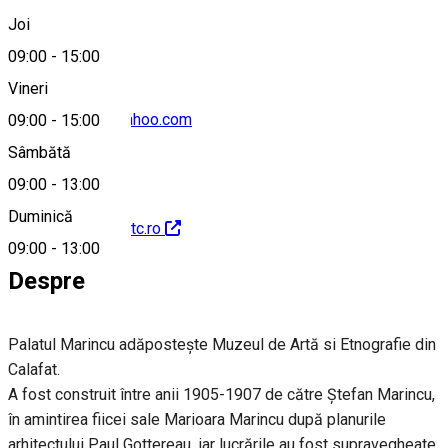
0251232521
Joi
09:00
-
15:00
Vineri
muzartcalafat@yahoo.com
09:00
-
15:00
Sâmbătă
09:00
-
13:00
Duminică
http://www.muzartc.ro
09:00
-
13:00
Despre
Palatul Marincu adăpostește Muzeul de Artă si Etnografie din
Calafat.
A fost construit între anii 1905-1907 de către Ştefan Marincu,
în amintirea fiicei sale Marioara Marincu după planurile
arhitectului Paul Gottereau, iar lucrările au fost supravegheate