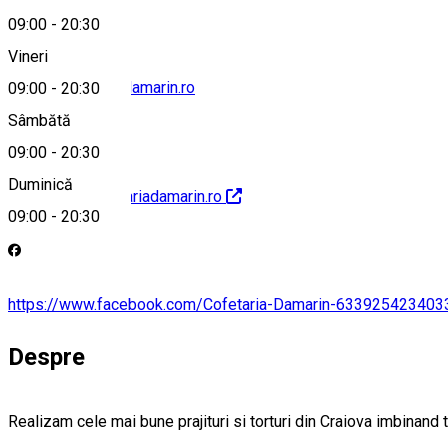
09:00
-
20:30
Vineri
office@cofetariadamarin.ro
09:00
-
20:30
Sâmbătă
09:00
-
20:30
Duminică
http://www.cofetariadamarin.ro
09:00
-
20:30
https://www.facebook.com/Cofetaria-Damarin-633925423403
Despre
Realizam cele mai bune prajituri si torturi din Craiova imbinand