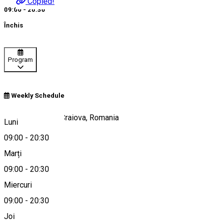
Copied!
09:00 - 20:30
Închis
Program
Weekly Schedule
Strada Horia 16, Craiova, Romania
Luni
09:00
-
20:30
Marți
Hartă
09:00
-
20:30
Miercuri
09:00
-
20:30
0351177271
Joi