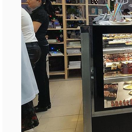
Închirieri auto
Închirieri biciclete
Taxi
Încărcare vehicule electrice
English