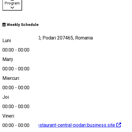
Program
Weekly Schedule
Strada Dunării 100, Podari 207465, Romania
Luni
00:00
-
00:00
Marți
Hartă
00:00
-
00:00
Miercuri
00:00
-
00:00
0741 702 529
Joi
00:00
-
00:00
Vineri
http://pensiune-restaurant-central-podari.business.site
00:00
-
00:00