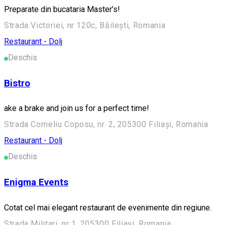
Preparate din bucataria Master’s!
Strada Victoriei, nr 120c, Băilești, Romania
Restaurant - Dolj
Deschis
Bistro
ake a brake and join us for a perfect time!
Strada Corneliu Coposu, nr. 2, 205300 Filiași, Romania
Restaurant - Dolj
Deschis
Enigma Events
Cotat cel mai elegant restaurant de evenimente din regiune.
Strada Militari, nr 1, 205300 Filiași, Romania