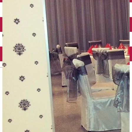
Închirieri auto
Închirieri biciclete
Taxi
Încărcare vehicule electrice
English