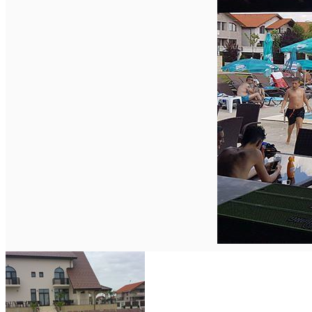
Închirieri auto
Închirieri biciclete
Taxi
Încărcare vehicule electrice
English