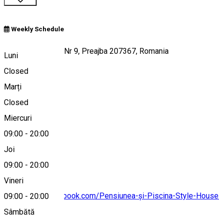
Weekly Schedule
Strada Castanilor Nr 9, Preajba 207367, Romania
Luni
Closed
Marți
Hartă
Closed
Miercuri
09:00
-
20:00
0755082555
Joi
09:00
-
20:00
Vineri
https://www.facebook.com/Pensiunea-și-Piscina-Style-Hou
09:00
-
20:00
Sâmbătă