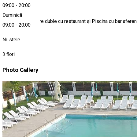
Despre
09:00
-
20:00
Duminică
Pensiune 5 camere duble cu restaurant și Piscina cu bar aferent 
09:00
-
20:00
Nr. stele
3 flori
Photo Gallery