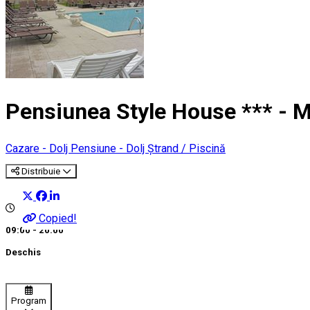
Pensiunea Style House *** - 
Cazare - Dolj
Pensiune - Dolj
Ștrand / Piscină
Distribuie
Copied!
09:00 - 20:00
Deschis
Program