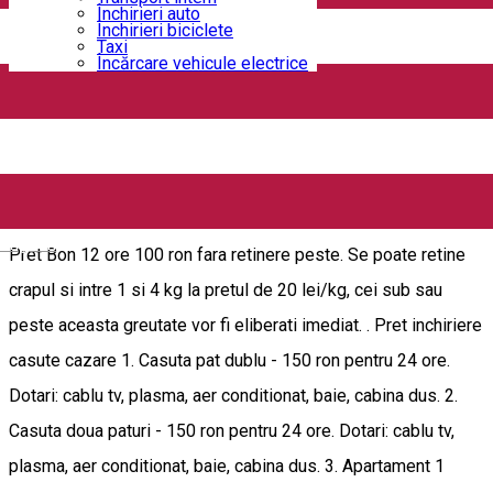
Închirieri auto
Închirieri biciclete
The only pool in the middle of the town
Taxi
Încărcare vehicule electrice
Brazda lui Novac, nr 63, Craiova, Romania
Bar / Pub
Cabană / Camping - Dolj
Cazare - Dolj
Deschis
Balta lui Păstorel - Cetate
English
Pret Bon 12 ore 100 ron fara retinere peste. Se poate retine
crapul si intre 1 si 4 kg la pretul de 20 lei/kg, cei sub sau
peste aceasta greutate vor fi eliberati imediat. . Pret inchiriere
casute cazare 1. Casuta pat dublu - 150 ron pentru 24 ore.
Dotari: cablu tv, plasma, aer conditionat, baie, cabina dus. 2.
Casuta doua paturi - 150 ron pentru 24 ore. Dotari: cablu tv,
plasma, aer conditionat, baie, cabina dus. 3. Apartament 1