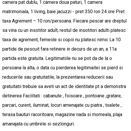
camera pat dublu, 1 camera doua paturi, 1 camera
matrimoniala, 1 living, baie jacuzzi - pret 350 ron 24 ore Pret
taxa Agrement – 10 ron/persoana. Fiecare pescar are dreptul
sa vina cu un insotitor adult, restul de insotitori adulti platesc
taxa de agrement, femeiile si copiii nu platesc nimic La 10
partide de pescuit fara retinere in decurs de un an, a 11a
partida este gratuita. Legitimatiile nu se pot da de la o
persoana la alta, o data cu pierderea legitimaitei se pierd si
reducerile sau gratuitatile, la prezentarea reducerii sau
gratuitatii trebuie sa aveti un act de identitate pt a demonstra
detinerea Facilitati : cabanute , foisoare , pontoane ,gratare,
parcari, curent, iluminat, locuri amenajate cu piatra , toalete ,
terasa bauturi racoritoare, magazine nada si momeala, plaja
amanajata cu umbrele si sezlonguri.