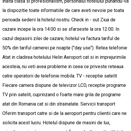
inalta clasa si profesionalism, personalul hotelului punandu-va
la dispozitie toate informatiile de care aveti nevoie pe toata
perioada sederii la hotelul nostru. Check in - out Ziua de
cazare incepe la ora 14:00 si se sfarseste la ora 12:00. In
cazul depasirii zilei de cazare, hotelul va factura tariful de
50% din tariful camerei pe noapte ("day use"). Retea telefonie
Atat in cladirea hotelului Helin Aeroport cat si in imprejurimile
acesteia, nu veti avea probleme in ceea ce priveste reteaua
catre operatorii de telefonie mobila. TV - receptie satelit
Fiecare camera dispune de televizor LCD, receptie programe
TV prin satelit, cuprinzand o foarte mare grila de programe
atat din Romania cat si din strainatate. Servicii transport
Oferim transport catre si de la aeroport pentru clientii care ne
solicita acest lucru. Hotelul dispune de masini de lux,