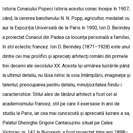
Istoria Conacului Popeci Istoria acestui conac începe în 1907,
când, la cererea bancherului N. N. Popp, agricultor, medaliat cu
aur la Expoziția Universală de la Paris în 1900, Ion D. Berindey
a proiectat Conacul din Padea ca locuința personală a familiei,
în stil eclectic francez. Ion D. Berindey (1871–1928) este unul
dintre cei mai prolifici şi apreciaţi arhitecţi români din primele
trei decenii ale secolului XX. Acesta îşi urmărea lucrările până
la ultimul detaliu, nu lăsa nimic la voia întâmplării, imaginaţia şi
talentul, preocuparea pentru detaliu, minuţiozitatea fiindu-i
caracteristice. Stilul ales de tânărul arhitect a fost cel al
academismului francez, stil pe care îl exersase în anii de
studiu la Paris, iar cea mai cunoscută şi apreciată lucrare a sa,
Palatul Gheorghe Grigore Cantacuzino situat pe Calea
Victoriei, nr. 141 în București, a fost proiectat între anii 1898–