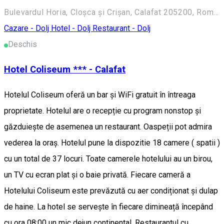
Bulevardul Horia, Cloșca și Crișan, Calafat 205200, Romania
Cazare - Dolj
Hotel - Dolj
Restaurant - Dolj
Deschis
Hotel Coliseum *** - Calafat
Hotelul Coliseum oferă un bar și WiFi gratuit în întreaga
proprietate. Hotelul are o recepție cu program nonstop şi
găzduiește de asemenea un restaurant. Oaspeții pot admira
vederea la oraș. Hotelul pune la dispozitie 18 camere ( spatii )
cu un total de 37 locuri. Toate camerele hotelului au un birou,
un TV cu ecran plat și o baie privată. Fiecare cameră a
Hotelului Coliseum este prevăzută cu aer condiționat și dulap
de haine. La hotel se servește în fiecare dimineață începând
cu ora 08:00 un mic dejun continental. Restaurantul cu