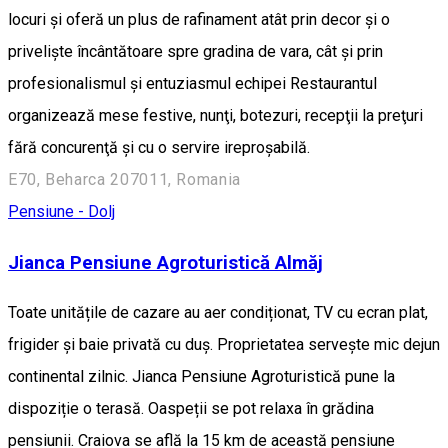
locuri și oferă un plus de rafinament atât prin decor și o
priveliște încântătoare spre gradina de vara, cât și prin
profesionalismul și entuziasmul echipei Restaurantul
organizează mese festive, nunţi, botezuri, recepţii la preţuri
fără concurenţă şi cu o servire ireproşabilă.
E70, Beharca 207011, Romania
Pensiune - Dolj
Jianca Pensiune Agroturistică Almăj
Toate unitățile de cazare au aer condiționat, TV cu ecran plat,
frigider și baie privată cu duș. Proprietatea servește mic dejun
continental zilnic. Jianca Pensiune Agroturistică pune la
dispoziție o terasă. Oaspeții se pot relaxa în grădina
pensiunii. Craiova se află la 15 km de această pensiune