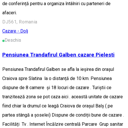
de conferință pentru a organiza întâlniri cu parteneri de
afaceri.
DJ561, Romania
Cazare - Dolj
Deschis
Pensiunea Trandafirul Galben cazare Pielesti
Pensiunea Trandafirul Galben se afla la ieșirea din orașul
Craiova spre Slatina la o distanță de 10 km. Pensiunea
dispune de 8 camere și 18 locuri de cazare . Turiștii ce
tranzitează zona se pot caza aici . această unitate de cazare
fiind chiar la drumul ce leagă Craiova de orașul Balș ( pe
partea stângă a șoselei) Dispune de condiții bune de cazare .
Facilități Tv . Internet Încălzire centrală Parcare Grup sanitar