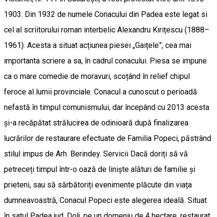
1903. Din 1932 de numele Conacului din Padea este legat si
cel al scriitorului roman interbelic Alexandru Kirițescu (1888–
1961). Acesta a situat acțiunea piesei „Gaițele”, cea mai
importanta scriere a sa, în cadrul conacului. Piesa se impune
ca o mare comedie de moravuri, scoțând în relief chipul
feroce al lumii provinciale. Conacul a cunoscut o perioadă
nefastă în timpul comunismului, dar începând cu 2013 acesta
și-a recăpătat strălucirea de odinioară după finalizarea
lucrărilor de restaurare efectuate de Familia Popeci, păstrând
stilul impus de Arh. Berindey. Servicii Dacă doriți să vă
petreceți timpul într-o oază de liniște alături de familie și
prieteni, sau să sărbătoriți evenimente plăcute din viața
dumneavoastră, Conacul Popeci este alegerea ideală. Situat
în satul Padea jud. Dolj, pe un domeniu de 4 hectare, restaurat