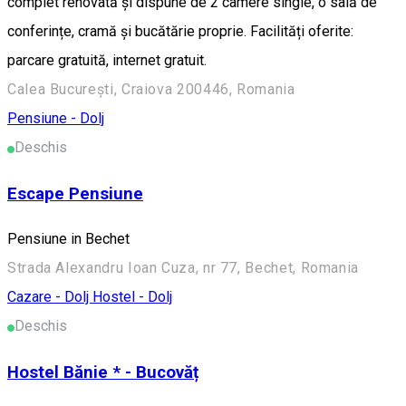
complet renovată și dispune de 2 camere single, o sală de
conferințe, cramă și bucătărie proprie. Facilități oferite:
parcare gratuită, internet gratuit.
Calea București, Craiova 200446, Romania
Pensiune - Dolj
Deschis
Escape Pensiune
Pensiune in Bechet
Strada Alexandru Ioan Cuza, nr 77, Bechet, Romania
Cazare - Dolj
Hostel - Dolj
Deschis
Hostel Bănie * - Bucovăț