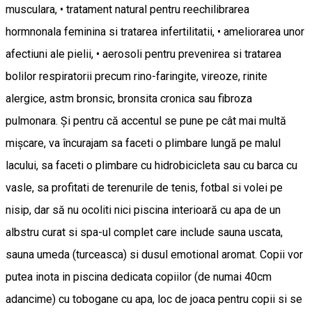
musculara, • tratament natural pentru reechilibrarea
hormnonala feminina si tratarea infertilitatii, • ameliorarea unor
afectiuni ale pielii, • aerosoli pentru prevenirea si tratarea
bolilor respiratorii precum rino-faringite, vireoze, rinite
alergice, astm bronsic, bronsita cronica sau fibroza
pulmonara. Și pentru că accentul se pune pe cât mai multă
mișcare, va încurajam sa faceti o plimbare lungă pe malul
lacului, sa faceti o plimbare cu hidrobicicleta sau cu barca cu
vasle, sa profitati de terenurile de tenis, fotbal si volei pe
nisip, dar să nu ocoliti nici piscina interioară cu apa de un
albstru curat si spa-ul complet care include sauna uscata,
sauna umeda (turceasca) si dusul emotional aromat. Copii vor
putea inota in piscina dedicata copiilor (de numai 40cm
adancime) cu tobogane cu apa, loc de joaca pentru copii si se