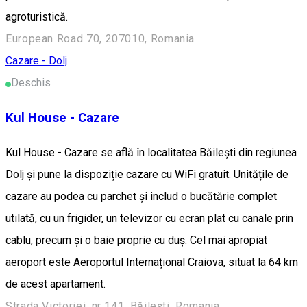
agroturistică.
European Road 70, 207010, Romania
Cazare - Dolj
Deschis
Kul House - Cazare
Kul House - Cazare se află în localitatea Băileşti din regiunea
Dolj și pune la dispoziție cazare cu WiFi gratuit. Unitățile de
cazare au podea cu parchet și includ o bucătărie complet
utilată, cu un frigider, un televizor cu ecran plat cu canale prin
cablu, precum și o baie proprie cu duș. Cel mai apropiat
aeroport este Aeroportul Internațional Craiova, situat la 64 km
de acest apartament.
Strada Victoriei, nr 141, Băilești, Romania