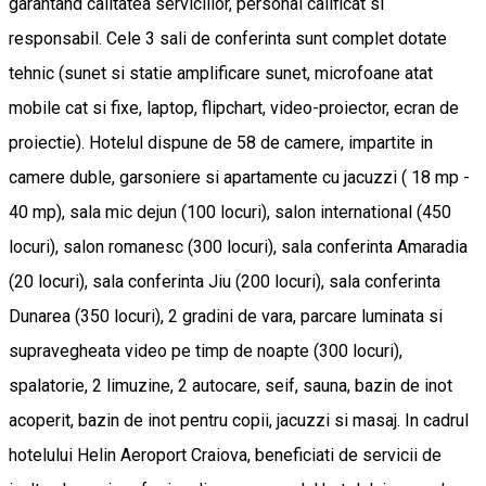
garantand calitatea serviciilor, personal calificat si
responsabil. Cele 3 sali de conferinta sunt complet dotate
tehnic (sunet si statie amplificare sunet, microfoane atat
mobile cat si fixe, laptop, flipchart, video-proiector, ecran de
proiectie). Hotelul dispune de 58 de camere, impartite in
camere duble, garsoniere si apartamente cu jacuzzi ( 18 mp -
40 mp), sala mic dejun (100 locuri), salon international (450
locuri), salon romanesc (300 locuri), sala conferinta Amaradia
(20 locuri), sala conferinta Jiu (200 locuri), sala conferinta
Dunarea (350 locuri), 2 gradini de vara, parcare luminata si
supravegheata video pe timp de noapte (300 locuri),
spalatorie, 2 limuzine, 2 autocare, seif, sauna, bazin de inot
acoperit, bazin de inot pentru copii, jacuzzi si masaj. In cadrul
hotelului Helin Aeroport Craiova, beneficiati de servicii de