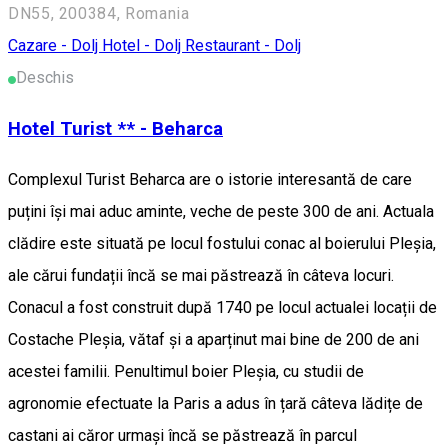
DN55, 200384, Romania
Cazare - Dolj
Hotel - Dolj
Restaurant - Dolj
Deschis
Hotel Turist ** - Beharca
Complexul Turist Beharca are o istorie interesantă de care
puțini își mai aduc aminte, veche de peste 300 de ani. Actuala
clădire este situată pe locul fostului conac al boierului Pleșia,
ale cărui fundații încă se mai păstrează în câteva locuri.
Conacul a fost construit după 1740 pe locul actualei locații de
Costache Pleșia, vătaf și a aparținut mai bine de 200 de ani
acestei familii. Penultimul boier Pleșia, cu studii de
agronomie efectuate la Paris a adus în țară câteva lădițe de
castani ai căror urmași încă se păstrează în parcul