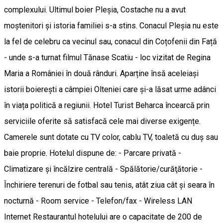
complexului. Ultimul boier Pleșia, Costache nu a avut
moștenitori și istoria familiei s-a stins. Conacul Pleșia nu este
la fel de celebru ca vecinul sau, conacul din Coțofenii din Față
- unde s-a turnat filmul Tănase Scatiu - loc vizitat de Regina
Maria a României în două rânduri. Aparține însă aceleiași
istorii boierești a câmpiei Olteniei care și-a lăsat urme adânci
în viața politică a regiunii. Hotel Turist Beharca încearcă prin
serviciile oferite să satisfacă cele mai diverse exigențe.
Camerele sunt dotate cu TV color, cablu TV, toaletă cu duş sau
baie proprie. Hotelul dispune de: - Parcare privată -
Climatizare şi încălzire centrală - Spălătorie/curăţătorie -
Închiriere terenuri de fotbal sau tenis, atât ziua cât şi seara în
nocturnă - Room service - Telefon/fax - Wireless LAN
Internet Restaurantul hotelului are o capacitate de 200 de