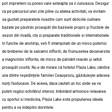
pot imprieteni cu poneii care asteapta sa ii cunoasca. Desigur
ca pe parcursul unei zile pline cu atatea activitati, va invitam
sa gustati preparatele noastre cum sunt deliciile culinare
bazate pe păstrăv proaspăt din bazinele proprii și fructele de
sezon din livadă, cta si preparate traditionale si internationale.
In functie de anotimp, veti fi intampinati de un miros puternic
de brebenei de la salcamii infloriti, de frumusetea desavarsita
a magnoliilor inflorite, de miros de pământ reavăn și iarbă
proaspăt cosită. Nu e de mirare că hotelul Plaza Lake, cândva
una dintre reședințele familiei Ceaușescu, găzduiește adesea
nunți fastuoase. De aceea, daca cautati un loc unde sa va
puteti regăsi echilibrul interior, îmbinând armonios relaxarea
cu sportul si medicina, Plaza Lake este propunerea ideala
pentru a va indeplini dorintele.