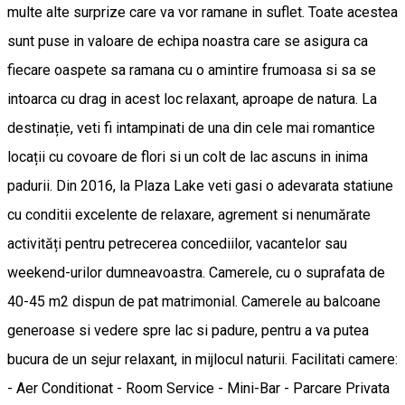
multe alte surprize care va vor ramane in suflet. Toate acestea
sunt puse in valoare de echipa noastra care se asigura ca
fiecare oaspete sa ramana cu o amintire frumoasa si sa se
intoarca cu drag in acest loc relaxant, aproape de natura. La
destinație, veti fi intampinati de una din cele mai romantice
locații cu covoare de flori si un colt de lac ascuns in inima
padurii. Din 2016, la Plaza Lake veti gasi o adevarata statiune
cu conditii excelente de relaxare, agrement si nenumărate
activități pentru petrecerea concediilor, vacantelor sau
weekend-urilor dumneavoastra. Camerele, cu o suprafata de
40-45 m2 dispun de pat matrimonial. Camerele au balcoane
generoase si vedere spre lac si padure, pentru a va putea
bucura de un sejur relaxant, in mijlocul naturii. Facilitati camere:
- Aer Conditionat - Room Service - Mini-Bar - Parcare Privata