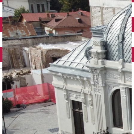
Închirieri auto
Închirieri biciclete
Taxi
Încărcare vehicule electrice
English