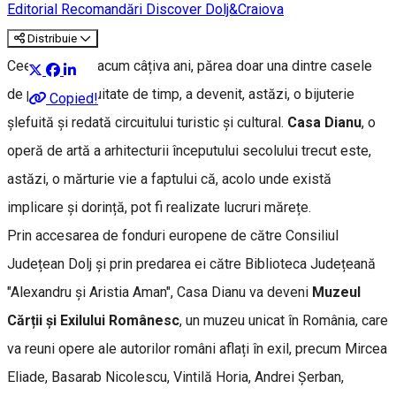
Editorial
Recomandări Discover Dolj&Craiova
Distribuie
Ceea ce, până acum câțiva ani, părea doar una dintre casele
de patrimoniu uitate de timp, a devenit, astăzi, o bijuterie
Copied!
șlefuită și redată circuitului turistic și cultural.
Casa Dianu
, o
operă de artă a arhitecturii începutului secolului trecut este,
astăzi, o mărturie vie a faptului că, acolo unde există
implicare și dorință, pot fi realizate lucruri mărețe.
Prin accesarea de fonduri europene de către Consiliul
Județean Dolj și prin predarea ei către Biblioteca Județeană
"Alexandru și Aristia Aman", Casa Dianu va deveni
Muzeul
Cărții și Exilului Românesc
, un muzeu unicat în România, care
va reuni opere ale autorilor români aflați în exil, precum Mircea
Eliade, Basarab Nicolescu, Vintilă Horia, Andrei Șerban,