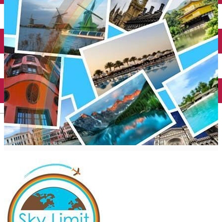
Închirieri auto
Închirieri biciclete
Taxi
Încărcare vehicule electrice
English