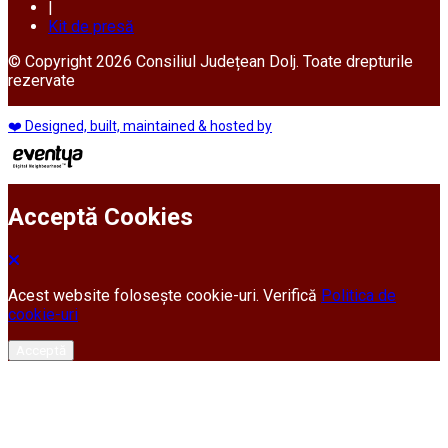
|
Kit de presă
© Copyright 2026 Consiliul Județean Dolj. Toate drepturile
rezervate
❤️ Designed, built, maintained & hosted by
Acceptă Cookies
Acest website folosește cookie-uri. Verifică
Politica de
cookie-uri
Acceptă