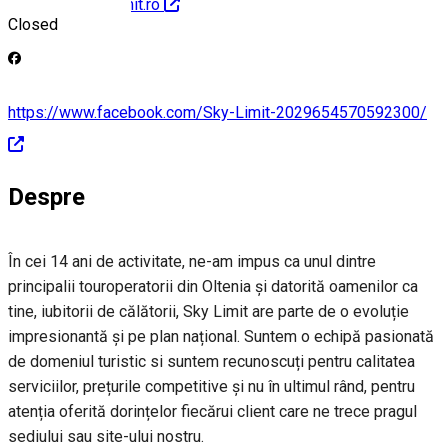
http://www.skylimit.ro
Closed
https://www.facebook.com/Sky-Limit-2029654570592300/
Despre
În cei 14 ani de activitate, ne-am impus ca unul dintre
principalii touroperatorii din Oltenia și datorită oamenilor ca
tine, iubitorii de călătorii, Sky Limit are parte de o evoluție
impresionantă și pe plan național. Suntem o echipă pasionată
de domeniul turistic si suntem recunoscuți pentru calitatea
serviciilor, prețurile competitive și nu în ultimul rând, pentru
atenția oferită dorințelor fiecărui client care ne trece pragul
sediului sau site-ului nostru.