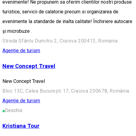
evenimente! Ne propunem sa oferim clientilor nostri produse
turistice, servicii de calatorie precum si organizarea de
evenimente la standarde de inalta calitate! Închiriere autocare
și microbuze .
Strada Sfântu Dumitru 2, Craiova 200413, Romania
Agenție de turism
New Concept Travel
New Concept Travel
Bloc 13C, Calea București 17, Craiova 200678, România
Agenție de turism
Deschis
Kristiana Tour