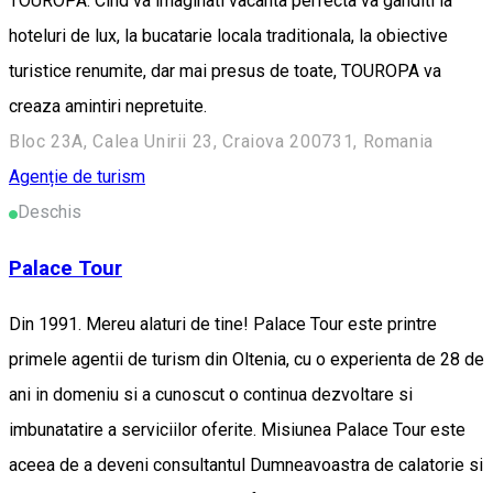
TOUROPA. Cind va imaginati vacanta perfecta va ganditi la
hoteluri de lux, la bucatarie locala traditionala, la obiective
turistice renumite, dar mai presus de toate, TOUROPA va
creaza amintiri nepretuite.
Bloc 23A, Calea Unirii 23, Craiova 200731, Romania
Agenție de turism
Deschis
Palace Tour
Din 1991. Mereu alaturi de tine! Palace Tour este printre
primele agentii de turism din Oltenia, cu o experienta de 28 de
ani in domeniu si a cunoscut o continua dezvoltare si
imbunatatire a serviciilor oferite. Misiunea Palace Tour este
aceea de a deveni consultantul Dumneavoastra de calatorie si