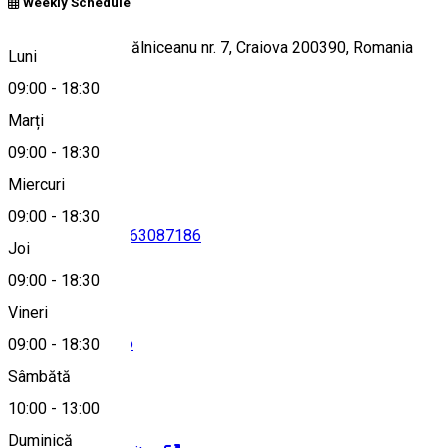
Weekly Schedule
Strada Mihail Kogălniceanu nr. 7, Craiova 200390, Romania
Luni
09:00
-
18:30
Marți
Hartă
09:00
-
18:30
Miercuri
09:00
-
18:30
0251410700
•
0763087186
Joi
09:00
-
18:30
Vineri
office@skylimit.ro
09:00
-
18:30
Sâmbătă
10:00
-
13:00
Duminică