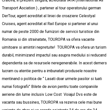
Craiova, in prezent singura, acreditata IATA (International Air
Transport Aociation ) , partener al tour operatorului german
DerTour, agent acreditat al liniei de croaziere Celestyal
Cruises, agent acreditat al Rail Europe si partener al unui
numar de peste 2000 de furnizori de servicii turistice din
Romania si din strainatate, TOUROPA va ofera vacante
uimitoare si amintiri nepretuite! TOUROPA va ofera un turism
durabil, minimizand impactul sau asupra mediului si reducand
dependenta sa de resursele neregenerabile. In acest demers
lucram cu atentie pentru a imbunatati produsele noastre
mentinand o politica de “ Lasati doar urmele pasilor si luati
numai fotografii” Bilete de avion pentru toate companiile
aeriene din lume inclusiv Low Cost Voiajul Dvs este de
vacanta sau bussines, TOUROPA va rezerva cele mai bune